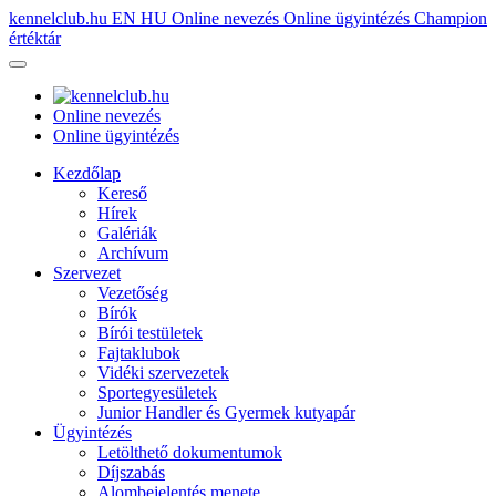
kennelclub.hu
EN
HU
Online nevezés
Online ügyintézés
Champion
értéktár
Online nevezés
Online ügyintézés
Kezdőlap
Kereső
Hírek
Galériák
Archívum
Szervezet
Vezetőség
Bírók
Bírói testületek
Fajtaklubok
Vidéki szervezetek
Sportegyesületek
Junior Handler és Gyermek kutyapár
Ügyintézés
Letölthető dokumentumok
Díjszabás
Alombejelentés menete