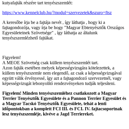
kutyafajták részére tart tenyészszemlét:
https://www.kennelclub.hu/?modul=szervezetek&szuro=ftsz
A keresőbe írja be a fajtája nevét , így láthatja , hogy ki a
fajtagondozója, vagy írja be hogy "Magyar Ebtenyésztők Országos
Egyesületeinek Szövetsége" , így láthatja az általunk
tenyészszemlézhető fajtákat.
Figyelem!
A MEOE Szövetség csak küllem tenyészszemlét tart.
Azon fajták esetében melyek képességvizsgára kötelezettek, a
küllem tenyészszemle nem elegendő, az csak a képességvizsgával
együtt válik érvényessé, így azt a fajtagondozó szervezetnél, vagy
képességvizsgát lebonyolító rendezvényeken tudják teljesíteni.
Figyelem! Minden tenyészszemléhez csatlakozott a Magyar
Terrier Tenyésztők Egyesülete és a Pannon Terrier Egyesület és
a Magyar Tacskó Tenyésztők Egyesülete, tehát a lenti
időpontokban a komplett FCI III. és FCI. IV. fajtacsoportnak
lesz tenyészszemléje, kivéve a Jagd Terriereket.