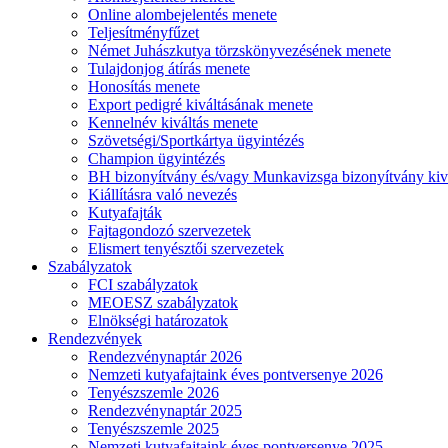
Online alombejelentés menete
Teljesítményfűzet
Német Juhászkutya törzskönyvezésének menete
Tulajdonjog átírás menete
Honosítás menete
Export pedigré kiváltásának menete
Kennelnév kiváltás menete
Szövetségi/Sportkártya ügyintézés
Champion ügyintézés
BH bizonyítvány és/vagy Munkavizsga bizonyítvány kiv
Kiállításra való nevezés
Kutyafajták
Fajtagondozó szervezetek
Elismert tenyésztői szervezetek
Szabályzatok
FCI szabályzatok
MEOESZ szabályzatok
Elnökségi határozatok
Rendezvények
Rendezvénynaptár 2026
Nemzeti kutyafajtaink éves pontversenye 2026
Tenyészszemle 2026
Rendezvénynaptár 2025
Tenyészszemle 2025
Nemzeti kutyafajtaink éves pontversenye 2025