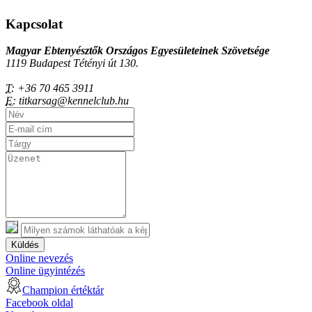
Kapcsolat
Magyar Ebtenyésztők Országos Egyesületeinek Szövetsége
1119 Budapest Tétényi út 130.
T:
+36 70 465 3911
E:
titkarsag@kennelclub.hu
Küldés
Online nevezés
Online ügyintézés
Champion értéktár
Facebook oldal