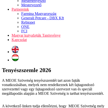
Mestertenyésztő
Mestervezető
Partnereink
Farmina Magyarország
Generali Petcare - DBX Kft
Rebiopet
ONE
FCI
Magyar kutyafajták Tanösvénye
Kapcsolat
Tenyészszemle 2026
A MEOE Szövetség tenyészszemlét tart azon fajták
vonatkozásában, melyek nem rendelkeznek két fajtagondozó
szervezettel vagy egy fajtagondozó szervezet van és speciál
megállapodás alapján a MEOE Szövetség is tarthat tenyészszemlét.
A következő linken tudja ellenőrizni, hogy MEOE Szövetség mely