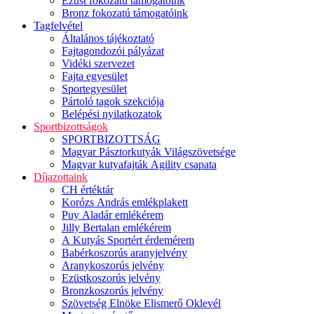
Ezüst fokozatú támogatóink
Bronz fokozatú támogatóink
Tagfelvétel
Általános tájékoztató
Fajtagondozói pályázat
Vidéki szervezet
Fajta egyesület
Sportegyesület
Pártoló tagok szekciója
Belépési nyilatkozatok
Sportbizottságok
SPORTBIZOTTSÁG
Magyar Pásztorkutyák Világszövetsége
Magyar kutyafajták Agility csapata
Díjazottaink
CH értéktár
Korózs András emlékplakett
Puy Aladár emlékérem
Jilly Bertalan emlékérem
A Kutyás Sportért érdemérem
Babérkoszorús aranyjelvény
Aranykoszorús jelvény
Ezüstkoszorús jelvény
Bronzkoszorús jelvény
Szövetség Elnöke Elismerő Oklevél