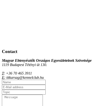
Contact
Magyar Ebtenyésztők Országos Egyesületeinek Szövetsége
1119 Budapest Tétényi út 130.
T:
+36 70 465 3911
E:
titkarsag@kennelclub.hu