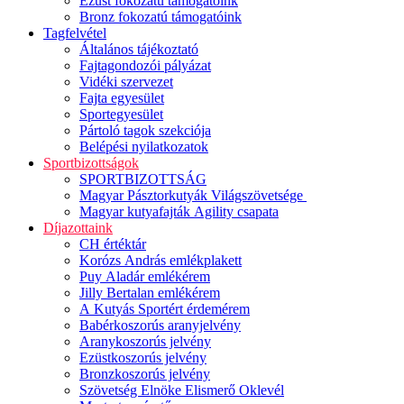
Ezüst fokozatú támogatóink
Bronz fokozatú támogatóink
Tagfelvétel
Általános tájékoztató
Fajtagondozói pályázat
Vidéki szervezet
Fajta egyesület
Sportegyesület
Pártoló tagok szekciója
Belépési nyilatkozatok
Sportbizottságok
SPORTBIZOTTSÁG
Magyar Pásztorkutyák Világszövetsége
Magyar kutyafajták Agility csapata
Díjazottaink
CH értéktár
Korózs András emlékplakett
Puy Aladár emlékérem
Jilly Bertalan emlékérem
A Kutyás Sportért érdemérem
Babérkoszorús aranyjelvény
Aranykoszorús jelvény
Ezüstkoszorús jelvény
Bronzkoszorús jelvény
Szövetség Elnöke Elismerő Oklevél