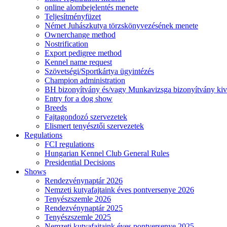
online alombejelentés menete
Teljesítményfüzet
Német Juhászkutya törzskönyvezésének menete
Ownerchange method
Nostrification
Export pedigree method
Kennel name request
Szövetségi/Sportkártya ügyintézés
Champion administration
BH bizonyítvány és/vagy Munkavizsga bizonyítvány kiv
Entry for a dog show
Breeds
Fajtagondozó szervezetek
Elismert tenyésztői szervezetek
Regulations
FCI regulations
Hungarian Kennel Club General Rules
Presidential Decisions
Shows
Rendezvénynaptár 2026
Nemzeti kutyafajtaink éves pontversenye 2026
Tenyészszemle 2026
Rendezvénynaptár 2025
Tenyészszemle 2025
Nemzeti kutyafajtaink éves pontversenye 2025