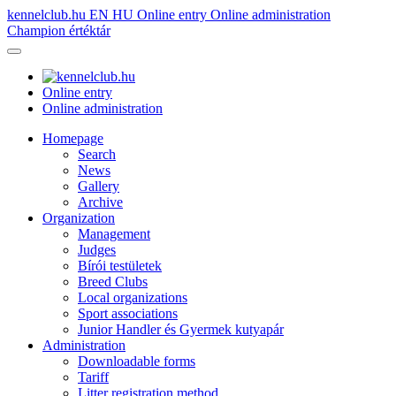
kennelclub.hu
EN
HU
Online entry
Online administration
Champion értéktár
Online entry
Online administration
Homepage
Search
News
Gallery
Archive
Organization
Management
Judges
Bírói testületek
Breed Clubs
Local organizations
Sport associations
Junior Handler és Gyermek kutyapár
Administration
Downloadable forms
Tariff
Litter registration method