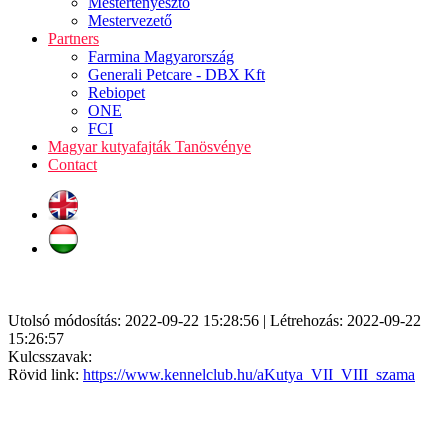
Mestertenyésztő
Mestervezető
Partners
Farmina Magyarország
Generali Petcare - DBX Kft
Rebiopet
ONE
FCI
Magyar kutyafajták Tanösvénye
Contact
Utolsó módosítás: 2022-09-22 15:28:56 | Létrehozás: 2022-09-22
15:26:57
Kulcsszavak:
Rövid link:
https://www.kennelclub.hu/aKutya_VII_VIII_szama