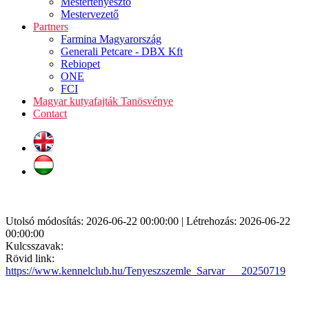
Mestertenyésztő
Mestervezető
Partners
Farmina Magyarország
Generali Petcare - DBX Kft
Rebiopet
ONE
FCI
Magyar kutyafajták Tanösvénye
Contact
Utolsó módosítás: 2026-06-22 00:00:00 | Létrehozás: 2026-06-22
00:00:00
Kulcsszavak:
Rövid link:
https://www.kennelclub.hu/Tenyeszszemle_Sarvar___20250719