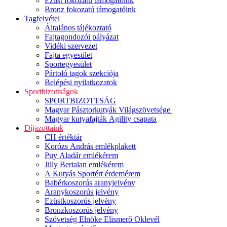
Ezüst fokozatú támogatóink
Bronz fokozatú támogatóink
Tagfelvétel
Általános tájékoztató
Fajtagondozói pályázat
Vidéki szervezet
Fajta egyesület
Sportegyesület
Pártoló tagok szekciója
Belépési nyilatkozatok
Sportbizottságok
SPORTBIZOTTSÁG
Magyar Pásztorkutyák Világszövetsége
Magyar kutyafajták Agility csapata
Díjazottaink
CH értéktár
Korózs András emlékplakett
Puy Aladár emlékérem
Jilly Bertalan emlékérem
A Kutyás Sportért érdemérem
Babérkoszorús aranyjelvény
Aranykoszorús jelvény
Ezüstkoszorús jelvény
Bronzkoszorús jelvény
Szövetség Elnöke Elismerő Oklevél