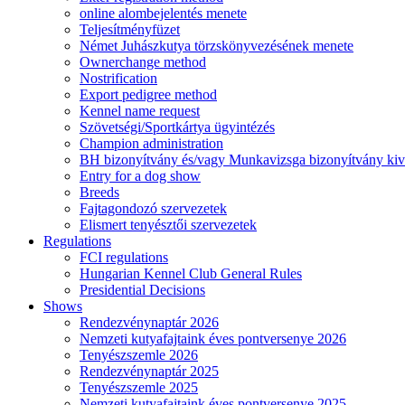
online alombejelentés menete
Teljesítményfüzet
Német Juhászkutya törzskönyvezésének menete
Ownerchange method
Nostrification
Export pedigree method
Kennel name request
Szövetségi/Sportkártya ügyintézés
Champion administration
BH bizonyítvány és/vagy Munkavizsga bizonyítvány kiv
Entry for a dog show
Breeds
Fajtagondozó szervezetek
Elismert tenyésztői szervezetek
Regulations
FCI regulations
Hungarian Kennel Club General Rules
Presidential Decisions
Shows
Rendezvénynaptár 2026
Nemzeti kutyafajtaink éves pontversenye 2026
Tenyészszemle 2026
Rendezvénynaptár 2025
Tenyészszemle 2025
Nemzeti kutyafajtaink éves pontversenye 2025