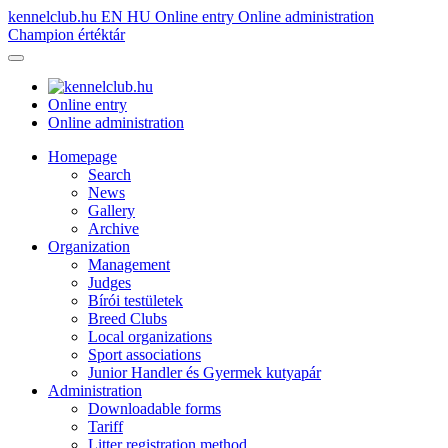
kennelclub.hu
EN
HU
Online entry
Online administration
Champion értéktár
Online entry
Online administration
Homepage
Search
News
Gallery
Archive
Organization
Management
Judges
Bírói testületek
Breed Clubs
Local organizations
Sport associations
Junior Handler és Gyermek kutyapár
Administration
Downloadable forms
Tariff
Litter registration method