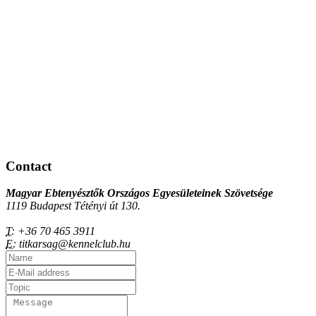
Contact
Magyar Ebtenyésztők Országos Egyesületeinek Szövetsége
1119 Budapest Tétényi út 130.
T:
+36 70 465 3911
E:
titkarsag@kennelclub.hu