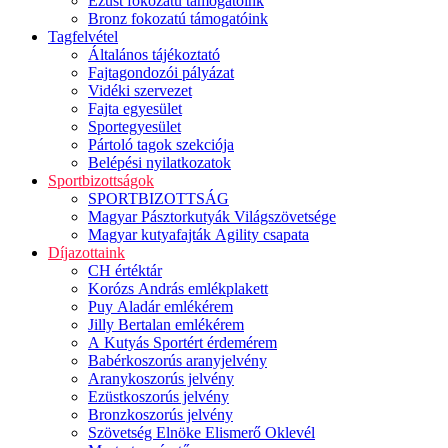
Ezüst fokozatú támogatóink
Bronz fokozatú támogatóink
Tagfelvétel
Általános tájékoztató
Fajtagondozói pályázat
Vidéki szervezet
Fajta egyesület
Sportegyesület
Pártoló tagok szekciója
Belépési nyilatkozatok
Sportbizottságok
SPORTBIZOTTSÁG
Magyar Pásztorkutyák Világszövetsége
Magyar kutyafajták Agility csapata
Díjazottaink
CH értéktár
Korózs András emlékplakett
Puy Aladár emlékérem
Jilly Bertalan emlékérem
A Kutyás Sportért érdemérem
Babérkoszorús aranyjelvény
Aranykoszorús jelvény
Ezüstkoszorús jelvény
Bronzkoszorús jelvény
Szövetség Elnöke Elismerő Oklevél