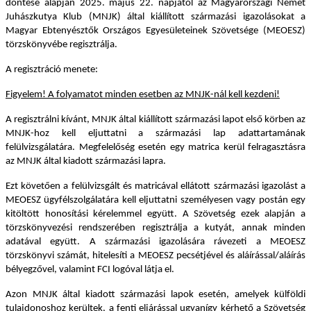
döntése alapján 2025. május 22. napjától az Magyarországi Német
Juhászkutya Klub (MNJK) által kiállított származási igazolásokat a
Magyar Ebtenyésztők Országos Egyesületeinek Szövetsége (MEOESZ)
törzskönyvébe regisztrálja.
A regisztráció menete:
Figyelem! A folyamatot minden esetben az MNJK-nál kell kezdeni!
A regisztrálni kívánt, MNJK által kiállított származási lapot első körben az
MNJK-hoz kell eljuttatni a származási lap adattartamának
felülvizsgálatára. Megfelelőség esetén egy matrica kerül felragasztásra
az MNJK által kiadott származási lapra.
Ezt követően a felülvizsgált és matricával ellátott származási igazolást a
MEOESZ ügyfélszolgálatára kell eljuttatni személyesen vagy postán egy
kitöltött honosítási kérelemmel együtt. A Szövetség ezek alapján a
törzskönyvezési rendszerében regisztrálja a kutyát, annak minden
adatával együtt. A származási igazolására rávezeti a MEOESZ
törzskönyvi számát, hitelesíti a MEOESZ pecsétjével és aláírással/aláírás
bélyegzővel, valamint FCI logóval látja el.
Azon MNJK által kiadott származási lapok esetén, amelyek külföldi
tulajdonoshoz kerültek, a fenti eljárással ugyanígy kérhető a Szövetség