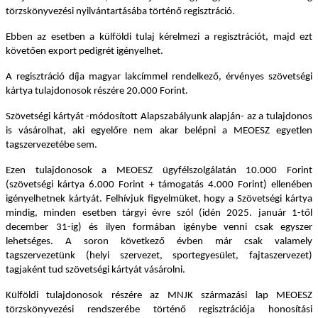
törzskönyvezési nyilvántartásába történő regisztráció.
Ebben az esetben a külföldi tulaj kérelmezi a regisztrációt, majd ezt
követően export pedigrét igényelhet.
A regisztráció díja magyar lakcímmel rendelkező, érvényes szövetségi
kártya tulajdonosok részére 20.000 Forint.
Szövetségi kártyát -módosított Alapszabályunk alapján- az a tulajdonos
is vásárolhat, aki egyelőre nem akar belépni a MEOESZ egyetlen
tagszervezetébe sem.
Ezen tulajdonosok a MEOESZ ügyfélszolgálatán 10.000 Forint
(szövetségi kártya 6.000 Forint + támogatás 4.000 Forint) ellenében
igényelhetnek kártyát. Felhívjuk figyelmüket, hogy a Szövetségi kártya
mindig, minden esetben tárgyi évre szól (idén 2025. január 1-től
december 31-ig) és ilyen formában igénybe venni csak egyszer
lehetséges. A soron következő évben már csak valamely
tagszervezetünk (helyi szervezet, sportegyesület, fajtaszervezet)
tagjaként tud szövetségi kártyát vásárolni.
Külföldi tulajdonosok részére az MNJK származási lap MEOESZ
törzskönyvezési rendszerébe történő regisztrációja honosítási