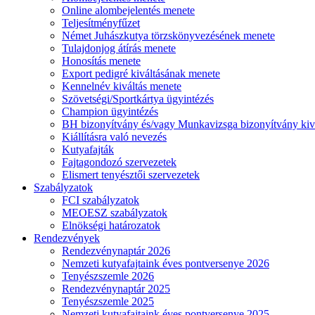
Online alombejelentés menete
Teljesítményfűzet
Német Juhászkutya törzskönyvezésének menete
Tulajdonjog átírás menete
Honosítás menete
Export pedigré kiváltásának menete
Kennelnév kiváltás menete
Szövetségi/Sportkártya ügyintézés
Champion ügyintézés
BH bizonyítvány és/vagy Munkavizsga bizonyítvány kiv
Kiállításra való nevezés
Kutyafajták
Fajtagondozó szervezetek
Elismert tenyésztői szervezetek
Szabályzatok
FCI szabályzatok
MEOESZ szabályzatok
Elnökségi határozatok
Rendezvények
Rendezvénynaptár 2026
Nemzeti kutyafajtaink éves pontversenye 2026
Tenyészszemle 2026
Rendezvénynaptár 2025
Tenyészszemle 2025
Nemzeti kutyafajtaink éves pontversenye 2025