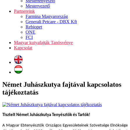
Mestertenyésztő
Mestervezető
Partnereink
Farmina Magyarország
Generali Petcare - DBX Kft
Rebiopet
ONE
FCI
Magyar kutyafajták Tanösvénye
Kapcsolat
Német Juhászkutya fajtával kapcsolatos
tájékoztatás
Tisztelt Német Juhászkutya Tenyésztők és Tartók!
A Magyar Ebtenyésztők Országos Egyesületeinek Szövetsége Elnöksége