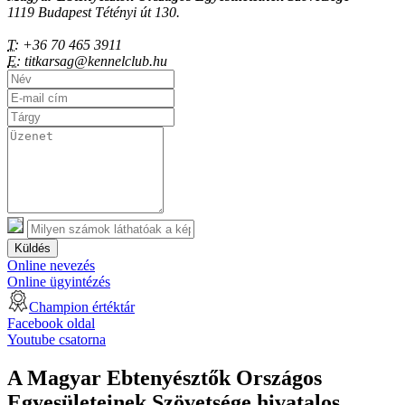
1119 Budapest Tétényi út 130.
T:
+36 70 465 3911
E:
titkarsag@kennelclub.hu
Küldés
Online nevezés
Online ügyintézés
Champion értéktár
Facebook oldal
Youtube csatorna
A Magyar Ebtenyésztők Országos
Egyesületeinek Szövetsége hivatalos