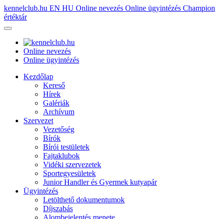
kennelclub.hu
EN
HU
Online nevezés
Online ügyintézés
Champion
értéktár
Online nevezés
Online ügyintézés
Kezdőlap
Kereső
Hírek
Galériák
Archívum
Szervezet
Vezetőség
Bírók
Bírói testületek
Fajtaklubok
Vidéki szervezetek
Sportegyesületek
Junior Handler és Gyermek kutyapár
Ügyintézés
Letölthető dokumentumok
Díjszabás
Alombejelentés menete