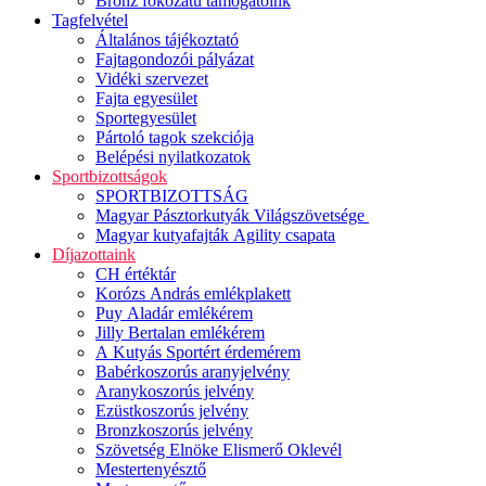
Bronz fokozatú támogatóink
Tagfelvétel
Általános tájékoztató
Fajtagondozói pályázat
Vidéki szervezet
Fajta egyesület
Sportegyesület
Pártoló tagok szekciója
Belépési nyilatkozatok
Sportbizottságok
SPORTBIZOTTSÁG
Magyar Pásztorkutyák Világszövetsége
Magyar kutyafajták Agility csapata
Díjazottaink
CH értéktár
Korózs András emlékplakett
Puy Aladár emlékérem
Jilly Bertalan emlékérem
A Kutyás Sportért érdemérem
Babérkoszorús aranyjelvény
Aranykoszorús jelvény
Ezüstkoszorús jelvény
Bronzkoszorús jelvény
Szövetség Elnöke Elismerő Oklevél
Mestertenyésztő