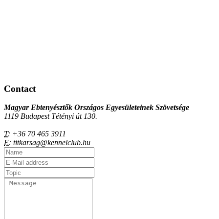
Contact
Magyar Ebtenyésztők Országos Egyesületeinek Szövetsége
1119 Budapest Tétényi út 130.
T:
+36 70 465 3911
E:
titkarsag@kennelclub.hu