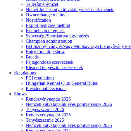
Teljesítményfüzet
Német Juhászkutya törzskönyvezésének menete
Ownerchange method
Nostrification
Export pedigree method
Kennel name request
Szövetségi/Sportkártya ügyintézés
Champion administration
BH bizonyítvány és/vagy Munkavizsga bizonyítvány kiv
Entry for a dog show
Breeds
Fajtagondozó szervezetek
Elismert tenyésztői szervezetek
Regulations
FCI regulations
Hungarian Kennel Club General Rules
Presidential Decisions
Shows
Rendezvénynaptár 2026
Nemzeti kutyafajtaink éves pontversenye 2026
Tenyészszemle 2026
Rendezvénynaptár 2025
Tenyészszemle 2025
Nemzeti kutyafajtaink éves pontversenye 2025
Rendezvénynaptár 2024