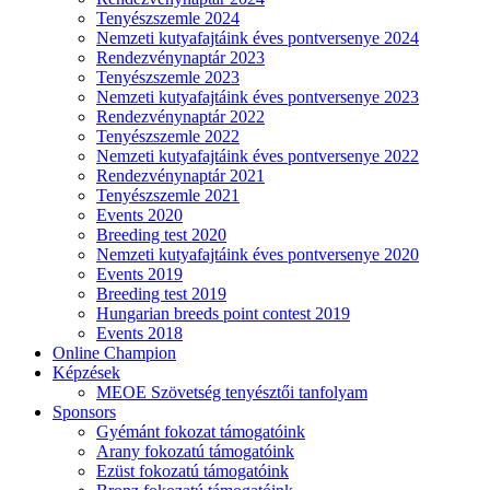
Tenyészszemle 2024
Nemzeti kutyafajtáink éves pontversenye 2024
Rendezvénynaptár 2023
Tenyészszemle 2023
Nemzeti kutyafajtáink éves pontversenye 2023
Rendezvénynaptár 2022
Tenyészszemle 2022
Nemzeti kutyafajtáink éves pontversenye 2022
Rendezvénynaptár 2021
Tenyészszemle 2021
Events 2020
Breeding test 2020
Nemzeti kutyafajtáink éves pontversenye 2020
Events 2019
Breeding test 2019
Hungarian breeds point contest 2019
Events 2018
Online Champion
Képzések
MEOE Szövetség tenyésztői tanfolyam
Sponsors
Gyémánt fokozat támogatóink
Arany fokozatú támogatóink
Ezüst fokozatú támogatóink