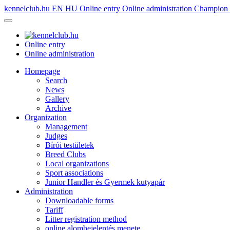
kennelclub.hu
EN
HU
Online entry
Online administration
Champion é
Online entry
Online administration
Homepage
Search
News
Gallery
Archive
Organization
Management
Judges
Bírói testületek
Breed Clubs
Local organizations
Sport associations
Junior Handler és Gyermek kutyapár
Administration
Downloadable forms
Tariff
Litter registration method
online alombejelentés menete