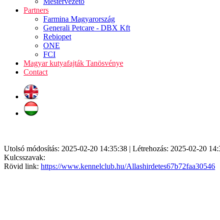
Mestervezető
Partners
Farmina Magyarország
Generali Petcare - DBX Kft
Rebiopet
ONE
FCI
Magyar kutyafajták Tanösvénye
Contact
Utolsó módosítás: 2025-02-20 14:35:38 | Létrehozás: 2025-02-20 14:
Kulcsszavak:
Rövid link:
https://www.kennelclub.hu/Allashirdetes67b72faa30546