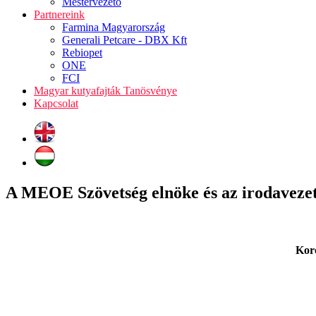
Mestervezető
Partnereink
Farmina Magyarország
Generali Petcare - DBX Kft
Rebiopet
ONE
FCI
Magyar kutyafajták Tanösvénye
Kapcsolat
A MEOE Szövetség elnöke és az irodavezet
Kor