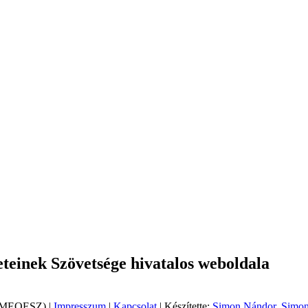
einek Szövetsége hivatalos weboldala
 (MEOESZ) |
Impresszum
|
Kapcsolat
| Készítette:
Simon Nándor, Simon