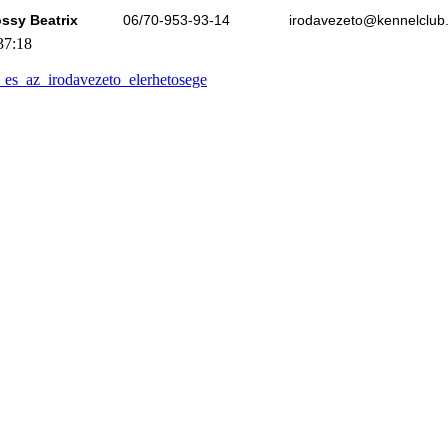
ssy Beatrix
06/70-953-93-14
irodavezeto@kennelclub
37:18
s_az_irodavezeto_elerhetosege