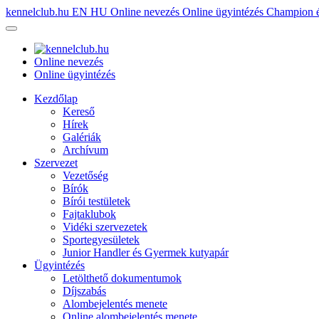
kennelclub.hu
EN
HU
Online nevezés
Online ügyintézés
Champion é
Online nevezés
Online ügyintézés
Kezdőlap
Kereső
Hírek
Galériák
Archívum
Szervezet
Vezetőség
Bírók
Bírói testületek
Fajtaklubok
Vidéki szervezetek
Sportegyesületek
Junior Handler és Gyermek kutyapár
Ügyintézés
Letölthető dokumentumok
Díjszabás
Alombejelentés menete
Online alombejelentés menete