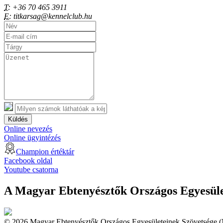
T:
+36 70 465 3911
E:
titkarsag@kennelclub.hu
Küldés
Online nevezés
Online ügyintézés
Champion értéktár
Facebook oldal
Youtube csatorna
A Magyar Ebtenyésztők Országos Egyesület
© 2026 Magyar Ebtenyésztők Országos Egyesületeinek Szövetsége