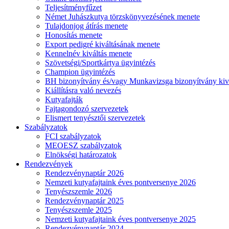
Teljesítményfűzet
Német Juhászkutya törzskönyvezésének menete
Tulajdonjog átírás menete
Honosítás menete
Export pedigré kiváltásának menete
Kennelnév kiváltás menete
Szövetségi/Sportkártya ügyintézés
Champion ügyintézés
BH bizonyítvány és/vagy Munkavizsga bizonyítvány kiv
Kiállításra való nevezés
Kutyafajták
Fajtagondozó szervezetek
Elismert tenyésztői szervezetek
Szabályzatok
FCI szabályzatok
MEOESZ szabályzatok
Elnökségi határozatok
Rendezvények
Rendezvénynaptár 2026
Nemzeti kutyafajtaink éves pontversenye 2026
Tenyészszemle 2026
Rendezvénynaptár 2025
Tenyészszemle 2025
Nemzeti kutyafajtaink éves pontversenye 2025
Rendezvénynaptár 2024