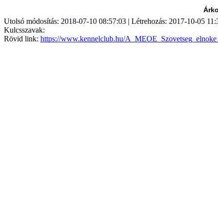
Árko
Utolsó módosítás: 2018-07-10 08:57:03 | Létrehozás: 2017-10-05 11:
Kulcsszavak:
Rövid link:
https://www.kennelclub.hu/A_MEOE_Szovetseg_elnoke_e