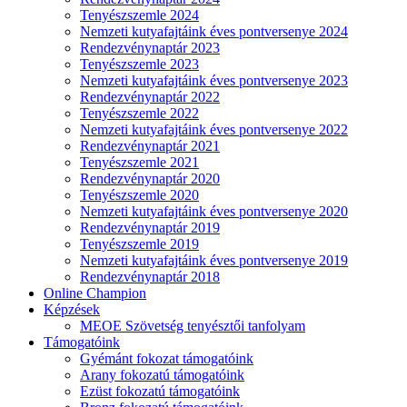
Tenyészszemle 2024
Nemzeti kutyafajtáink éves pontversenye 2024
Rendezvénynaptár 2023
Tenyészszemle 2023
Nemzeti kutyafajtáink éves pontversenye 2023
Rendezvénynaptár 2022
Tenyészszemle 2022
Nemzeti kutyafajtáink éves pontversenye 2022
Rendezvénynaptár 2021
Tenyészszemle 2021
Rendezvénynaptár 2020
Tenyészszemle 2020
Nemzeti kutyafajtáink éves pontversenye 2020
Rendezvénynaptár 2019
Tenyészszemle 2019
Nemzeti kutyafajtáink éves pontversenye 2019
Rendezvénynaptár 2018
Online Champion
Képzések
MEOE Szövetség tenyésztői tanfolyam
Támogatóink
Gyémánt fokozat támogatóink
Arany fokozatú támogatóink
Ezüst fokozatú támogatóink