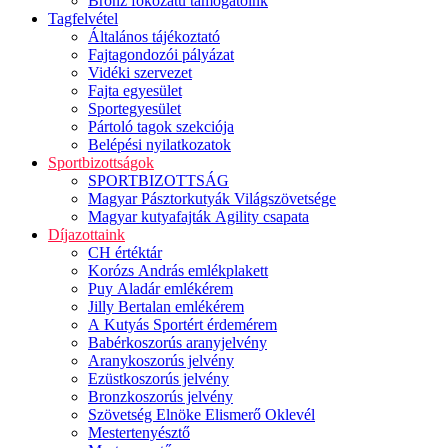
Bronz fokozatú támogatóink
Tagfelvétel
Általános tájékoztató
Fajtagondozói pályázat
Vidéki szervezet
Fajta egyesület
Sportegyesület
Pártoló tagok szekciója
Belépési nyilatkozatok
Sportbizottságok
SPORTBIZOTTSÁG
Magyar Pásztorkutyák Világszövetsége
Magyar kutyafajták Agility csapata
Díjazottaink
CH értéktár
Korózs András emlékplakett
Puy Aladár emlékérem
Jilly Bertalan emlékérem
A Kutyás Sportért érdemérem
Babérkoszorús aranyjelvény
Aranykoszorús jelvény
Ezüstkoszorús jelvény
Bronzkoszorús jelvény
Szövetség Elnöke Elismerő Oklevél
Mestertenyésztő