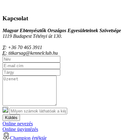
Kapcsolat
Magyar Ebtenyésztők Országos Egyesületeinek Szövetsége
1119 Budapest Tétényi út 130.
T:
+36 70 465 3911
E:
titkarsag@kennelclub.hu
Küldés
Online nevezés
Online ügyintézés
Champion értéktár