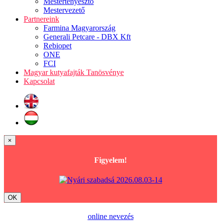
Mestertenyésztő
Mestervezető
Partnereink
Farmina Magyarország
Generali Petcare - DBX Kft
Rebiopet
ONE
FCI
Magyar kutyafajták Tanösvénye
Kapcsolat
×
Figyelem!
OK
online nevezés