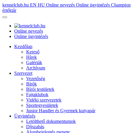
kennelclub.hu
EN
HU
Online nevezés
Online ügyintézés
Champion
értéktár
Online nevezés
Online ügyintézés
Kezdőlap
Kereső
Hírek
Galériák
Archívum
Szervezet
Vezetőség
Bírók
Bírói testületek
Fajtaklubok
Vidéki szervezetek
Sportegyesületek
Junior Handler és Gyermek kutyapár
Ügyintézés
Letölthető dokumentumok
Díjszabás
Alombejelentés menete