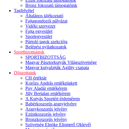
Ezüst fokozatú támogatóink
Bronz fokozatú támogatóink
Tagfelvétel
Általános tájékoztató
Fajtagondozói pályázat
Vidéki szervezet
Fajta egyesület
Sportegyesület
Pártoló tagok szekciója
Belépési nyilatkozatok
Sportbizottságok
SPORTBIZOTTSÁG
Magyar Pásztorkutyák Világszövetsége
Magyar kutyafajták Agility csapata
Díjazottaink
CH értéktár
Korózs András emlékplakett
Puy Aladár emlékérem
Jilly Bertalan emlékérem
A Kutyás Sportért érdemérem
Babérkoszorús aranyjelvény
Aranykoszorús jelvény
Ezüstkoszorús jelvény
Bronzkoszorús jelvény
Szövetség Elnöke Elismerő Oklevél