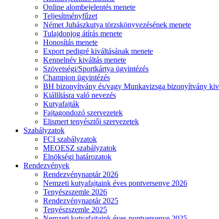
Online alombejelentés menete
Teljesítményfűzet
Német Juhászkutya törzskönyvezésének menete
Tulajdonjog átírás menete
Honosítás menete
Export pedigré kiváltásának menete
Kennelnév kiváltás menete
Szövetségi/Sportkártya ügyintézés
Champion ügyintézés
BH bizonyítvány és/vagy Munkavizsga bizonyítvány kiv
Kiállításra való nevezés
Kutyafajták
Fajtagondozó szervezetek
Elismert tenyésztői szervezetek
Szabályzatok
FCI szabályzatok
MEOESZ szabályzatok
Elnökségi határozatok
Rendezvények
Rendezvénynaptár 2026
Nemzeti kutyafajtaink éves pontversenye 2026
Tenyészszemle 2026
Rendezvénynaptár 2025
Tenyészszemle 2025
Nemzeti kutyafajtaink éves pontversenye 2025