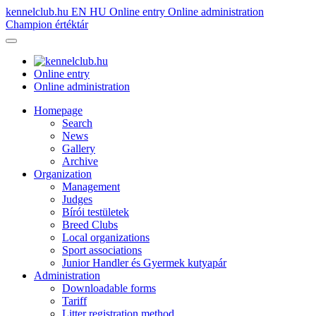
kennelclub.hu
EN
HU
Online entry
Online administration
Champion értéktár
Online entry
Online administration
Homepage
Search
News
Gallery
Archive
Organization
Management
Judges
Bírói testületek
Breed Clubs
Local organizations
Sport associations
Junior Handler és Gyermek kutyapár
Administration
Downloadable forms
Tariff
Litter registration method