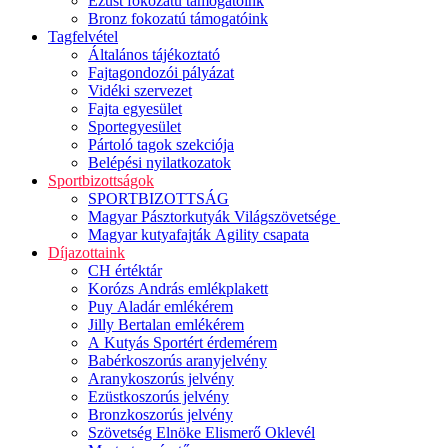
Ezüst fokozatú támogatóink
Bronz fokozatú támogatóink
Tagfelvétel
Általános tájékoztató
Fajtagondozói pályázat
Vidéki szervezet
Fajta egyesület
Sportegyesület
Pártoló tagok szekciója
Belépési nyilatkozatok
Sportbizottságok
SPORTBIZOTTSÁG
Magyar Pásztorkutyák Világszövetsége
Magyar kutyafajták Agility csapata
Díjazottaink
CH értéktár
Korózs András emlékplakett
Puy Aladár emlékérem
Jilly Bertalan emlékérem
A Kutyás Sportért érdemérem
Babérkoszorús aranyjelvény
Aranykoszorús jelvény
Ezüstkoszorús jelvény
Bronzkoszorús jelvény
Szövetség Elnöke Elismerő Oklevél