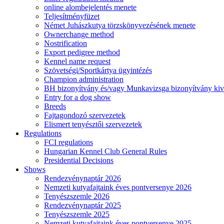
online alombejelentés menete
Teljesítményfüzet
Német Juhászkutya törzskönyvezésének menete
Ownerchange method
Nostrification
Export pedigree method
Kennel name request
Szövetségi/Sportkártya ügyintézés
Champion administration
BH bizonyítvány és/vagy Munkavizsga bizonyítvány kiv
Entry for a dog show
Breeds
Fajtagondozó szervezetek
Elismert tenyésztői szervezetek
Regulations
FCI regulations
Hungarian Kennel Club General Rules
Presidential Decisions
Shows
Rendezvénynaptár 2026
Nemzeti kutyafajtaink éves pontversenye 2026
Tenyészszemle 2026
Rendezvénynaptár 2025
Tenyészszemle 2025
Nemzeti kutyafajtaink éves pontversenye 2025