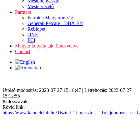
Mestertenyésztő
Mestervezető
Partners
Farmina Magyarország
Generali Petcare - DBX Kft
Rebiopet
ONE
FCI
Magyar kutyafajták Tanösvénye
Contact
Utolsó módosítás: 2023-07-27 15:18:47 | Létrehozás: 2023-07-27
15:12:55
Kulcsszavak:
Rövid link:
https://www.kennelclub.hu/Tisztelt_Tenyesztok__Tulajdonosok_es_