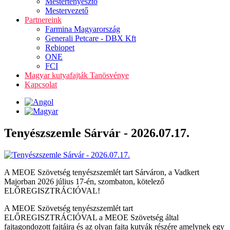
Mestertenyésztő
Mestervezető
Partnereink
Farmina Magyarország
Generali Petcare - DBX Kft
Rebiopet
ONE
FCI
Magyar kutyafajták Tanösvénye
Kapcsolat
Tenyészszemle Sárvár - 2026.07.17.
A MEOE Szövetség tenyészszemlét tart Sárváron, a Vadkert
Majorban 2026 július 17-én, szombaton, kötelező
ELŐREGISZTRÁCIÓVAL!
A MEOE Szövetség tenyészszemlét tart
ELŐREGISZTRÁCIÓVAL a MEOE Szövetség által
fajtagondozott fajtáira és az olyan fajta kutyák részére amelynek egy