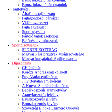
Ezüst fokozatú támogatóink
Bronz fokozatú támogatóink
Tagfelvétel
Általános tájékoztató
Fajtagondozói pályázat
Vidéki szervezet
Fajta egyesület
Sportegyesület
Pártoló tagok szekciója
Belépési nyilatkozatok
Sportbizottságok
SPORTBIZOTTSÁG
Magyar Pásztorkutyák Világszövetsége
Magyar kutyafajták Agility csapata
Díjazottaink
CH értéktár
Korózs András emlékplakett
Puy Aladár emlékérem
Jilly Bertalan emlékérem
A Kutyás Sportért érdemérem
Babérkoszorús aranyjelvény
Aranykoszorús jelvény
Ezüstkoszorús jelvény
Bronzkoszorús jelvény
Szövetség Elnöke Elismerő Oklevél