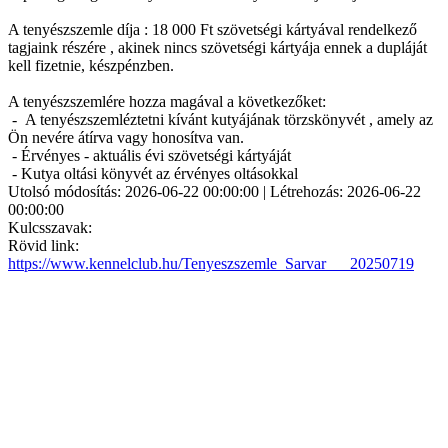
A tenyészszemle díja : 18 000 Ft szövetségi kártyával rendelkező
tagjaink részére , akinek nincs szövetségi kártyája ennek a dupláját
kell fizetnie, készpénzben.
A tenyészszemlére hozza magával a következőket:
- A tenyészszemléztetni kívánt kutyájának törzskönyvét , amely az
Ön nevére átírva vagy honosítva van.
- Érvényes - aktuális évi szövetségi kártyáját
- Kutya oltási könyvét az érvényes oltásokkal
Utolsó módosítás: 2026-06-22 00:00:00 | Létrehozás: 2026-06-22
00:00:00
Kulcsszavak:
Rövid link:
https://www.kennelclub.hu/Tenyeszszemle_Sarvar___20250719