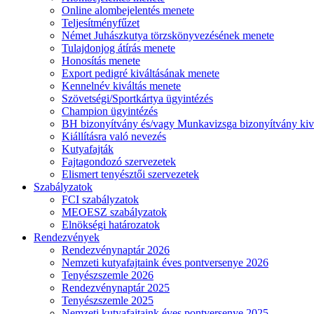
Online alombejelentés menete
Teljesítményfűzet
Német Juhászkutya törzskönyvezésének menete
Tulajdonjog átírás menete
Honosítás menete
Export pedigré kiváltásának menete
Kennelnév kiváltás menete
Szövetségi/Sportkártya ügyintézés
Champion ügyintézés
BH bizonyítvány és/vagy Munkavizsga bizonyítvány kiv
Kiállításra való nevezés
Kutyafajták
Fajtagondozó szervezetek
Elismert tenyésztői szervezetek
Szabályzatok
FCI szabályzatok
MEOESZ szabályzatok
Elnökségi határozatok
Rendezvények
Rendezvénynaptár 2026
Nemzeti kutyafajtaink éves pontversenye 2026
Tenyészszemle 2026
Rendezvénynaptár 2025
Tenyészszemle 2025
Nemzeti kutyafajtaink éves pontversenye 2025