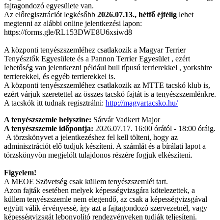
fajtagondozó egyesülete van.
Az előregisztrációt legkésőbb
2026.07.13., hétfő éjfélig
lehet
megtenni az alábbi online jelentkezési lapon:
https://forms.gle/RL153DWE8U6xsiwd8
A központi tenyészszemléhez csatlakozik a Magyar Terrier
Tenyésztők Egyesülete és a Pannon Terrier Egyesület , ezért
lehetőség van jelentkezni például bull típusú terrierekkel , yorkshire
terrierekkel, és egyéb terrierekkel is.
A központi tenyészszemléhez csatlakozik az MTTE tacskó klub is,
ezért várjuk szeretettel az összes tacskó fajtát is a tenyészszemlénkre.
A tacskók itt tudnak regisztrálni:
http://magyartacsko.hu/
A tenyészszemle helyszíne:
Sárvár Vadkert Major
A tenyészszemle időpontja:
2026.07.17. 16:00 órától - 18:00 óráig.
A törzskönyvet a jelentkezéshez fel kell tölteni, hogy az
adminisztrációt elő tudjuk készíteni. A számlát és a bírálati lapot a
törzskönyvön megjelölt tulajdonos részére fogjuk elkészíteni.
Figyelem!
A MEOE Szövetség csak küllem tenyészszemlét tart.
Azon fajták esetében melyek képességvizsgára kötelezettek, a
küllem tenyészszemle nem elegendő, az csak a képességvizsgával
együtt válik érvényessé, így azt a fajtagondozó szervezetnél, vagy
képességvizsgát lebonyolító rendezvényeken tudják teljesíteni.