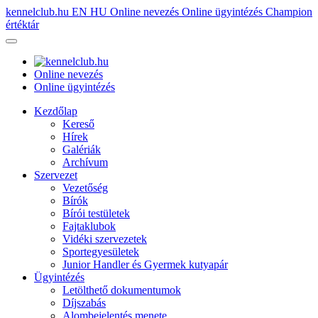
kennelclub.hu
EN
HU
Online nevezés
Online ügyintézés
Champion
értéktár
Online nevezés
Online ügyintézés
Kezdőlap
Kereső
Hírek
Galériák
Archívum
Szervezet
Vezetőség
Bírók
Bírói testületek
Fajtaklubok
Vidéki szervezetek
Sportegyesületek
Junior Handler és Gyermek kutyapár
Ügyintézés
Letölthető dokumentumok
Díjszabás
Alombejelentés menete