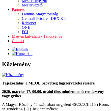
Mestertenyésztő
Mestervezető
Partners
Farmina Magyarország
Generali Petcare - DBX Kft
Rebiopet
ONE
FCI
Magyar kutyafajták Tanösvénye
Contact
Közlemény
Tájékoztatás a MEOE Szövetség tagszervezetei részére
2020. március 17. 00.00. órától tilos mindennemű rendezvény
vagy gyűlés!
A Magyar Közlöny 45. számában megjelent 46/2020.(III.16.) Korm.
sz. rendelet 4.§.(1). bek értelmében: