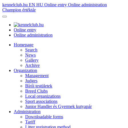
kennelclub.hu
EN
HU
Online entry
Online administration
Champion értéktár
Online entry
Online administration
Homepage
Search
News
Gallery
Archive
Organization
Management
Judges
Bírói testületek
Breed Clubs
Local organizations
Sport associations
Junior Handler és Gyermek kutyapár
Administration
Downloadable forms
Tariff
Litter registration method