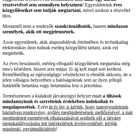
résztvevővel sem semmilyen helyszínen
! Egyesületeink
éves
közgyűléseiket sem tudják megtartani
, mivel azokon a részvétel
tilos.
Mostantól nem a rendezők
szankcionálhatók,
hanem
mindazon
személyek, akik ott megjelennének.
Azon egyesületek, akik alapszabályuk értelmében és technikailag
elektronikus úton tudnak esetleg közgyűlést tartani, azok ezt
megtehetik.
Az éves beszámoló, mérleg elfogadó közgyűlések megtartása még
nincs késésben, hiszen arra május 31-ig kell majd sort keríteni.
Remélhetőleg az egészségügyi vészhelyzet is elmúlik akkorra, de a
jelen válságos helyzetben a hatóságoknak sem az ilyen jellegű
határidők betartása vagy betartatása lesz a prioritása.
Természetesen a kialakult járványügyi helyzet miatt
a tiltások
mindannyiunk és szeretteink érdekében indokoltak és
megalapozottak
. Ezért
itt és így is kérjük, hogy tagegyesületeink
bármilyen rendezvény, gyűlés meghirdetésének mellőzésével, a már
meghirdetett események elhalasztásával segítsék elő a járvány
megakadályozására tett intézkedések érvényesülését, kérjük
mindenki együttműködését
!