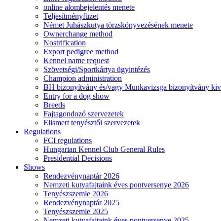
online alombejelentés menete
Teljesítményfüzet
Német Juhászkutya törzskönyvezésének menete
Ownerchange method
Nostrification
Export pedigree method
Kennel name request
Szövetségi/Sportkártya ügyintézés
Champion administration
BH bizonyítvány és/vagy Munkavizsga bizonyítvány kiv
Entry for a dog show
Breeds
Fajtagondozó szervezetek
Elismert tenyésztői szervezetek
Regulations
FCI regulations
Hungarian Kennel Club General Rules
Presidential Decisions
Shows
Rendezvénynaptár 2026
Nemzeti kutyafajtaink éves pontversenye 2026
Tenyészszemle 2026
Rendezvénynaptár 2025
Tenyészszemle 2025
Nemzeti kutyafajtaink éves pontversenye 2025