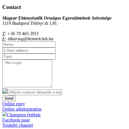
Contact
Magyar Ebtenyésztők Országos Egyesületeinek Szövetsége
1119 Budapest Tétényi út 130.
T:
+36 70 465 3911
E:
titkarsag@kennelclub.hu
Send
Online entry
Online administration
Champion értéktár
Facebook page
Youtube channel