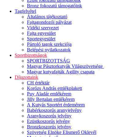
Ezüst fokozatú támogatóink
Bronz fokozatú támogatóink
Tagfelvétel
Általános tájékoztató
Fajtagondozói pályázat
Vidéki szervezet
Fajta egyesület
Sportegyesület
Pártoló tagok szekciója
Belépési nyilatkozatok
Sportbizottságok
SPORTBIZOTTSÁG
Magyar Pásztorkutyák Világszövetsége
Magyar kutyafajták Agility csapata
Díjazottaink
CH értéktár
Korózs András emlékplakett
Puy Aladár emlékérem
Jilly Bertalan emlékérem
A Kutyás Sportért érdemérem
Babérkoszorús aranyjelvény
Aranykoszorús jelvény
Ezüstkoszorús jelvény
Bronzkoszorús jelvény
Szövetség Elnöke Elismerő Oklevél