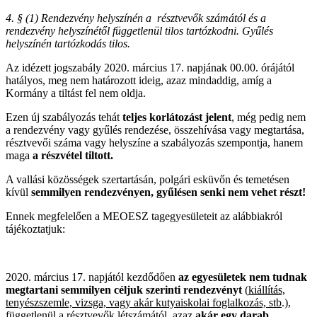
4. § (1) Rendezvény helyszínén a résztvevők számától és a
rendezvény helyszínétől függetlenül tilos tartózkodni. Gyűlés
helyszínén tartózkodás tilos.
Az idézett jogszabály 2020. március 17. napjának 00.00. órájától
hatályos, meg nem határozott ideig, azaz mindaddig, amíg a
Kormány a tiltást fel nem oldja.
Ezen új szabályozás tehát
teljes korlátozást jelent
, még pedig nem
a rendezvény vagy gyűlés rendezése, összehívása vagy megtartása,
résztvevői száma vagy helyszíne a szabályozás szempontja, hanem
maga
a részvétel tiltott.
A vallási közösségek szertartásán, polgári esküvőn és temetésen
kívül
semmilyen rendezvényen, gyűlésen senki nem vehet részt!
Ennek megfelelően a MEOESZ tagegyesületeit az alábbiakról
tájékoztatjuk:
2020. március 17. napjától kezdődően
az egyesületek nem tudnak
megtartani semmilyen céljuk szerinti rendezvényt
(
kiállítás,
tenyészszemle, vizsga, vagy akár kutyaiskolai foglalkozás, stb
.),
függetlenül a résztvevők létszámától, azaz
akár egy darab