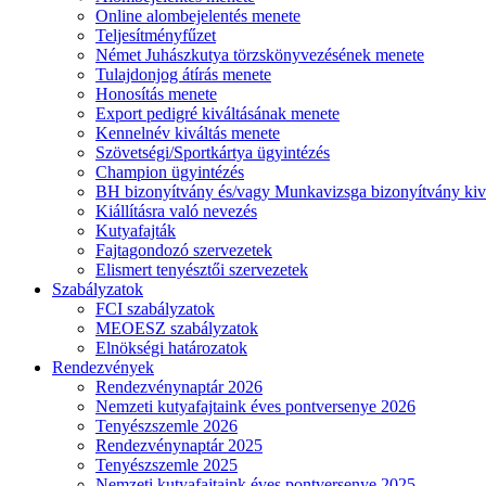
Online alombejelentés menete
Teljesítményfűzet
Német Juhászkutya törzskönyvezésének menete
Tulajdonjog átírás menete
Honosítás menete
Export pedigré kiváltásának menete
Kennelnév kiváltás menete
Szövetségi/Sportkártya ügyintézés
Champion ügyintézés
BH bizonyítvány és/vagy Munkavizsga bizonyítvány kiv
Kiállításra való nevezés
Kutyafajták
Fajtagondozó szervezetek
Elismert tenyésztői szervezetek
Szabályzatok
FCI szabályzatok
MEOESZ szabályzatok
Elnökségi határozatok
Rendezvények
Rendezvénynaptár 2026
Nemzeti kutyafajtaink éves pontversenye 2026
Tenyészszemle 2026
Rendezvénynaptár 2025
Tenyészszemle 2025
Nemzeti kutyafajtaink éves pontversenye 2025