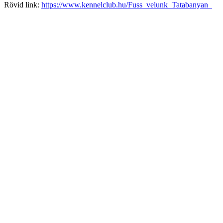
Rövid link:
https://www.kennelclub.hu/Fuss_velunk_Tatabanyan_