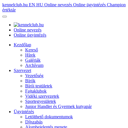
kennelclub.hu
EN
HU
Online nevezés
Online ügyintézés
Champion
értéktár
Online nevezés
Online ügyintézés
Kezdőlap
Kereső
Hírek
Galériák
Archívum
Szervezet
Vezetőség
Bírók
Bírói testületek
Fajtaklubok
Vidéki szervezetek
Sportegyesületek
Junior Handler és Gyermek kutyapár
Ügyintézés
Letölthető dokumentumok
Díjszabás
Alombejelentés menete