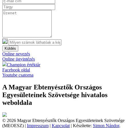
Küldés
Online nevezés
Online ügyintézés
Champion értéktár
Facebook oldal
Youtube csatorna
A Magyar Ebtenyésztők Országos
Egyesületeinek Szövetsége hivatalos
weboldala
© 2026 Magyar Ebtenyésztők Országos Egyesületeinek Szövetsége
(MEOESZ) |
Impresszum
|
Kapcsolat
| Készítette:
Simon Nándor,