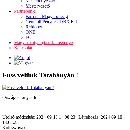
Mestertenyésztő
Mestervezető
Partnereink
Farmina Magyarország
Generali Petcare - DBX Kft
Rebiopet
ONE
FCI
Magyar kutyafajták Tanösvénye
Kapcsolat
Fuss velünk Tatabányán !
Országos kutyás futás
Utolsó módosítás: 2024-09-18 14:08:23 | Létrehozás: 2024-09-18
14:08:23
Kulcsszavak: