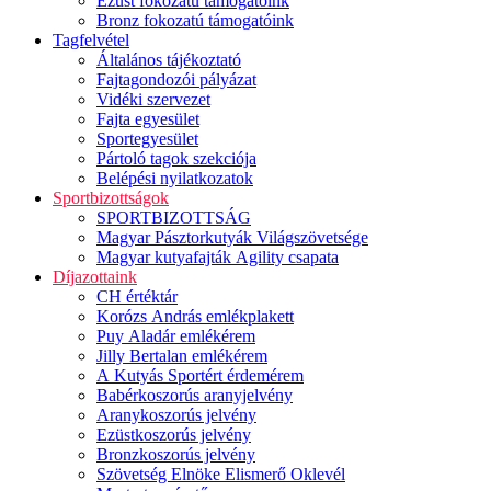
Ezüst fokozatú támogatóink
Bronz fokozatú támogatóink
Tagfelvétel
Általános tájékoztató
Fajtagondozói pályázat
Vidéki szervezet
Fajta egyesület
Sportegyesület
Pártoló tagok szekciója
Belépési nyilatkozatok
Sportbizottságok
SPORTBIZOTTSÁG
Magyar Pásztorkutyák Világszövetsége
Magyar kutyafajták Agility csapata
Díjazottaink
CH értéktár
Korózs András emlékplakett
Puy Aladár emlékérem
Jilly Bertalan emlékérem
A Kutyás Sportért érdemérem
Babérkoszorús aranyjelvény
Aranykoszorús jelvény
Ezüstkoszorús jelvény
Bronzkoszorús jelvény
Szövetség Elnöke Elismerő Oklevél