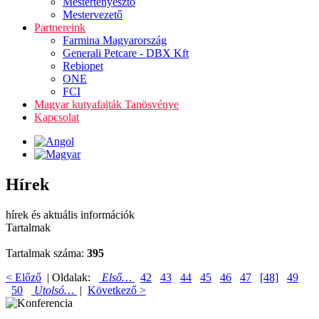
Mestertenyésztő
Mestervezető
Partnereink
Farmina Magyarország
Generali Petcare - DBX Kft
Rebiopet
ONE
FCI
Magyar kutyafajták Tanösvénye
Kapcsolat
Hírek
hírek és aktuális információk
Tartalmak
Tartalmak száma:
395
< Előző
| Oldalak:
Első…
42
43
44
45
46
47
[48]
49
50
Utolsó…
|
Következő >