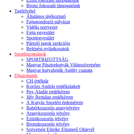
Ezüst fokozatú támogatóink
Bronz fokozatú támogatóink
Tagfelvétel
Általános tájékoztató
Fajtagondozói pályázat
Vidéki szervezet
Fajta egyesület
Sportegyesület
Pártoló tagok szekciója
Belépési nyilatkozatok
Sportbizottságok
SPORTBIZOTTSÁG
Magyar Pásztorkutyák Világszövetsége
Magyar kutyafajták Agility csapata
Díjazottaink
CH értéktár
Korózs András emlékplakett
Puy Aladár emlékérem
Jilly Bertalan emlékérem
A Kutyás Sportért érdemérem
Babérkoszorús aranyjelvény
Aranykoszorús jelvény
Ezüstkoszorús jelvény
Bronzkoszorús jelvény
Szövetség Elnöke Elismerő Oklevél