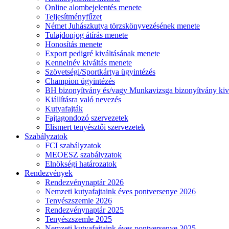
Online alombejelentés menete
Teljesítményfűzet
Német Juhászkutya törzskönyvezésének menete
Tulajdonjog átírás menete
Honosítás menete
Export pedigré kiváltásának menete
Kennelnév kiváltás menete
Szövetségi/Sportkártya ügyintézés
Champion ügyintézés
BH bizonyítvány és/vagy Munkavizsga bizonyítvány kiv
Kiállításra való nevezés
Kutyafajták
Fajtagondozó szervezetek
Elismert tenyésztői szervezetek
Szabályzatok
FCI szabályzatok
MEOESZ szabályzatok
Elnökségi határozatok
Rendezvények
Rendezvénynaptár 2026
Nemzeti kutyafajtaink éves pontversenye 2026
Tenyészszemle 2026
Rendezvénynaptár 2025
Tenyészszemle 2025
Nemzeti kutyafajtaink éves pontversenye 2025