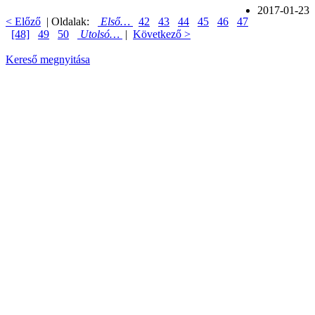
2017-01-23
< Előző
| Oldalak:
Első…
42
43
44
45
46
47
[48]
49
50
Utolsó…
|
Következő >
Kereső megnyitása