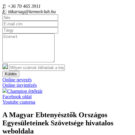
T:
+36 70 465 3911
E:
titkarsag@kennelclub.hu
Küldés
Online nevezés
Online ügyintézés
Champion értéktár
Facebook oldal
Youtube csatorna
A Magyar Ebtenyésztők Országos
Egyesületeinek Szövetsége hivatalos
weboldala