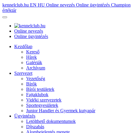
kennelclub.hu
EN
HU
Online nevezés
Online ügyintézés
Champion
értéktár
Online nevezés
Online ügyintézés
Kezdőlap
Kereső
Hírek
Galériák
Archívum
Szervezet
Vezetőség
Bírók
Bírói testületek
Fajtaklubok
Vidéki szervezetek
Sportegyesületek
Junior Handler és Gyermek kutyapár
Ügyintézés
Letölthető dokumentumok
Díjszabás
Alombejelentés menete