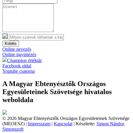
Küldés
Online nevezés
Online ügyintézés
Champion értéktár
Facebook oldal
Youtube csatorna
A Magyar Ebtenyésztők Országos
Egyesületeinek Szövetsége hivatalos
weboldala
© 2026 Magyar Ebtenyésztők Országos Egyesületeinek Szövetsége
(MEOESZ) |
Impresszum
|
Kapcsolat
| Készítette:
Simon Nándor,
Simonszoft