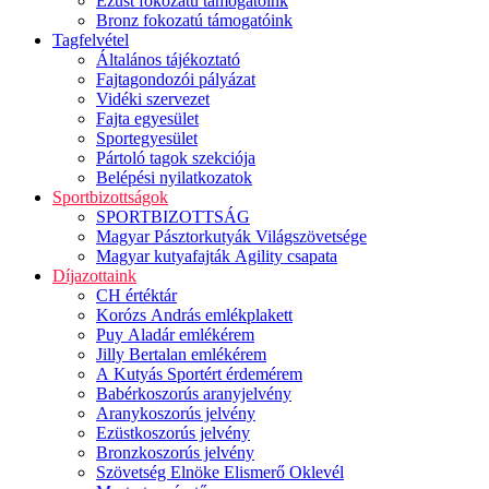
Ezüst fokozatú támogatóink
Bronz fokozatú támogatóink
Tagfelvétel
Általános tájékoztató
Fajtagondozói pályázat
Vidéki szervezet
Fajta egyesület
Sportegyesület
Pártoló tagok szekciója
Belépési nyilatkozatok
Sportbizottságok
SPORTBIZOTTSÁG
Magyar Pásztorkutyák Világszövetsége
Magyar kutyafajták Agility csapata
Díjazottaink
CH értéktár
Korózs András emlékplakett
Puy Aladár emlékérem
Jilly Bertalan emlékérem
A Kutyás Sportért érdemérem
Babérkoszorús aranyjelvény
Aranykoszorús jelvény
Ezüstkoszorús jelvény
Bronzkoszorús jelvény
Szövetség Elnöke Elismerő Oklevél