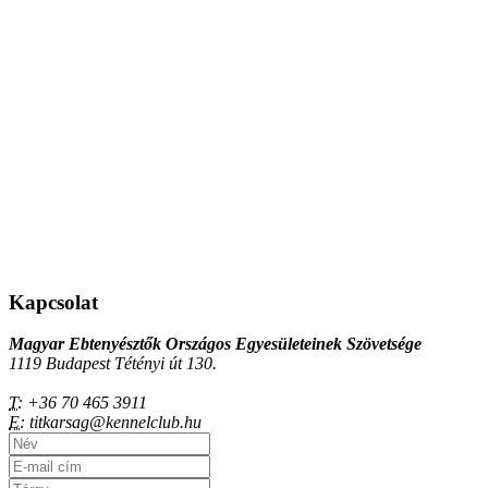
Kapcsolat
Magyar Ebtenyésztők Országos Egyesületeinek Szövetsége
1119 Budapest Tétényi út 130.
T:
+36 70 465 3911
E:
titkarsag@kennelclub.hu