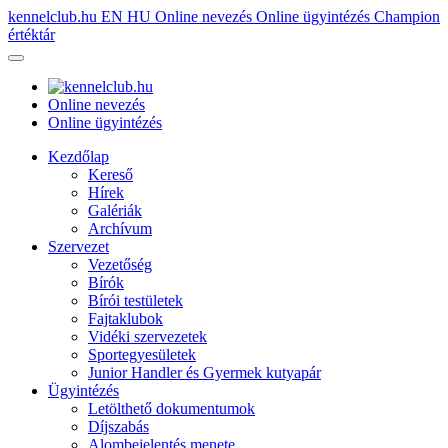
kennelclub.hu
EN
HU
Online nevezés
Online ügyintézés
Champion
értéktár
Online nevezés
Online ügyintézés
Kezdőlap
Kereső
Hírek
Galériák
Archívum
Szervezet
Vezetőség
Bírók
Bírói testületek
Fajtaklubok
Vidéki szervezetek
Sportegyesületek
Junior Handler és Gyermek kutyapár
Ügyintézés
Letölthető dokumentumok
Díjszabás
Alombejelentés menete