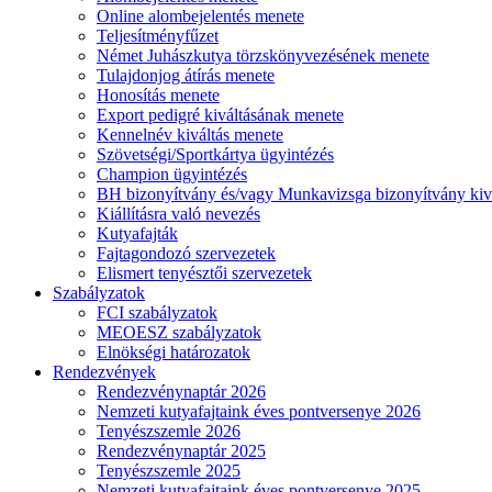
Online alombejelentés menete
Teljesítményfűzet
Német Juhászkutya törzskönyvezésének menete
Tulajdonjog átírás menete
Honosítás menete
Export pedigré kiváltásának menete
Kennelnév kiváltás menete
Szövetségi/Sportkártya ügyintézés
Champion ügyintézés
BH bizonyítvány és/vagy Munkavizsga bizonyítvány kiv
Kiállításra való nevezés
Kutyafajták
Fajtagondozó szervezetek
Elismert tenyésztői szervezetek
Szabályzatok
FCI szabályzatok
MEOESZ szabályzatok
Elnökségi határozatok
Rendezvények
Rendezvénynaptár 2026
Nemzeti kutyafajtaink éves pontversenye 2026
Tenyészszemle 2026
Rendezvénynaptár 2025
Tenyészszemle 2025
Nemzeti kutyafajtaink éves pontversenye 2025