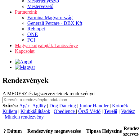
Mestertenyésztő
Mestervezető
Partnereink
Farmina Magyarország
Generali Petcare - DBX Kft
Rebiopet
ONE
FCI
Magyar kutyafajták Tanösvénye
Kapcsolat
Rendezvények
A MEOESZ és tagszervezeteinek rendezvényei
Szűrés:
Agár
|
Agility
|
Dog Dancing
|
Junior Handler
|
Kotorék
|
Küllem
|
Klubkiállítások
|
Obedience
|
Őrző-Védő
|
Terelő
|
Vadász
|
Minden rendezvény
Rende
?
Dátum
Rendezvény megnevezése
Típusa
Helyszíne
szervez