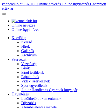
kennelclub.hu
EN
HU
Online nevezés
Online ügyintézés
Champion
értéktár
Online nevezés
Online ügyintézés
Kezdőlap
Kereső
Hírek
Galériák
Archívum
Szervezet
Vezetőség
Bírók
Bírói testületek
Fajtaklubok
Vidéki szervezetek
Sportegyesületek
Junior Handler és Gyermek kutyapár
Ügyintézés
Letölthető dokumentumok
Díjszabás
Alombejelentés menete