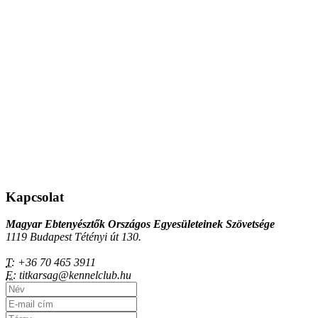
Kapcsolat
Magyar Ebtenyésztők Országos Egyesületeinek Szövetsége
1119 Budapest Tétényi út 130.
T:
+36 70 465 3911
E:
titkarsag@kennelclub.hu