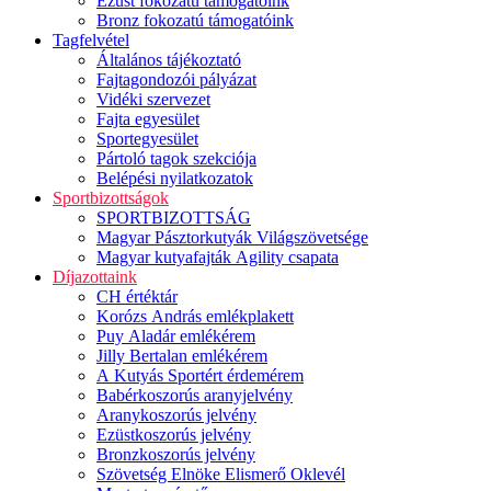
Ezüst fokozatú támogatóink
Bronz fokozatú támogatóink
Tagfelvétel
Általános tájékoztató
Fajtagondozói pályázat
Vidéki szervezet
Fajta egyesület
Sportegyesület
Pártoló tagok szekciója
Belépési nyilatkozatok
Sportbizottságok
SPORTBIZOTTSÁG
Magyar Pásztorkutyák Világszövetsége
Magyar kutyafajták Agility csapata
Díjazottaink
CH értéktár
Korózs András emlékplakett
Puy Aladár emlékérem
Jilly Bertalan emlékérem
A Kutyás Sportért érdemérem
Babérkoszorús aranyjelvény
Aranykoszorús jelvény
Ezüstkoszorús jelvény
Bronzkoszorús jelvény
Szövetség Elnöke Elismerő Oklevél