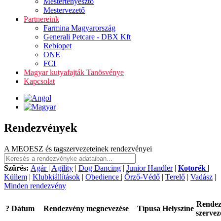
Mestertenyésztő
Mestervezető
Partnereink
Farmina Magyarország
Generali Petcare - DBX Kft
Rebiopet
ONE
FCI
Magyar kutyafajták Tanösvénye
Kapcsolat
Rendezvények
A MEOESZ és tagszervezeteinek rendezvényei
Szűrés:
Agár
|
Agility
|
Dog Dancing
|
Junior Handler
|
Kotorék
|
Küllem
|
Klubkiállítások
|
Obedience
|
Őrző-Védő
|
Terelő
|
Vadász
|
Minden rendezvény
Rende
?
Dátum
Rendezvény megnevezése
Típusa
Helyszíne
szervez