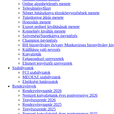
Online alombejelentés menete
Teljesítményfűzet
Német Juhászkutya törzskönyvezésének menete
Tulajdonjog átírás menete
Honosítás menete
Export pedigré kiváltásának menete
Kennelnév kiváltás menete
Szövetségi/Sportkártya ügyintézés
Champion ügyintézés
BH bizonyítvány és/vagy Munkavizsga bizonyítvány kiv
Kiállításra való nevezés
Kutyafajták
Fajtagondozó szervezetek
Elismert tenyésztői szervezetek
Szabályzatok
FCI szabályzatok
MEOESZ szabályzatok
Elnökségi határozatok
Rendezvények
Rendezvénynaptár 2026
Nemzeti kutyafajtaink éves pontversenye 2026
Tenyészszemle 2026
Rendezvénynaptár 2025
Tenyészszemle 2025
Nemzeti kutyafajtaink éves pontversenye 2025