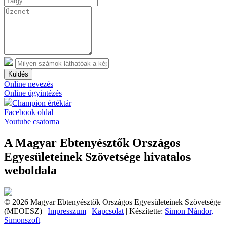
Küldés
Online nevezés
Online ügyintézés
Champion értéktár
Facebook oldal
Youtube csatorna
A Magyar Ebtenyésztők Országos
Egyesületeinek Szövetsége hivatalos
weboldala
© 2026 Magyar Ebtenyésztők Országos Egyesületeinek Szövetsége
(MEOESZ) |
Impresszum
|
Kapcsolat
| Készítette:
Simon Nándor,
Simonszoft