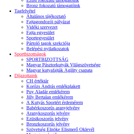
Ezüst fokozatú támogatóink
Bronz fokozatú támogatóink
Tagfelvétel
Általános tájékoztató
Fajtagondozói pályázat
Vidéki szervezet
Fajta egyesület
Sportegyesület
Pártoló tagok szekciója
Belépési nyilatkozatok
Sportbizottságok
SPORTBIZOTTSÁG
Magyar Pásztorkutyák Világszövetsége
Magyar kutyafajták Agility csapata
Díjazottaink
CH értéktár
Korózs András emlékplakett
Puy Aladár emlékérem
Jilly Bertalan emlékérem
A Kutyás Sportért érdemérem
Babérkoszorús aranyjelvény
Aranykoszorús jelvény
Ezüstkoszorús jelvény
Bronzkoszorús jelvény
Szövetség Elnöke Elismerő Oklevél