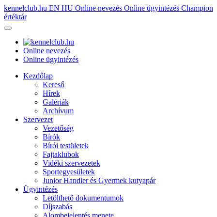
kennelclub.hu
EN
HU
Online nevezés
Online ügyintézés
Champion
értéktár
Online nevezés
Online ügyintézés
Kezdőlap
Kereső
Hírek
Galériák
Archívum
Szervezet
Vezetőség
Bírók
Bírói testületek
Fajtaklubok
Vidéki szervezetek
Sportegyesületek
Junior Handler és Gyermek kutyapár
Ügyintézés
Letölthető dokumentumok
Díjszabás
Alombejelentés menete