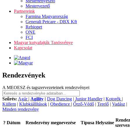
Mestertenyésztő
Mestervezető
Partnereink
Farmina Magyarország
Generali Petcare - DBX Kft
Rebiopet
ONE
FCI
Magyar kutyafajták Tanösvénye
Kapcsolat
Rendezvények
A MEOESZ és tagszervezeteinek rendezvényei
Szűrés:
Agár
|
Agility
|
Dog Dancing
|
Junior Handler
|
Kotorék
|
Küllem
|
Klubkiállítások
|
Obedience
|
Őrző-Védő
|
Terelő
|
Vadász
|
Minden rendezvény
Rende
?
Dátum
Rendezvény megnevezése
Típusa
Helyszíne
szervez