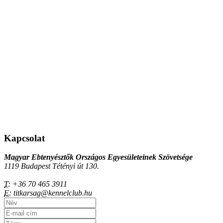
Kapcsolat
Magyar Ebtenyésztők Országos Egyesületeinek Szövetsége
1119 Budapest Tétényi út 130.
T:
+36 70 465 3911
E:
titkarsag@kennelclub.hu