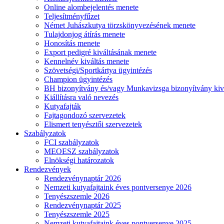
Online alombejelentés menete
Teljesítményfűzet
Német Juhászkutya törzskönyvezésének menete
Tulajdonjog átírás menete
Honosítás menete
Export pedigré kiváltásának menete
Kennelnév kiváltás menete
Szövetségi/Sportkártya ügyintézés
Champion ügyintézés
BH bizonyítvány és/vagy Munkavizsga bizonyítvány kiv
Kiállításra való nevezés
Kutyafajták
Fajtagondozó szervezetek
Elismert tenyésztői szervezetek
Szabályzatok
FCI szabályzatok
MEOESZ szabályzatok
Elnökségi határozatok
Rendezvények
Rendezvénynaptár 2026
Nemzeti kutyafajtaink éves pontversenye 2026
Tenyészszemle 2026
Rendezvénynaptár 2025
Tenyészszemle 2025
Nemzeti kutyafajtaink éves pontversenye 2025