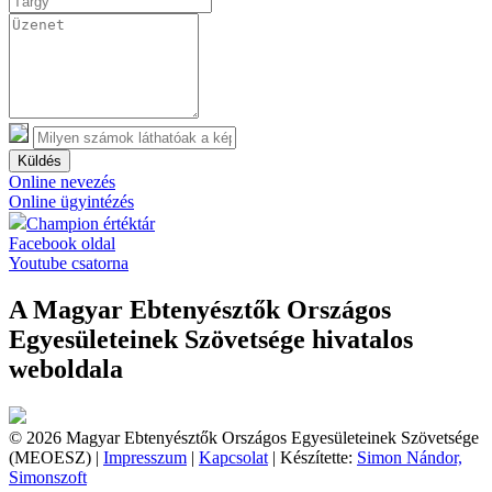
Küldés
Online nevezés
Online ügyintézés
Champion értéktár
Facebook oldal
Youtube csatorna
A Magyar Ebtenyésztők Országos
Egyesületeinek Szövetsége hivatalos
weboldala
© 2026 Magyar Ebtenyésztők Országos Egyesületeinek Szövetsége
(MEOESZ) |
Impresszum
|
Kapcsolat
| Készítette:
Simon Nándor,
Simonszoft