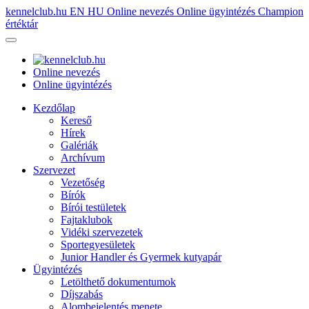
kennelclub.hu
EN
HU
Online nevezés
Online ügyintézés
Champion
értéktár
Online nevezés
Online ügyintézés
Kezdőlap
Kereső
Hírek
Galériák
Archívum
Szervezet
Vezetőség
Bírók
Bírói testületek
Fajtaklubok
Vidéki szervezetek
Sportegyesületek
Junior Handler és Gyermek kutyapár
Ügyintézés
Letölthető dokumentumok
Díjszabás
Alombejelentés menete