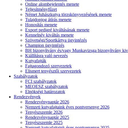
Online alombejelentés menete
Teljesítményfűzet
Német Juhászkutya törzskönyvezésének menete
Tulajdonjog átírás menete
Honosítás menete
Export pedigré kiváltásának menete
Kennelnév kiváltás menete
Szövetségi/Sportkártya ügyintézés
Champion ügyintézés
BH bizonyítvány és/vagy Munkavizsga bizonyítvány kiv
Kiállításra való nevezés
Kutyafajták
Fajtagondozó szervezetek
Elismert tenyésztői szervezetek
Szabályzatok
FCI szabályzatok
MEOESZ szabályzatok
Elnökségi határozatok
Rendezvények
Rendezvénynaptár 2026
Nemzeti kutyafajtaink éves pontversenye 2026
Tenyészszemle 2026
Rendezvénynaptár 2025
Tenyészszemle 2025
Nemzeti kutyafajtaink éves pontversenye 2025