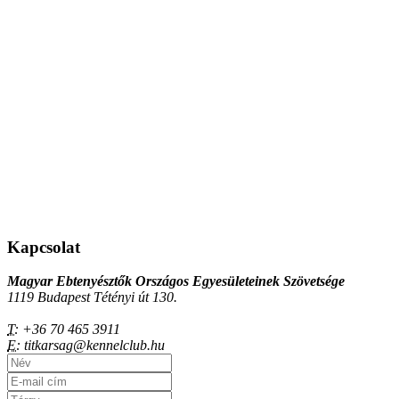
Kapcsolat
Magyar Ebtenyésztők Országos Egyesületeinek Szövetsége
1119 Budapest Tétényi út 130.
T:
+36 70 465 3911
E:
titkarsag@kennelclub.hu