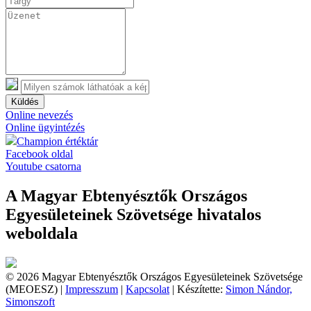
Küldés
Online nevezés
Online ügyintézés
Champion értéktár
Facebook oldal
Youtube csatorna
A Magyar Ebtenyésztők Országos
Egyesületeinek Szövetsége hivatalos
weboldala
© 2026 Magyar Ebtenyésztők Országos Egyesületeinek Szövetsége
(MEOESZ) |
Impresszum
|
Kapcsolat
| Készítette:
Simon Nándor,
Simonszoft