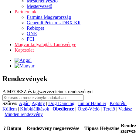
Mestertenyésztő
Mestervezető
Partnereink
Farmina Magyarország
Generali Petcare - DBX Kft
Rebiopet
ONE
FCI
Magyar kutyafajták Tanösvénye
Kapcsolat
Rendezvények
A MEOESZ és tagszervezeteinek rendezvényei
Szűrés:
Agár
|
Agility
|
Dog Dancing
|
Junior Handler
|
Kotorék
|
Küllem
|
Klubkiállítások
|
Obedience
|
Őrző-Védő
|
Terelő
|
Vadász
|
Minden rendezvény
Rende
?
Dátum
Rendezvény megnevezése
Típusa
Helyszíne
szervez