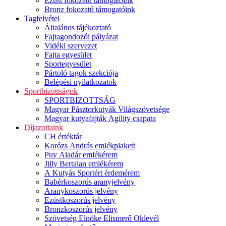
Ezüst fokozatú támogatóink
Bronz fokozatú támogatóink
Tagfelvétel
Általános tájékoztató
Fajtagondozói pályázat
Vidéki szervezet
Fajta egyesület
Sportegyesület
Pártoló tagok szekciója
Belépési nyilatkozatok
Sportbizottságok
SPORTBIZOTTSÁG
Magyar Pásztorkutyák Világszövetsége
Magyar kutyafajták Agility csapata
Díjazottaink
CH értéktár
Korózs András emlékplakett
Puy Aladár emlékérem
Jilly Bertalan emlékérem
A Kutyás Sportért érdemérem
Babérkoszorús aranyjelvény
Aranykoszorús jelvény
Ezüstkoszorús jelvény
Bronzkoszorús jelvény
Szövetség Elnöke Elismerő Oklevél