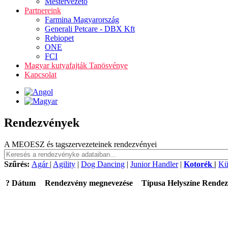
Mestervezető
Partnereink
Farmina Magyarország
Generali Petcare - DBX Kft
Rebiopet
ONE
FCI
Magyar kutyafajták Tanösvénye
Kapcsolat
Rendezvények
A MEOESZ és tagszervezeteinek rendezvényei
Szűrés:
Agár
|
Agility
|
Dog Dancing
|
Junior Handler
|
Kotorék
|
Kü
?
Dátum
Rendezvény megnevezése
Típusa
Helyszíne
Rendez