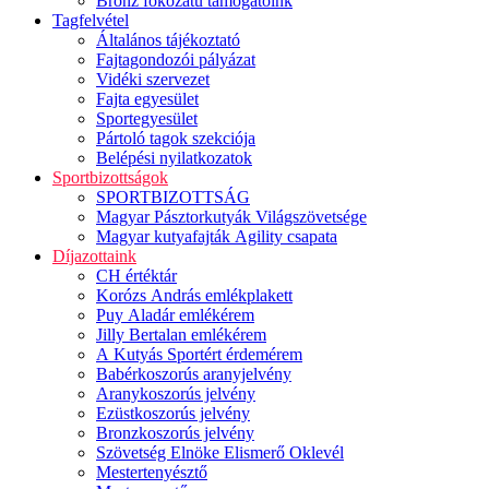
Bronz fokozatú támogatóink
Tagfelvétel
Általános tájékoztató
Fajtagondozói pályázat
Vidéki szervezet
Fajta egyesület
Sportegyesület
Pártoló tagok szekciója
Belépési nyilatkozatok
Sportbizottságok
SPORTBIZOTTSÁG
Magyar Pásztorkutyák Világszövetsége
Magyar kutyafajták Agility csapata
Díjazottaink
CH értéktár
Korózs András emlékplakett
Puy Aladár emlékérem
Jilly Bertalan emlékérem
A Kutyás Sportért érdemérem
Babérkoszorús aranyjelvény
Aranykoszorús jelvény
Ezüstkoszorús jelvény
Bronzkoszorús jelvény
Szövetség Elnöke Elismerő Oklevél
Mestertenyésztő