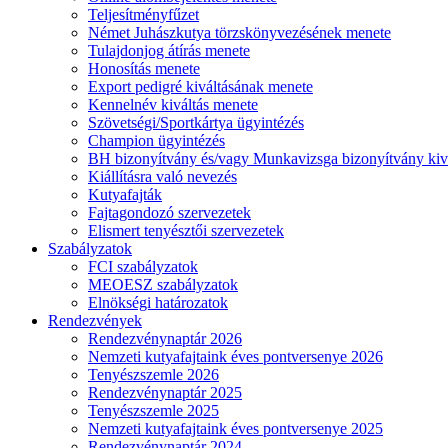
Teljesítményfűzet
Német Juhászkutya törzskönyvezésének menete
Tulajdonjog átírás menete
Honosítás menete
Export pedigré kiváltásának menete
Kennelnév kiváltás menete
Szövetségi/Sportkártya ügyintézés
Champion ügyintézés
BH bizonyítvány és/vagy Munkavizsga bizonyítvány kiv
Kiállításra való nevezés
Kutyafajták
Fajtagondozó szervezetek
Elismert tenyésztői szervezetek
Szabályzatok
FCI szabályzatok
MEOESZ szabályzatok
Elnökségi határozatok
Rendezvények
Rendezvénynaptár 2026
Nemzeti kutyafajtaink éves pontversenye 2026
Tenyészszemle 2026
Rendezvénynaptár 2025
Tenyészszemle 2025
Nemzeti kutyafajtaink éves pontversenye 2025
Rendezvénynaptár 2024