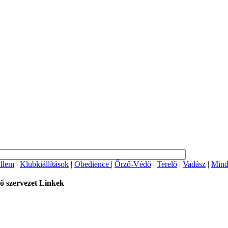
llem
|
Klubkiállítások
|
Obedience
|
Őrző-Védő
|
Terelő
|
Vadász
|
Mind
ő szervezet
Linkek