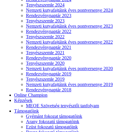
Tenyészszemle 2024
Nemzeti kutyafajtáink éves pontversenye 2024
Rendezvénynaptár 2023
Tenyészszemle 2023
Nemzeti kutyafajtáink éves pontversenye 2023
Rendezvénynaptár 2022
Tenyészszemle 2022
Nemzeti kutyafajtáink éves pontversenye 2022
Rendezvénynaptár 2021
Tenyészszemle 2021
Rendezvénynaptár 2020
Tenyészszemle 2020
Nemzeti kutyafajtáink éves pontversenye 2020
Rendezvénynaptár 2019
Tenyészszemle 2019
Nemzeti kutyafajtáink éves pontversenye 2019
Rendezvénynaptár 2018
Online Champion
Képzések
MEOE Szövetség tenyésztői tanfolyam
Támogatóink
Gyémánt fokozat támogatóink
Arany fokozatú támogatóink
Ezüst fokozatú támogatóink