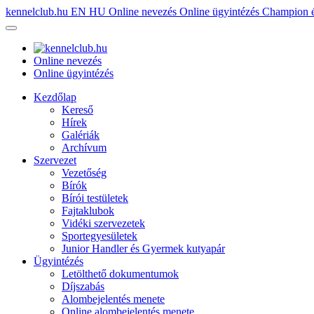
kennelclub.hu
EN
HU
Online nevezés
Online ügyintézés
Champion é
Online nevezés
Online ügyintézés
Kezdőlap
Kereső
Hírek
Galériák
Archívum
Szervezet
Vezetőség
Bírók
Bírói testületek
Fajtaklubok
Vidéki szervezetek
Sportegyesületek
Junior Handler és Gyermek kutyapár
Ügyintézés
Letölthető dokumentumok
Díjszabás
Alombejelentés menete
Online alombejelentés menete