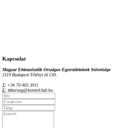
Kapcsolat
Magyar Ebtenyésztők Országos Egyesületeinek Szövetsége
1119 Budapest Tétényi út 130.
T:
+36 70 465 3911
E:
titkarsag@kennelclub.hu