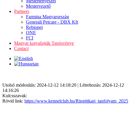
Mestertenyésztő
Mestervezető
Partners
Farmina Magyarország
Generali Petcare - DBX Kft
Rebiopet
ONE
FCI
Magyar kutyafajták Tanösvénye
Contact
Utolsó módosítás: 2024-12-12 14:18:20 | Létrehozás: 2024-12-12
14:16:26
Kulcsszavak:
Rövid link:
https://www.kennelclub.hu/Ringtitkari_tanfolyam_2025