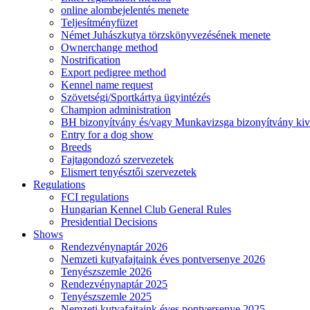
online alombejelentés menete
Teljesítményfüzet
Német Juhászkutya törzskönyvezésének menete
Ownerchange method
Nostrification
Export pedigree method
Kennel name request
Szövetségi/Sportkártya ügyintézés
Champion administration
BH bizonyítvány és/vagy Munkavizsga bizonyítvány kiv
Entry for a dog show
Breeds
Fajtagondozó szervezetek
Elismert tenyésztői szervezetek
Regulations
FCI regulations
Hungarian Kennel Club General Rules
Presidential Decisions
Shows
Rendezvénynaptár 2026
Nemzeti kutyafajtaink éves pontversenye 2026
Tenyészszemle 2026
Rendezvénynaptár 2025
Tenyészszemle 2025
Nemzeti kutyafajtaink éves pontversenye 2025