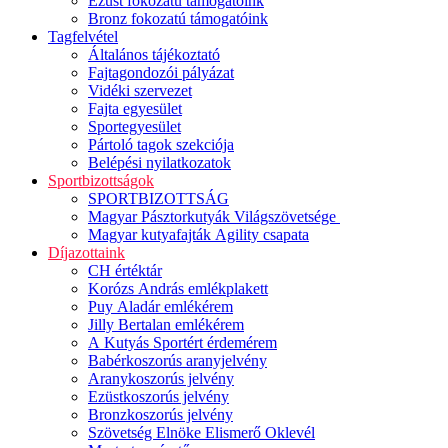
Ezüst fokozatú támogatóink
Bronz fokozatú támogatóink
Tagfelvétel
Általános tájékoztató
Fajtagondozói pályázat
Vidéki szervezet
Fajta egyesület
Sportegyesület
Pártoló tagok szekciója
Belépési nyilatkozatok
Sportbizottságok
SPORTBIZOTTSÁG
Magyar Pásztorkutyák Világszövetsége
Magyar kutyafajták Agility csapata
Díjazottaink
CH értéktár
Korózs András emlékplakett
Puy Aladár emlékérem
Jilly Bertalan emlékérem
A Kutyás Sportért érdemérem
Babérkoszorús aranyjelvény
Aranykoszorús jelvény
Ezüstkoszorús jelvény
Bronzkoszorús jelvény
Szövetség Elnöke Elismerő Oklevél