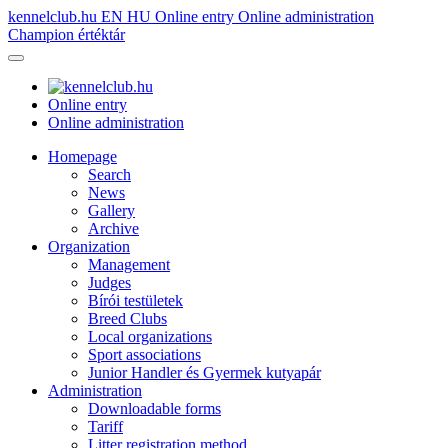
kennelclub.hu
EN
HU
Online entry
Online administration
Champion értéktár
Online entry
Online administration
Homepage
Search
News
Gallery
Archive
Organization
Management
Judges
Bírói testületek
Breed Clubs
Local organizations
Sport associations
Junior Handler és Gyermek kutyapár
Administration
Downloadable forms
Tariff
Litter registration method