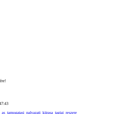
ére!
47:43
s_tamogatasi_palyazati_kiirasa_tagjai_reszere