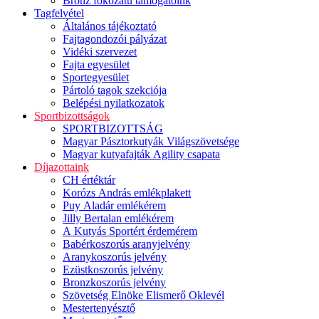
Bronz fokozatú támogatóink
Tagfelvétel
Általános tájékoztató
Fajtagondozói pályázat
Vidéki szervezet
Fajta egyesület
Sportegyesület
Pártoló tagok szekciója
Belépési nyilatkozatok
Sportbizottságok
SPORTBIZOTTSÁG
Magyar Pásztorkutyák Világszövetsége
Magyar kutyafajták Agility csapata
Díjazottaink
CH értéktár
Korózs András emlékplakett
Puy Aladár emlékérem
Jilly Bertalan emlékérem
A Kutyás Sportért érdemérem
Babérkoszorús aranyjelvény
Aranykoszorús jelvény
Ezüstkoszorús jelvény
Bronzkoszorús jelvény
Szövetség Elnöke Elismerő Oklevél
Mestertenyésztő