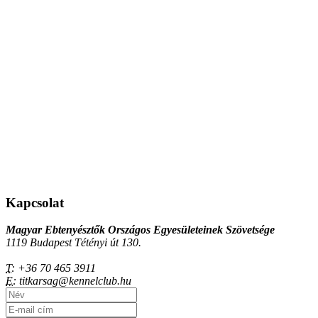
Kapcsolat
Magyar Ebtenyésztők Országos Egyesületeinek Szövetsége
1119 Budapest Tétényi út 130.
T:
+36 70 465 3911
E:
titkarsag@kennelclub.hu