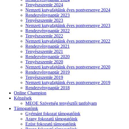
Tenyészszemle 2024
Nemzeti kutyafajtáink éves pontversenye 2024
Rendezvénynaptár 2023
Tenyészszemle 2023
Nemzeti kutyafajtáink éves pontversenye 2023
Rendezvénynaptár 2022
Tenyészszemle 2022
Nemzeti kutyafajtáink éves pontversenye 2022
Rendezvénynaptár 2021
Tenyészszemle 2021
Rendezvénynaptár 2020
Tenyészszemle 2020
Nemzeti kutyafajtáink éves pontversenye 2020
Rendezvénynaptár 2019
Tenyészszemle 2019
Nemzeti kutyafajtáink éves pontversenye 2019
Rendezvénynaptár 2018
Online Champion
Képzések
MEOE Szövetség tenyésztői tanfolyam
Támogatóink
Gyémánt fokozat támogatóink
Arany fokozatú támogatóink
Ezüst fokozatú támogatóink