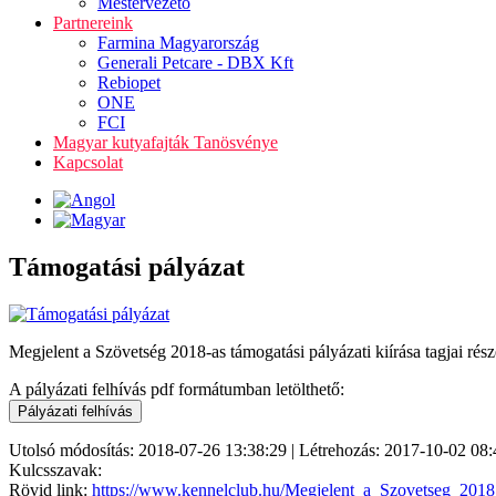
Mestervezető
Partnereink
Farmina Magyarország
Generali Petcare - DBX Kft
Rebiopet
ONE
FCI
Magyar kutyafajták Tanösvénye
Kapcsolat
Támogatási pályázat
Megjelent a Szövetség 2018-as támogatási pályázati kiírása tagjai rész
A pályázati felhívás pdf formátumban letölthető:
Utolsó módosítás: 2018-07-26 13:38:29 | Létrehozás: 2017-10-02 08:
Kulcsszavak:
Rövid link:
https://www.kennelclub.hu/Megjelent_a_Szovetseg_2018_a