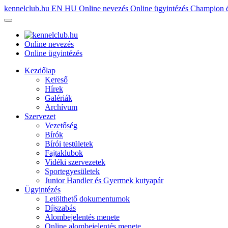
kennelclub.hu
EN
HU
Online nevezés
Online ügyintézés
Champion é
Online nevezés
Online ügyintézés
Kezdőlap
Kereső
Hírek
Galériák
Archívum
Szervezet
Vezetőség
Bírók
Bírói testületek
Fajtaklubok
Vidéki szervezetek
Sportegyesületek
Junior Handler és Gyermek kutyapár
Ügyintézés
Letölthető dokumentumok
Díjszabás
Alombejelentés menete
Online alombejelentés menete