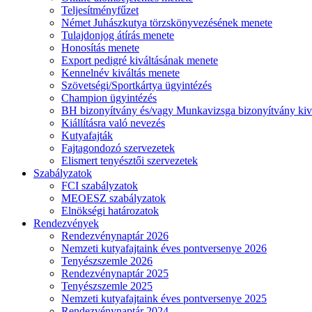
Teljesítményfűzet
Német Juhászkutya törzskönyvezésének menete
Tulajdonjog átírás menete
Honosítás menete
Export pedigré kiváltásának menete
Kennelnév kiváltás menete
Szövetségi/Sportkártya ügyintézés
Champion ügyintézés
BH bizonyítvány és/vagy Munkavizsga bizonyítvány kiv
Kiállításra való nevezés
Kutyafajták
Fajtagondozó szervezetek
Elismert tenyésztői szervezetek
Szabályzatok
FCI szabályzatok
MEOESZ szabályzatok
Elnökségi határozatok
Rendezvények
Rendezvénynaptár 2026
Nemzeti kutyafajtaink éves pontversenye 2026
Tenyészszemle 2026
Rendezvénynaptár 2025
Tenyészszemle 2025
Nemzeti kutyafajtaink éves pontversenye 2025
Rendezvénynaptár 2024