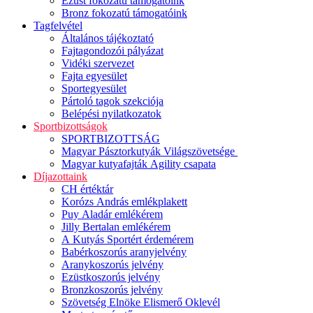
Ezüst fokozatú támogatóink
Bronz fokozatú támogatóink
Tagfelvétel
Általános tájékoztató
Fajtagondozói pályázat
Vidéki szervezet
Fajta egyesület
Sportegyesület
Pártoló tagok szekciója
Belépési nyilatkozatok
Sportbizottságok
SPORTBIZOTTSÁG
Magyar Pásztorkutyák Világszövetsége
Magyar kutyafajták Agility csapata
Díjazottaink
CH értéktár
Korózs András emlékplakett
Puy Aladár emlékérem
Jilly Bertalan emlékérem
A Kutyás Sportért érdemérem
Babérkoszorús aranyjelvény
Aranykoszorús jelvény
Ezüstkoszorús jelvény
Bronzkoszorús jelvény
Szövetség Elnöke Elismerő Oklevél