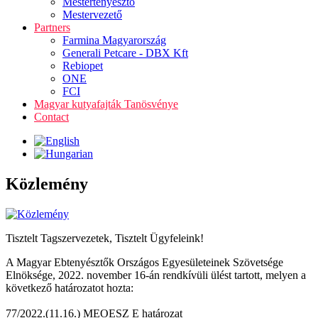
Mestertenyésztő
Mestervezető
Partners
Farmina Magyarország
Generali Petcare - DBX Kft
Rebiopet
ONE
FCI
Magyar kutyafajták Tanösvénye
Contact
Közlemény
Tisztelt Tagszervezetek, Tisztelt Ügyfeleink!
A Magyar Ebtenyésztők Országos Egyesületeinek Szövetsége
Elnöksége, 2022. november 16-án rendkívüli ülést tartott, melyen a
következő határozatot hozta:
77/2022.(11.16.) MEOESZ E határozat