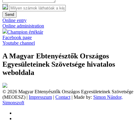
Send
Online entry
Online administration
Champion értéktár
Facebook page
Youtube channel
A Magyar Ebtenyésztők Országos
Egyesületeinek Szövetsége hivatalos
weboldala
© 2026 Magyar Ebtenyésztők Országos Egyesületeinek Szövetsége
(MEOESZ) |
Impresszum
|
Contact
| Made by:
Simon Nándor,
Simonszoft