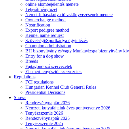
online alombejelentés menete
Teljesítményfüzet
Német Juhászkutya törzskönyvezésének menete
Ownerchange method
Nostrification
Export pedigree method
Kennel name request
Szövetségi/Sportkártya ügyintézés
Champion administration
BH bizonyítvány és/vagy Munkavizsga bizonyítvány kiv
Entry for a dog show
Breeds
Fajtagondozó szervezetek
Elismert tenyésztői szervezetek
Regulations
FCI regulations
Hungarian Kennel Club General Rules
Presidential Decisions
Shows
Rendezvénynaptár 2026
Nemzeti kutyafajtaink éves pontversenye 2026
Tenyészszemle 2026
Rendezvénynaptár 2025
Tenyészszemle 2025
Nemzeti kutyafajtaink éves pontversenye 2025