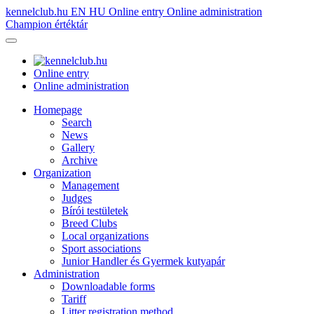
kennelclub.hu
EN
HU
Online entry
Online administration
Champion értéktár
Online entry
Online administration
Homepage
Search
News
Gallery
Archive
Organization
Management
Judges
Bírói testületek
Breed Clubs
Local organizations
Sport associations
Junior Handler és Gyermek kutyapár
Administration
Downloadable forms
Tariff
Litter registration method