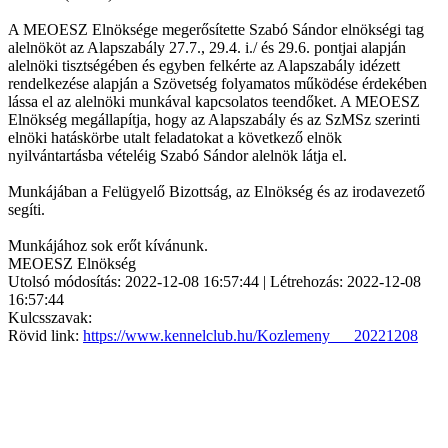
A MEOESZ Elnöksége megerősítette Szabó Sándor elnökségi tag
alelnököt az Alapszabály 27.7., 29.4. i./ és 29.6. pontjai alapján
alelnöki tisztségében és egyben felkérte az Alapszabály idézett
rendelkezése alapján a Szövetség folyamatos működése érdekében
lássa el az alelnöki munkával kapcsolatos teendőket. A MEOESZ
Elnökség megállapítja, hogy az Alapszabály és az SzMSz szerinti
elnöki hatáskörbe utalt feladatokat a következő elnök
nyilvántartásba vételéig Szabó Sándor alelnök látja el.
Munkájában a Felügyelő Bizottság, az Elnökség és az irodavezető
segíti.
Munkájához sok erőt kívánunk.
MEOESZ Elnökség
Utolsó módosítás: 2022-12-08 16:57:44 | Létrehozás: 2022-12-08
16:57:44
Kulcsszavak:
Rövid link:
https://www.kennelclub.hu/Kozlemeny___20221208