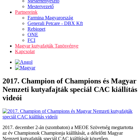
Mestertenyésztő
Mestervezető
Partnereink
Farmina Magyarország
Generali Petcare - DBX Kft
Rebiopet
ONE
FCI
Magyar kutyafajták Tanösvénye
Kapcsolat
2017. Champion of Champions és Magyar
Nemzeti kutyafajták speciál CAC kiállítás
videói
2017. december 2-án (szombaton) a MEOE Szövetség megtartotta
az év Championok Championja kiállítását, a délelőtti Magyar
Nemzeti kutyafajták speciál CAC kiállítását követően.