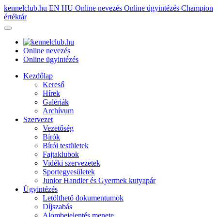
kennelclub.hu
EN
HU
Online nevezés
Online ügyintézés
Champion
értéktár
Online nevezés
Online ügyintézés
Kezdőlap
Kereső
Hírek
Galériák
Archívum
Szervezet
Vezetőség
Bírók
Bírói testületek
Fajtaklubok
Vidéki szervezetek
Sportegyesületek
Junior Handler és Gyermek kutyapár
Ügyintézés
Letölthető dokumentumok
Díjszabás
Alombejelentés menete