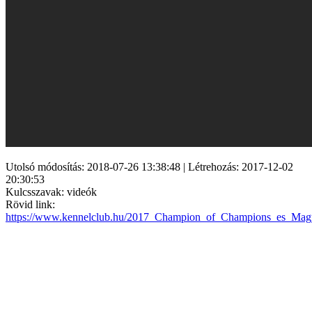
Utolsó módosítás: 2018-07-26 13:38:48 | Létrehozás: 2017-12-02
20:30:53
Kulcsszavak: videók
Rövid link:
https://www.kennelclub.hu/2017_Champion_of_Champions_es_Magya