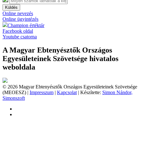
Küldés
Online nevezés
Online ügyintézés
Champion értéktár
Facebook oldal
Youtube csatorna
A Magyar Ebtenyésztők Országos
Egyesületeinek Szövetsége hivatalos
weboldala
© 2026 Magyar Ebtenyésztők Országos Egyesületeinek Szövetsége
(MEOESZ) |
Impresszum
|
Kapcsolat
| Készítette:
Simon Nándor,
Simonszoft