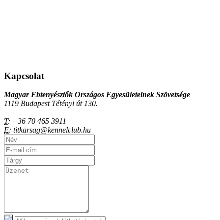
Kapcsolat
Magyar Ebtenyésztők Országos Egyesületeinek Szövetsége
1119 Budapest Tétényi út 130.
T:
+36 70 465 3911
E:
titkarsag@kennelclub.hu