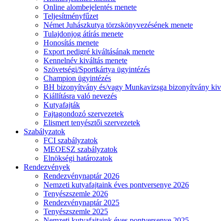
Online alombejelentés menete
Teljesítményfűzet
Német Juhászkutya törzskönyvezésének menete
Tulajdonjog átírás menete
Honosítás menete
Export pedigré kiváltásának menete
Kennelnév kiváltás menete
Szövetségi/Sportkártya ügyintézés
Champion ügyintézés
BH bizonyítvány és/vagy Munkavizsga bizonyítvány kiv
Kiállításra való nevezés
Kutyafajták
Fajtagondozó szervezetek
Elismert tenyésztői szervezetek
Szabályzatok
FCI szabályzatok
MEOESZ szabályzatok
Elnökségi határozatok
Rendezvények
Rendezvénynaptár 2026
Nemzeti kutyafajtaink éves pontversenye 2026
Tenyészszemle 2026
Rendezvénynaptár 2025
Tenyészszemle 2025
Nemzeti kutyafajtaink éves pontversenye 2025