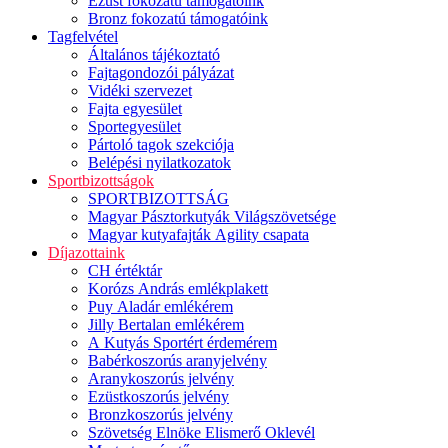
Ezüst fokozatú támogatóink
Bronz fokozatú támogatóink
Tagfelvétel
Általános tájékoztató
Fajtagondozói pályázat
Vidéki szervezet
Fajta egyesület
Sportegyesület
Pártoló tagok szekciója
Belépési nyilatkozatok
Sportbizottságok
SPORTBIZOTTSÁG
Magyar Pásztorkutyák Világszövetsége
Magyar kutyafajták Agility csapata
Díjazottaink
CH értéktár
Korózs András emlékplakett
Puy Aladár emlékérem
Jilly Bertalan emlékérem
A Kutyás Sportért érdemérem
Babérkoszorús aranyjelvény
Aranykoszorús jelvény
Ezüstkoszorús jelvény
Bronzkoszorús jelvény
Szövetség Elnöke Elismerő Oklevél