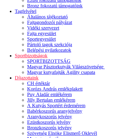
Ezüst fokozatú támogatóink
Bronz fokozatú támogatóink
Tagfelvétel
Általános tájékoztató
Fajtagondozói pályázat
Vidéki szervezet
Fajta egyesület
Sportegyesület
Pártoló tagok szekciója
Belépési nyilatkozatok
Sportbizottságok
SPORTBIZOTTSÁG
Magyar Pásztorkutyák Világszövetsége
Magyar kutyafajták Agility csapata
Díjazottaink
CH értéktár
Korózs András emlékplakett
Puy Aladár emlékérem
Jilly Bertalan emlékérem
A Kutyás Sportért érdemérem
Babérkoszorús aranyjelvény
Aranykoszorús jelvény
Ezüstkoszorús jelvény
Bronzkoszorús jelvény
Szövetség Elnöke Elismerő Oklevél