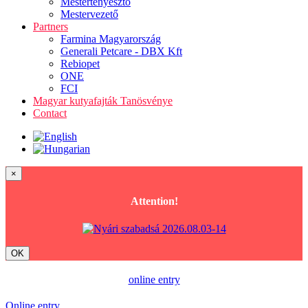
Mestertenyésztő
Mestervezető
Partners
Farmina Magyarország
Generali Petcare - DBX Kft
Rebiopet
ONE
FCI
Magyar kutyafajták Tanösvénye
Contact
×
Attention!
OK
online entry
Online entry