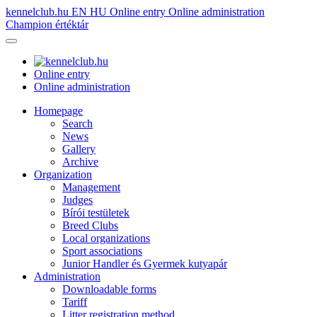
kennelclub.hu
EN
HU
Online entry
Online administration
Champion értéktár
Online entry
Online administration
Homepage
Search
News
Gallery
Archive
Organization
Management
Judges
Bírói testületek
Breed Clubs
Local organizations
Sport associations
Junior Handler és Gyermek kutyapár
Administration
Downloadable forms
Tariff
Litter registration method