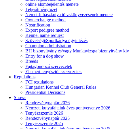
online alombejelentés menete
Teljesítményfüzet
Német Juhászkutya törzskönyvezésének menete
Ownerchange method
Nostrification
Export pedigree method
Kennel name request
Szövetségi/Sportkártya ügyintézés
Champion administration
BH bizonyítvány és/vagy Munkavizsga bizonyítvány kiv
Entry for a dog show
Breeds
Fajtagondozó szervezetek
Elismert tenyésztői szervezetek
Regulations
FCI regulations
Hungarian Kennel Club General Rules
Presidential Decisions
Shows
Rendezvénynaptár 2026
Nemzeti kutyafajtaink éves pontversenye 2026
Tenyészszemle 2026
Rendezvénynaptár 2025
Tenyészszemle 2025
Nemzeti kutyafajtaink éves pontversenye 2025