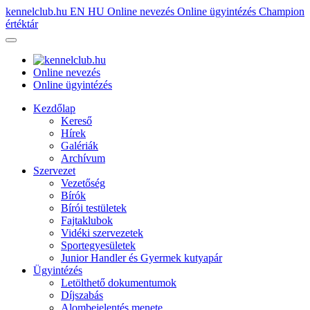
kennelclub.hu
EN
HU
Online nevezés
Online ügyintézés
Champion
értéktár
Online nevezés
Online ügyintézés
Kezdőlap
Kereső
Hírek
Galériák
Archívum
Szervezet
Vezetőség
Bírók
Bírói testületek
Fajtaklubok
Vidéki szervezetek
Sportegyesületek
Junior Handler és Gyermek kutyapár
Ügyintézés
Letölthető dokumentumok
Díjszabás
Alombejelentés menete