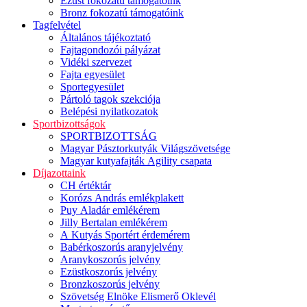
Ezüst fokozatú támogatóink
Bronz fokozatú támogatóink
Tagfelvétel
Általános tájékoztató
Fajtagondozói pályázat
Vidéki szervezet
Fajta egyesület
Sportegyesület
Pártoló tagok szekciója
Belépési nyilatkozatok
Sportbizottságok
SPORTBIZOTTSÁG
Magyar Pásztorkutyák Világszövetsége
Magyar kutyafajták Agility csapata
Díjazottaink
CH értéktár
Korózs András emlékplakett
Puy Aladár emlékérem
Jilly Bertalan emlékérem
A Kutyás Sportért érdemérem
Babérkoszorús aranyjelvény
Aranykoszorús jelvény
Ezüstkoszorús jelvény
Bronzkoszorús jelvény
Szövetség Elnöke Elismerő Oklevél