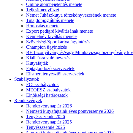
Online alombejelentés menete
Teljesítményfűzet
Német Juhászkutya törzskönyvezésének menete
Tulajdonjog átírás menete
Honosítás menete
Export pedigré kiváltásának menete
Kennelnév kiváltás menete
Szövetségi/Sportkártya ügyintézés
Champion ügyintézés
BH bizonyítvány és/vagy Munkavizsga bizonyítvány kiv
Kiállításra való nevezés
Kutyafajták
Fajtagondozó szervezetek
Elismert tenyésztői szervezetek
Szabályzatok
FCI szabályzatok
MEOESZ szabályzatok
Elnökségi határozatok
Rendezvények
Rendezvénynaptár 2026
Nemzeti kutyafajtaink éves pontversenye 2026
Tenyészszemle 2026
Rendezvénynaptár 2025
Tenyészszemle 2025
Nemzeti kutyafajtaink éves pontversenye 2025