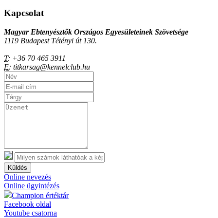
Kapcsolat
Magyar Ebtenyésztők Országos Egyesületeinek Szövetsége
1119 Budapest Tétényi út 130.
T:
+36 70 465 3911
E:
titkarsag@kennelclub.hu
Küldés
Online nevezés
Online ügyintézés
Champion értéktár
Facebook oldal
Youtube csatorna