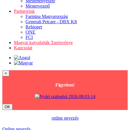
Mestertenyésztő
Mestervezető
Partnereink
Farmina Magyarország
Generali Petcare - DBX Kft
Rebiopet
ONE
FCI
Magyar kutyafajták Tanösvénye
Kapcsolat
×
Figyelem!
OK
online nevezés
Online nevezés