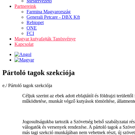
Mestervezető
Partnereink
Farmina Magyarország
Generali Petcare - DBX Kft
Rebiopet
ONE
FCI
Magyar kutyafajták Tanösvénye
Kapcsolat
Pártoló tagok szekciója
e./ Pártoló tagok szekciója
Céljuk szerint az ebek adott ebfajtától és földrajzi terület
működtetése, munkát végző kutyások tömörítése, állatment
Jogosultságukba tartozik a Szövetség belső szabályzatai ré
válogatók és versenyek rendezése. A pártoló tagok a Szöve
más tagi szekció munkájában nem vehetnek részt, új szövetsé