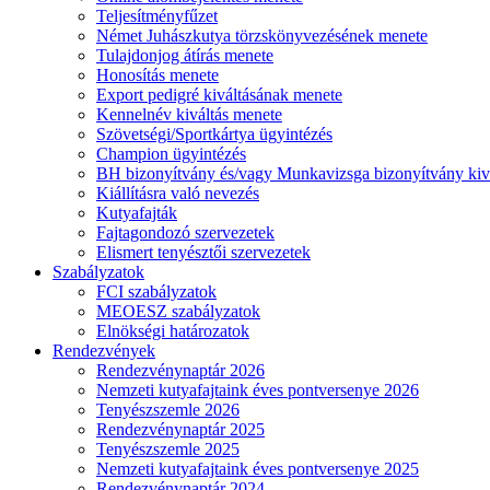
Teljesítményfűzet
Német Juhászkutya törzskönyvezésének menete
Tulajdonjog átírás menete
Honosítás menete
Export pedigré kiváltásának menete
Kennelnév kiváltás menete
Szövetségi/Sportkártya ügyintézés
Champion ügyintézés
BH bizonyítvány és/vagy Munkavizsga bizonyítvány kiv
Kiállításra való nevezés
Kutyafajták
Fajtagondozó szervezetek
Elismert tenyésztői szervezetek
Szabályzatok
FCI szabályzatok
MEOESZ szabályzatok
Elnökségi határozatok
Rendezvények
Rendezvénynaptár 2026
Nemzeti kutyafajtaink éves pontversenye 2026
Tenyészszemle 2026
Rendezvénynaptár 2025
Tenyészszemle 2025
Nemzeti kutyafajtaink éves pontversenye 2025
Rendezvénynaptár 2024