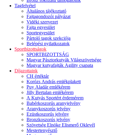
Bronz fokozatú támogatóink
Tagfelvétel
Általános tájékoztató
Fajtagondozói pályázat
Vidéki szervezet
Fajta egyesület
Sportegyesület
Pártoló tagok szekciója
Belépési nyilatkozatok
Sportbizottságok
SPORTBIZOTTSÁG
Magyar Pásztorkutyák Világszövetsége
Magyar kutyafajták Agility csapata
Díjazottaink
CH értéktár
Korózs András emlékplakett
Puy Aladár emlékérem
Jilly Bertalan emlékérem
A Kutyás Sportért érdemérem
Babérkoszorús aranyjelvény
Aranykoszorús jelvény
Ezüstkoszorús jelvény
Bronzkoszorús jelvény
Szövetség Elnöke Elismerő Oklevél
Mestertenyésztő