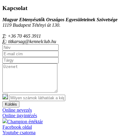
Kapcsolat
Magyar Ebtenyésztők Országos Egyesületeinek Szövetsége
1119 Budapest Tétényi út 130.
T:
+36 70 465 3911
E:
titkarsag@kennelclub.hu
Küldés
Online nevezés
Online ügyintézés
Champion értéktár
Facebook oldal
Youtube csatorna