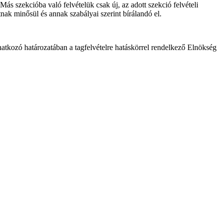
Más szekcióba való felvételük csak új, az adott szekció felvételi
atnak minősül és annak szabályai szerint bírálandó el.
vonatkozó határozatában a tagfelvételre hatáskörrel rendelkező Elnökség