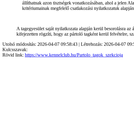
állíthatnak azon tisztségek vonatkozásában, ahol a jelen Ala
kritériumainak megfelelő csatlakozási nyilatkozatuk alapján 
A tagegyesület saját nyilatkozata alapján kerül besorolásra az 
kifejezetten rögzíti, hogy az pártoló tagként kerül felvételre, 
Utolsó módosítás: 2026-04-07 09:58:43 | Létrehozás: 2026-04-07 09:
Kulcsszavak:
Rövid link:
https://www.kennelclub.hu/Partolo_tagok_szekcioja