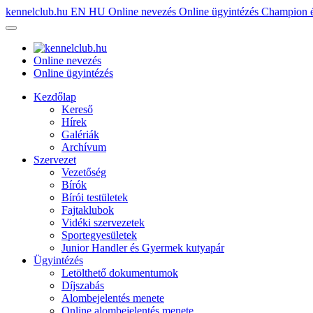
kennelclub.hu
EN
HU
Online nevezés
Online ügyintézés
Champion é
Online nevezés
Online ügyintézés
Kezdőlap
Kereső
Hírek
Galériák
Archívum
Szervezet
Vezetőség
Bírók
Bírói testületek
Fajtaklubok
Vidéki szervezetek
Sportegyesületek
Junior Handler és Gyermek kutyapár
Ügyintézés
Letölthető dokumentumok
Díjszabás
Alombejelentés menete
Online alombejelentés menete