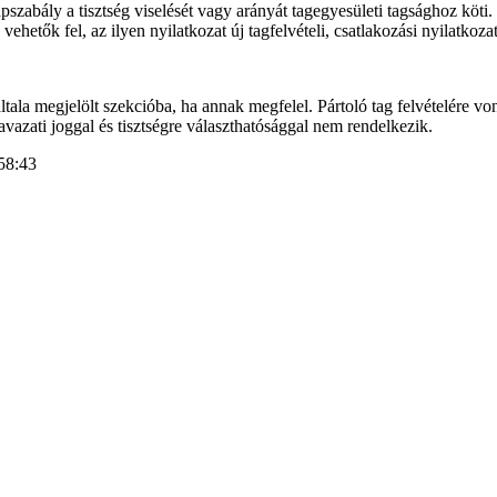
pszabály a tisztség viselését vagy arányát tagegyesületi tagsághoz köti. 
vehetők fel, az ilyen nyilatkozat új tagfelvételi, csatlakozási nyilatkoz
általa megjelölt szekcióba, ha annak megfelel. Pártoló tag felvételére 
szavazati joggal és tisztségre választhatósággal nem rendelkezik.
58:43