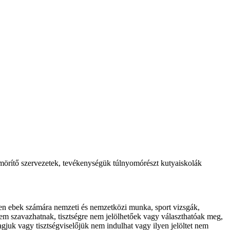
t tömörítő szervezetek, tevékenységük túlnyomórészt kutyaiskolák
ezően ebek számára nemzeti és nemzetközi munka, sport vizsgák,
em szavazhatnak, tisztségre nem jelölhetőek vagy választhatóak meg,
agjuk vagy tisztségviselőjük nem indulhat vagy ilyen jelöltet nem