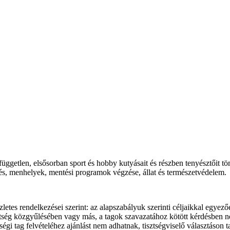
től független, elsősorban sport és hobby kutyásait és részben tenyésztői
és, menhelyek, mentési programok végzése, állat és természetvédelem.
szletes rendelkezései szerint: az alapszabályuk szerinti céljaikkal egy
tség közgyűlésében vagy más, a tagok szavazatához kötött kérdésben n
gi tag felvételéhez ajánlást nem adhatnak, tisztségviselő választáson t