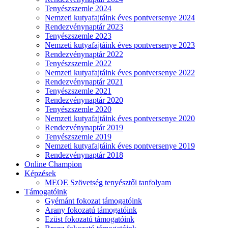
Tenyészszemle 2024
Nemzeti kutyafajtáink éves pontversenye 2024
Rendezvénynaptár 2023
Tenyészszemle 2023
Nemzeti kutyafajtáink éves pontversenye 2023
Rendezvénynaptár 2022
Tenyészszemle 2022
Nemzeti kutyafajtáink éves pontversenye 2022
Rendezvénynaptár 2021
Tenyészszemle 2021
Rendezvénynaptár 2020
Tenyészszemle 2020
Nemzeti kutyafajtáink éves pontversenye 2020
Rendezvénynaptár 2019
Tenyészszemle 2019
Nemzeti kutyafajtáink éves pontversenye 2019
Rendezvénynaptár 2018
Online Champion
Képzések
MEOE Szövetség tenyésztői tanfolyam
Támogatóink
Gyémánt fokozat támogatóink
Arany fokozatú támogatóink
Ezüst fokozatú támogatóink