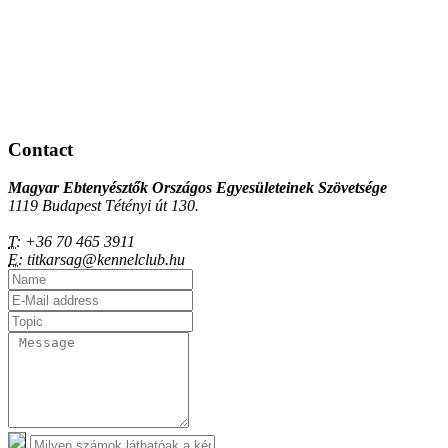
Contact
Magyar Ebtenyésztők Országos Egyesületeinek Szövetsége
1119 Budapest Tétényi út 130.
T:
+36 70 465 3911
E:
titkarsag@kennelclub.hu