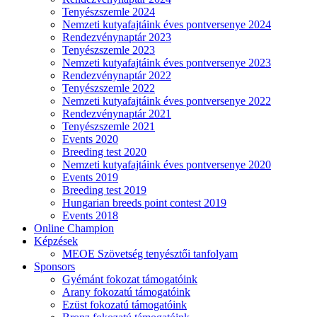
Tenyészszemle 2024
Nemzeti kutyafajtáink éves pontversenye 2024
Rendezvénynaptár 2023
Tenyészszemle 2023
Nemzeti kutyafajtáink éves pontversenye 2023
Rendezvénynaptár 2022
Tenyészszemle 2022
Nemzeti kutyafajtáink éves pontversenye 2022
Rendezvénynaptár 2021
Tenyészszemle 2021
Events 2020
Breeding test 2020
Nemzeti kutyafajtáink éves pontversenye 2020
Events 2019
Breeding test 2019
Hungarian breeds point contest 2019
Events 2018
Online Champion
Képzések
MEOE Szövetség tenyésztői tanfolyam
Sponsors
Gyémánt fokozat támogatóink
Arany fokozatú támogatóink
Ezüst fokozatú támogatóink