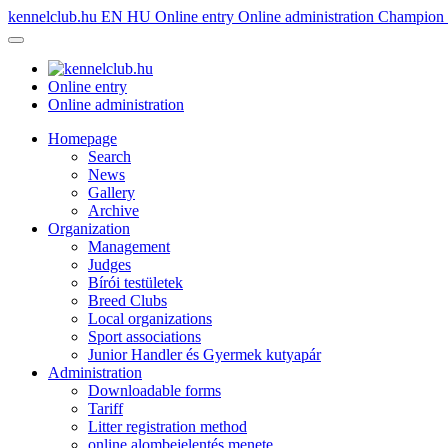
kennelclub.hu
EN
HU
Online entry
Online administration
Champion é
Online entry
Online administration
Homepage
Search
News
Gallery
Archive
Organization
Management
Judges
Bírói testületek
Breed Clubs
Local organizations
Sport associations
Junior Handler és Gyermek kutyapár
Administration
Downloadable forms
Tariff
Litter registration method
online alombejelentés menete