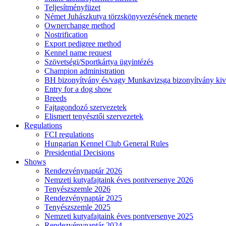
Teljesítményfüzet
Német Juhászkutya törzskönyvezésének menete
Ownerchange method
Nostrification
Export pedigree method
Kennel name request
Szövetségi/Sportkártya ügyintézés
Champion administration
BH bizonyítvány és/vagy Munkavizsga bizonyítvány kiv
Entry for a dog show
Breeds
Fajtagondozó szervezetek
Elismert tenyésztői szervezetek
Regulations
FCI regulations
Hungarian Kennel Club General Rules
Presidential Decisions
Shows
Rendezvénynaptár 2026
Nemzeti kutyafajtaink éves pontversenye 2026
Tenyészszemle 2026
Rendezvénynaptár 2025
Tenyészszemle 2025
Nemzeti kutyafajtaink éves pontversenye 2025
Rendezvénynaptár 2024