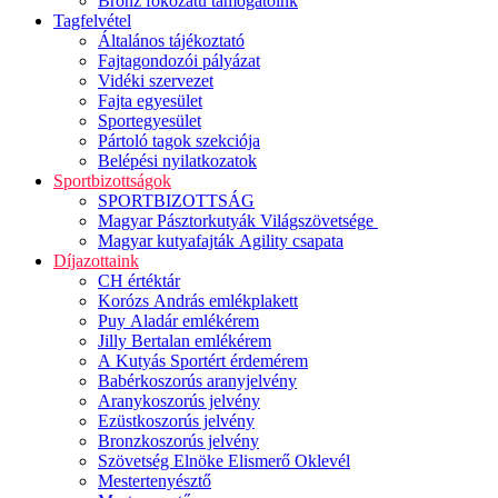
Bronz fokozatú támogatóink
Tagfelvétel
Általános tájékoztató
Fajtagondozói pályázat
Vidéki szervezet
Fajta egyesület
Sportegyesület
Pártoló tagok szekciója
Belépési nyilatkozatok
Sportbizottságok
SPORTBIZOTTSÁG
Magyar Pásztorkutyák Világszövetsége
Magyar kutyafajták Agility csapata
Díjazottaink
CH értéktár
Korózs András emlékplakett
Puy Aladár emlékérem
Jilly Bertalan emlékérem
A Kutyás Sportért érdemérem
Babérkoszorús aranyjelvény
Aranykoszorús jelvény
Ezüstkoszorús jelvény
Bronzkoszorús jelvény
Szövetség Elnöke Elismerő Oklevél
Mestertenyésztő