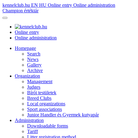
kennelclub.hu
EN
HU
Online entry
Online administration
Champion értéktár
Online entry
Online administration
Homepage
Search
News
Gallery
Archive
Organization
Management
Judges
Bírói testületek
Breed Clubs
Local organizations
Sport associations
Junior Handler és Gyermek kutyapár
Administration
Downloadable forms
Tariff
Litter registration method