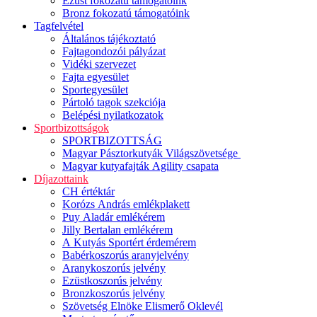
Ezüst fokozatú támogatóink
Bronz fokozatú támogatóink
Tagfelvétel
Általános tájékoztató
Fajtagondozói pályázat
Vidéki szervezet
Fajta egyesület
Sportegyesület
Pártoló tagok szekciója
Belépési nyilatkozatok
Sportbizottságok
SPORTBIZOTTSÁG
Magyar Pásztorkutyák Világszövetsége
Magyar kutyafajták Agility csapata
Díjazottaink
CH értéktár
Korózs András emlékplakett
Puy Aladár emlékérem
Jilly Bertalan emlékérem
A Kutyás Sportért érdemérem
Babérkoszorús aranyjelvény
Aranykoszorús jelvény
Ezüstkoszorús jelvény
Bronzkoszorús jelvény
Szövetség Elnöke Elismerő Oklevél