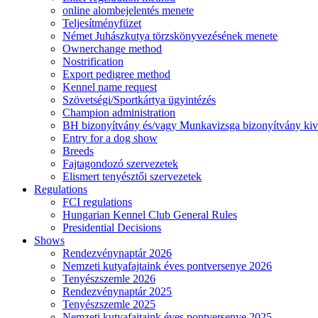
online alombejelentés menete
Teljesítményfüzet
Német Juhászkutya törzskönyvezésének menete
Ownerchange method
Nostrification
Export pedigree method
Kennel name request
Szövetségi/Sportkártya ügyintézés
Champion administration
BH bizonyítvány és/vagy Munkavizsga bizonyítvány kiv
Entry for a dog show
Breeds
Fajtagondozó szervezetek
Elismert tenyésztői szervezetek
Regulations
FCI regulations
Hungarian Kennel Club General Rules
Presidential Decisions
Shows
Rendezvénynaptár 2026
Nemzeti kutyafajtaink éves pontversenye 2026
Tenyészszemle 2026
Rendezvénynaptár 2025
Tenyészszemle 2025
Nemzeti kutyafajtaink éves pontversenye 2025