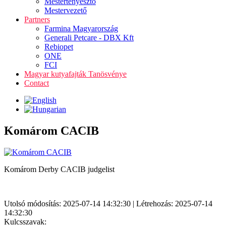
Mestertenyésztő
Mestervezető
Partners
Farmina Magyarország
Generali Petcare - DBX Kft
Rebiopet
ONE
FCI
Magyar kutyafajták Tanösvénye
Contact
Komárom CACIB
Komárom Derby CACIB judgelist
Utolsó módosítás: 2025-07-14 14:32:30 | Létrehozás: 2025-07-14
14:32:30
Kulcsszavak: