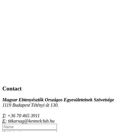
Contact
Magyar Ebtenyésztők Országos Egyesületeinek Szövetsége
1119 Budapest Tétényi út 130.
T:
+36 70 465 3911
E:
titkarsag@kennelclub.hu