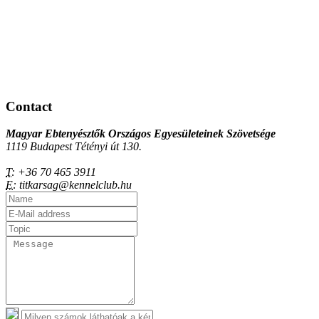
Contact
Magyar Ebtenyésztők Országos Egyesületeinek Szövetsége
1119 Budapest Tétényi út 130.
T:
+36 70 465 3911
E:
titkarsag@kennelclub.hu