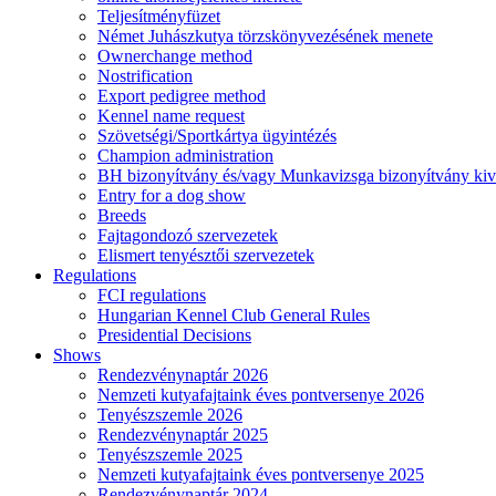
Teljesítményfüzet
Német Juhászkutya törzskönyvezésének menete
Ownerchange method
Nostrification
Export pedigree method
Kennel name request
Szövetségi/Sportkártya ügyintézés
Champion administration
BH bizonyítvány és/vagy Munkavizsga bizonyítvány kiv
Entry for a dog show
Breeds
Fajtagondozó szervezetek
Elismert tenyésztői szervezetek
Regulations
FCI regulations
Hungarian Kennel Club General Rules
Presidential Decisions
Shows
Rendezvénynaptár 2026
Nemzeti kutyafajtaink éves pontversenye 2026
Tenyészszemle 2026
Rendezvénynaptár 2025
Tenyészszemle 2025
Nemzeti kutyafajtaink éves pontversenye 2025
Rendezvénynaptár 2024