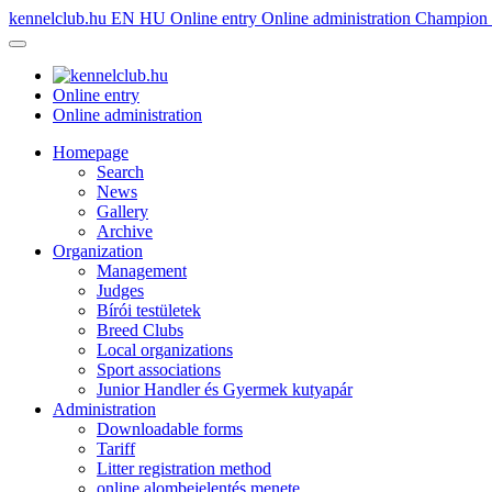
kennelclub.hu
EN
HU
Online entry
Online administration
Champion é
Online entry
Online administration
Homepage
Search
News
Gallery
Archive
Organization
Management
Judges
Bírói testületek
Breed Clubs
Local organizations
Sport associations
Junior Handler és Gyermek kutyapár
Administration
Downloadable forms
Tariff
Litter registration method
online alombejelentés menete