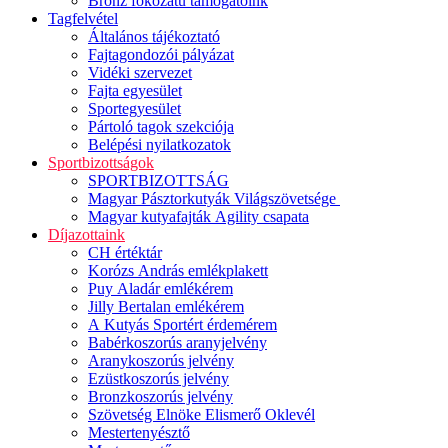
Bronz fokozatú támogatóink
Tagfelvétel
Általános tájékoztató
Fajtagondozói pályázat
Vidéki szervezet
Fajta egyesület
Sportegyesület
Pártoló tagok szekciója
Belépési nyilatkozatok
Sportbizottságok
SPORTBIZOTTSÁG
Magyar Pásztorkutyák Világszövetsége
Magyar kutyafajták Agility csapata
Díjazottaink
CH értéktár
Korózs András emlékplakett
Puy Aladár emlékérem
Jilly Bertalan emlékérem
A Kutyás Sportért érdemérem
Babérkoszorús aranyjelvény
Aranykoszorús jelvény
Ezüstkoszorús jelvény
Bronzkoszorús jelvény
Szövetség Elnöke Elismerő Oklevél
Mestertenyésztő