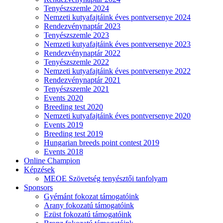
Tenyészszemle 2024
Nemzeti kutyafajtáink éves pontversenye 2024
Rendezvénynaptár 2023
Tenyészszemle 2023
Nemzeti kutyafajtáink éves pontversenye 2023
Rendezvénynaptár 2022
Tenyészszemle 2022
Nemzeti kutyafajtáink éves pontversenye 2022
Rendezvénynaptár 2021
Tenyészszemle 2021
Events 2020
Breeding test 2020
Nemzeti kutyafajtáink éves pontversenye 2020
Events 2019
Breeding test 2019
Hungarian breeds point contest 2019
Events 2018
Online Champion
Képzések
MEOE Szövetség tenyésztői tanfolyam
Sponsors
Gyémánt fokozat támogatóink
Arany fokozatú támogatóink
Ezüst fokozatú támogatóink