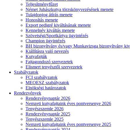
Teljesítményfűzet
Német Juhászkutya törzskönyvezésének menete
Tulajdonjog átírás menete
Honosítás menete
Export pedigré kiváltásának menete
Kennelnév kiváltás menete
Szövetségi/Sportkártya ügyintézés
Champion ügyintézés
BH bizonyítvány és/vagy Munkavizsga bizonyítvány kiv
Kiállításra való nevezés
Kutyafajták
Fajtagondozó szervezetek
Elismert tenyésztői szervezetek
Szabályzatok
FCI szabályzatok
MEOESZ szabályzatok
Elnökségi határozatok
Rendezvények
Rendezvénynaptár 2026
Nemzeti kutyafajtaink éves pontversenye 2026
Tenyészszemle 2026
Rendezvénynaptár 2025
Tenyészszemle 2025
Nemzeti kutyafajtaink éves pontversenye 2025
Rendezvénynaptár 2024