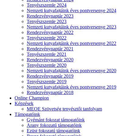
Tenyészszemle 2024
Nemzeti kutyafajtáink éves pontversenye 2024
Rendezvénynaptár 2023
Tenyészszemle 2023
Nemzeti kutyafajtáink éves pontversenye 2023
Rendezvénynaptár 2022
Tenyészszemle 2022
Nemzeti kutyafajtáink éves pontversenye 2022
Rendezvénynaptár 2021
Tenyészszemle 2021
Rendezvénynaptár 2020
Tenyészszemle 2020
Nemzeti kutyafajtáink éves pontversenye 2020
Rendezvénynaptár 2019
Tenyészszemle 2019
Nemzeti kutyafajtáink éves pontversenye 2019
Rendezvénynaptár 2018
Online Champion
Képzések
MEOE Szövetség tenyésztői tanfolyam
Támogatóink
Gyémánt fokozat támogatóink
Arany fokozatú támogatóink
Ezüst fokozatú támogatóink