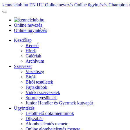
kennelclub.hu
EN
HU
Online nevezés
Online ügyintézés
Champion é
Online nevezés
Online ügyintézés
Kezdőlap
Kereső
Hírek
Galériák
Archívum
Szervezet
Vezetőség
Bírók
Bírói testületek
Fajtaklubok
Vidéki szervezetek
Sportegyesületek
Junior Handler és Gyermek kutyapár
Ügyintézés
Letölthető dokumentumok
Díjszabás
Alombejelentés menete
Online alombejelentés menete