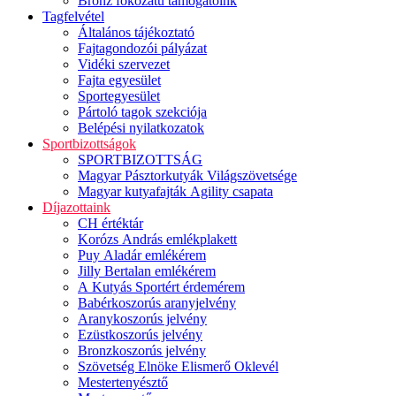
Bronz fokozatú támogatóink
Tagfelvétel
Általános tájékoztató
Fajtagondozói pályázat
Vidéki szervezet
Fajta egyesület
Sportegyesület
Pártoló tagok szekciója
Belépési nyilatkozatok
Sportbizottságok
SPORTBIZOTTSÁG
Magyar Pásztorkutyák Világszövetsége
Magyar kutyafajták Agility csapata
Díjazottaink
CH értéktár
Korózs András emlékplakett
Puy Aladár emlékérem
Jilly Bertalan emlékérem
A Kutyás Sportért érdemérem
Babérkoszorús aranyjelvény
Aranykoszorús jelvény
Ezüstkoszorús jelvény
Bronzkoszorús jelvény
Szövetség Elnöke Elismerő Oklevél
Mestertenyésztő