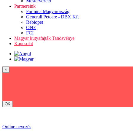
Mestervezető
Partnereink
Farmina Magyarország
Generali Petcare - DBX Kft
Rebiopet
ONE
FCI
Magyar kutyafajták Tanösvénye
Kapcsolat
×
OK
Online nevezés