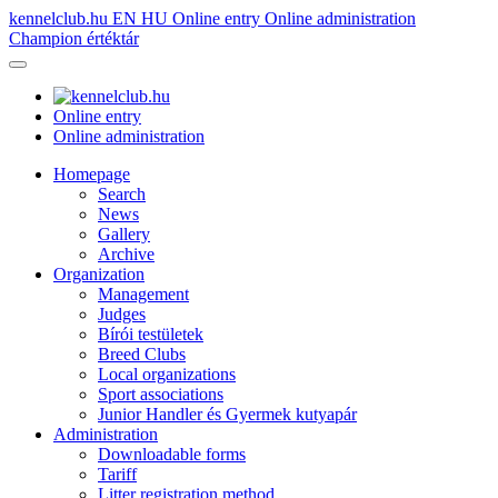
kennelclub.hu
EN
HU
Online entry
Online administration
Champion értéktár
Online entry
Online administration
Homepage
Search
News
Gallery
Archive
Organization
Management
Judges
Bírói testületek
Breed Clubs
Local organizations
Sport associations
Junior Handler és Gyermek kutyapár
Administration
Downloadable forms
Tariff
Litter registration method