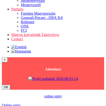
Mestertenyésztő
Mestervezető
Partners
Farmina Magyarország
Generali Petcare - DBX Kft
Rebiopet
ONE
FCI
Magyar kutyafajták Tanösvénye
Contact
×
Attention!
OK
online entry
Online entry