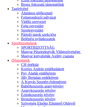
Ezüst fokozatú támogatóink
Bronz fokozatú támogatóink
Tagfelvétel
Általános tájékoztató
Fajtagondozói pályázat
Vidéki szervezet
Fajta egyesület
Sportegyesület
Pártoló tagok szekciója
Belépési nyilatkozatok
Sportbizottságok
SPORTBIZOTTSÁG
Magyar Pásztorkutyák Világszövetsége
Magyar kutyafajták Agility csapata
Díjazottaink
CH értéktár
Korózs András emlékplakett
Puy Aladár emlékérem
Jilly Bertalan emlékérem
A Kutyás Sportért érdemérem
Babérkoszorús aranyjelvény
Aranykoszorús jelvény
Ezüstkoszorús jelvény
Bronzkoszorús jelvény
Szövetség Elnöke Elismerő Oklevél