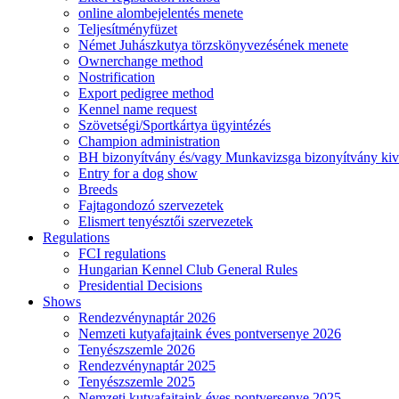
online alombejelentés menete
Teljesítményfüzet
Német Juhászkutya törzskönyvezésének menete
Ownerchange method
Nostrification
Export pedigree method
Kennel name request
Szövetségi/Sportkártya ügyintézés
Champion administration
BH bizonyítvány és/vagy Munkavizsga bizonyítvány kiv
Entry for a dog show
Breeds
Fajtagondozó szervezetek
Elismert tenyésztői szervezetek
Regulations
FCI regulations
Hungarian Kennel Club General Rules
Presidential Decisions
Shows
Rendezvénynaptár 2026
Nemzeti kutyafajtaink éves pontversenye 2026
Tenyészszemle 2026
Rendezvénynaptár 2025
Tenyészszemle 2025
Nemzeti kutyafajtaink éves pontversenye 2025