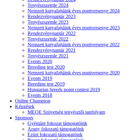
Tenyészszemle 2024
Nemzeti kutyafajtáink éves pontversenye 2024
Rendezvénynaptár 2023
Tenyészszemle 2023
Nemzeti kutyafajtáink éves pontversenye 2023
Rendezvénynaptár 2022
Tenyészszemle 2022
Nemzeti kutyafajtáink éves pontversenye 2022
Rendezvénynaptár 2021
Tenyészszemle 2021
Events 2020
Breeding test 2020
Nemzeti kutyafajtáink éves pontversenye 2020
Events 2019
Breeding test 2019
Hungarian breeds point contest 2019
Events 2018
Online Champion
Képzések
MEOE Szövetség tenyésztői tanfolyam
Sponsors
Gyémánt fokozat támogatóink
Arany fokozatú támogatóink
Ezüst fokozatú támogatóink