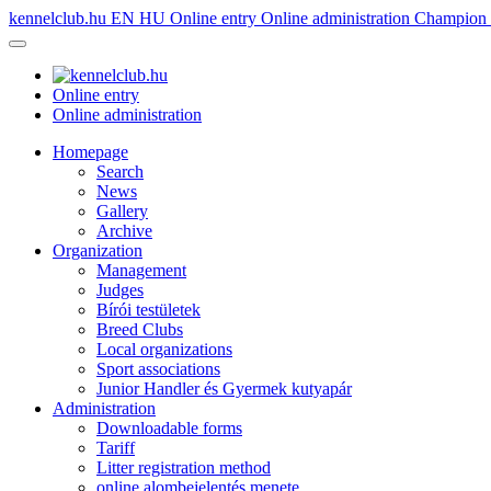
kennelclub.hu
EN
HU
Online entry
Online administration
Champion é
Online entry
Online administration
Homepage
Search
News
Gallery
Archive
Organization
Management
Judges
Bírói testületek
Breed Clubs
Local organizations
Sport associations
Junior Handler és Gyermek kutyapár
Administration
Downloadable forms
Tariff
Litter registration method
online alombejelentés menete