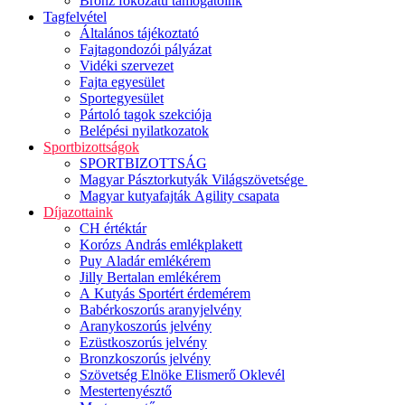
Bronz fokozatú támogatóink
Tagfelvétel
Általános tájékoztató
Fajtagondozói pályázat
Vidéki szervezet
Fajta egyesület
Sportegyesület
Pártoló tagok szekciója
Belépési nyilatkozatok
Sportbizottságok
SPORTBIZOTTSÁG
Magyar Pásztorkutyák Világszövetsége
Magyar kutyafajták Agility csapata
Díjazottaink
CH értéktár
Korózs András emlékplakett
Puy Aladár emlékérem
Jilly Bertalan emlékérem
A Kutyás Sportért érdemérem
Babérkoszorús aranyjelvény
Aranykoszorús jelvény
Ezüstkoszorús jelvény
Bronzkoszorús jelvény
Szövetség Elnöke Elismerő Oklevél
Mestertenyésztő