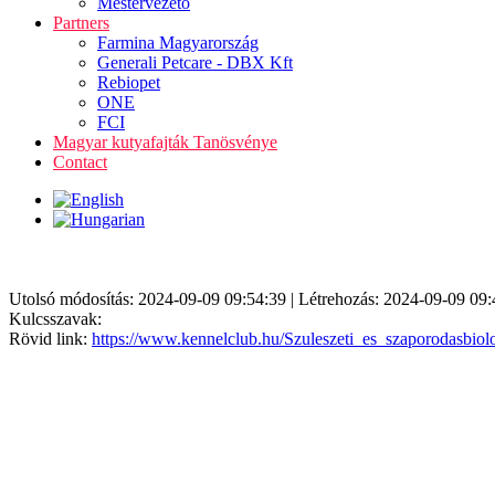
Mestervezető
Partners
Farmina Magyarország
Generali Petcare - DBX Kft
Rebiopet
ONE
FCI
Magyar kutyafajták Tanösvénye
Contact
Utolsó módosítás: 2024-09-09 09:54:39 | Létrehozás: 2024-09-09 09:
Kulcsszavak:
Rövid link:
https://www.kennelclub.hu/Szuleszeti_es_szaporodasbiol