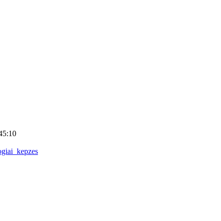
45:10
ogiai_kepzes