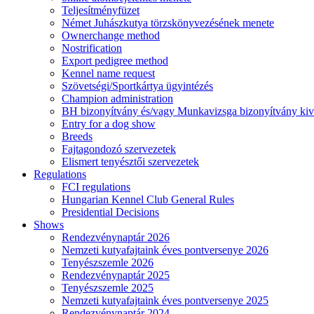
Teljesítményfüzet
Német Juhászkutya törzskönyvezésének menete
Ownerchange method
Nostrification
Export pedigree method
Kennel name request
Szövetségi/Sportkártya ügyintézés
Champion administration
BH bizonyítvány és/vagy Munkavizsga bizonyítvány kiv
Entry for a dog show
Breeds
Fajtagondozó szervezetek
Elismert tenyésztői szervezetek
Regulations
FCI regulations
Hungarian Kennel Club General Rules
Presidential Decisions
Shows
Rendezvénynaptár 2026
Nemzeti kutyafajtaink éves pontversenye 2026
Tenyészszemle 2026
Rendezvénynaptár 2025
Tenyészszemle 2025
Nemzeti kutyafajtaink éves pontversenye 2025
Rendezvénynaptár 2024