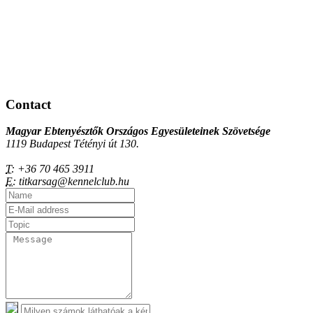
Contact
Magyar Ebtenyésztők Országos Egyesületeinek Szövetsége
1119 Budapest Tétényi út 130.
T:
+36 70 465 3911
E:
titkarsag@kennelclub.hu