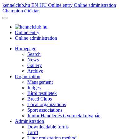
kennelclub.hu
EN
HU
Online entry
Online administration
Champion értéktár
Online entry
Online administration
Homepage
Search
News
Gallery
Archive
Organization
Management
Judges
Bírói testületek
Breed Clubs
Local organizations
Sport associations
Junior Handler és Gyermek kutyapár
Administration
Downloadable forms
Tariff
Litter registration method