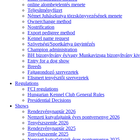
online alombejelentés menete
Teljesítményfüzet
Német Juhászkutya törzskönyvezésének menete
Ownerchange method
Nostrification
Export pedigree method
Kennel name request
Szövetségi/Sportkártya ügyintézés
Champion administration
BH bizonyítvány és/vagy Munkavizsga bizonyítvány kiv
Entry for a dog show
Breeds
Fajtagondozó szervezetek
Elismert tenyésztői szervezetek
Regulations
FCI regulations
Hungarian Kennel Club General Rules
Presidential Decisions
Shows
Rendezvénynaptár 2026
Nemzeti kutyafajtaink éves pontversenye 2026
Tenyészszemle 2026
Rendezvénynaptár 2025
Tenyészszemle 2025
Nemzeti kutyafajtaink éves pontversenye 2025