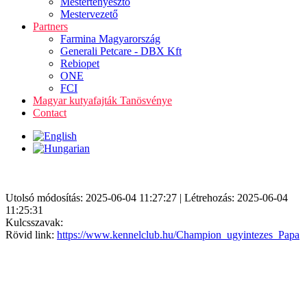
Mestertenyésztő
Mestervezető
Partners
Farmina Magyarország
Generali Petcare - DBX Kft
Rebiopet
ONE
FCI
Magyar kutyafajták Tanösvénye
Contact
Utolsó módosítás: 2025-06-04 11:27:27 | Létrehozás: 2025-06-04
11:25:31
Kulcsszavak:
Rövid link:
https://www.kennelclub.hu/Champion_ugyintezes_Papa