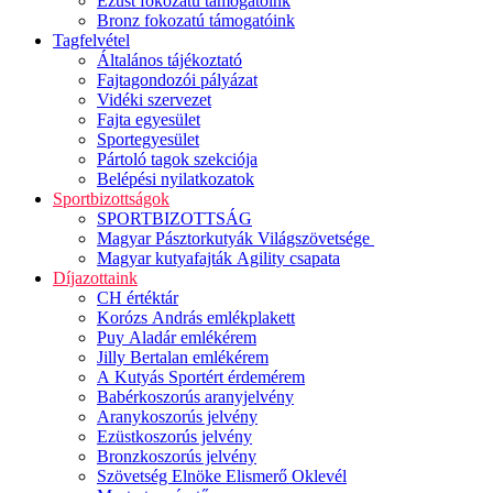
Ezüst fokozatú támogatóink
Bronz fokozatú támogatóink
Tagfelvétel
Általános tájékoztató
Fajtagondozói pályázat
Vidéki szervezet
Fajta egyesület
Sportegyesület
Pártoló tagok szekciója
Belépési nyilatkozatok
Sportbizottságok
SPORTBIZOTTSÁG
Magyar Pásztorkutyák Világszövetsége
Magyar kutyafajták Agility csapata
Díjazottaink
CH értéktár
Korózs András emlékplakett
Puy Aladár emlékérem
Jilly Bertalan emlékérem
A Kutyás Sportért érdemérem
Babérkoszorús aranyjelvény
Aranykoszorús jelvény
Ezüstkoszorús jelvény
Bronzkoszorús jelvény
Szövetség Elnöke Elismerő Oklevél