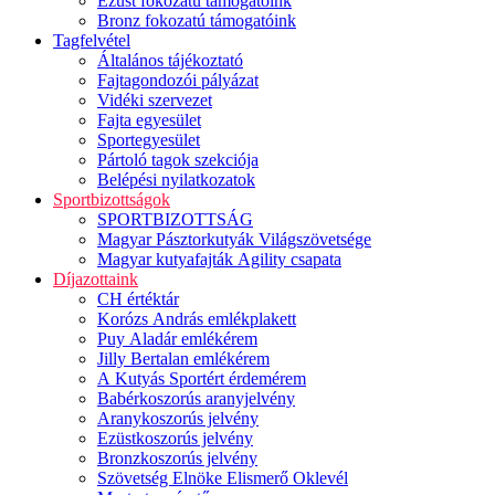
Ezüst fokozatú támogatóink
Bronz fokozatú támogatóink
Tagfelvétel
Általános tájékoztató
Fajtagondozói pályázat
Vidéki szervezet
Fajta egyesület
Sportegyesület
Pártoló tagok szekciója
Belépési nyilatkozatok
Sportbizottságok
SPORTBIZOTTSÁG
Magyar Pásztorkutyák Világszövetsége
Magyar kutyafajták Agility csapata
Díjazottaink
CH értéktár
Korózs András emlékplakett
Puy Aladár emlékérem
Jilly Bertalan emlékérem
A Kutyás Sportért érdemérem
Babérkoszorús aranyjelvény
Aranykoszorús jelvény
Ezüstkoszorús jelvény
Bronzkoszorús jelvény
Szövetség Elnöke Elismerő Oklevél