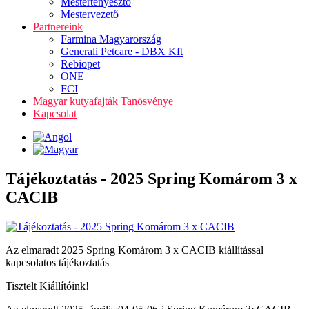
Mestertenyésztő
Mestervezető
Partnereink
Farmina Magyarország
Generali Petcare - DBX Kft
Rebiopet
ONE
FCI
Magyar kutyafajták Tanösvénye
Kapcsolat
Tájékoztatás - 2025 Spring Komárom 3 x
CACIB
Az elmaradt 2025 Spring Komárom 3 x CACIB kiállítással
kapcsolatos tájékoztatás
Tisztelt Kiállítóink!