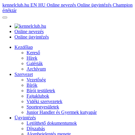
kennelclub.hu
EN
HU
Online nevezés
Online ügyintézés
Champion
értéktár
Online nevezés
Online ügyintézés
Kezdőlap
Kereső
Hírek
Galériák
Archívum
Szervezet
Vezetőség
Bírók
Bírói testületek
Fajtaklubok
Vidéki szervezetek
Sportegyesületek
Junior Handler és Gyermek kutyapár
Ügyintézés
Letölthető dokumentumok
Díjszabás
Alombejelentés menete