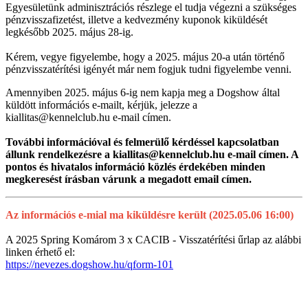
Egyesületünk adminisztrációs részlege el tudja végezni a szükséges
pénzvisszafizetést, illetve a kedvezmény kuponok kiküldését
legkésőbb 2025. május 28-ig.
Kérem, vegye figyelembe, hogy a 2025. május 20-a után történő
pénzvisszatérítési igényét már nem fogjuk tudni figyelembe venni.
Amennyiben 2025. május 6-ig nem kapja meg a Dogshow által
küldött információs e-mailt, kérjük, jelezze a
kiallitas@kennelclub.hu e-mail címen.
További információval és felmerülő kérdéssel kapcsolatban
állunk rendelkezésre a kiallitas@kennelclub.hu e-mail címen. A
pontos és hivatalos információ közlés érdekében minden
megkeresést írásban várunk a megadott email címen.
Az információs e-mial ma kiküldésre került (2025.05.06 16:00)
A 2025 Spring Komárom 3 x CACIB - Visszatérítési űrlap az alábbi
linken érhető el:
https://nevezes.dogshow.hu/qform-101