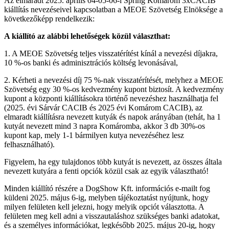
Az elmaradt 2025. április 04-05-06-i Spring Komárom 3xCACIB
kiállítás nevezéseivel kapcsolatban a MEOE Szövetség Elnöksége a
következőképp rendelkezik:
A kiállító az alábbi lehetőségek közül választhat:
1. A MEOE Szövetség teljes visszatérítést kínál a nevezési díjakra,
10 %-os banki és adminisztrációs költség levonásával,
2. Kérheti a nevezési díj 75 %-nak visszatérítését, melyhez a MEOE
Szövetség egy 30 %-os kedvezmény kupont biztosít. A kedvezmény
kupont a központi kiállításokra történő nevezéshez használhatja fel
(2025. évi Sárvár CACIB és 2025 évi Komárom CACIB), az
elmaradt kiállításra nevezett kutyák és napok arányában (tehát, ha 1
kutyát nevezett mind 3 napra Komáromba, akkor 3 db 30%-os
kupont kap, mely 1-1 bármilyen kutya nevezéséhez lesz
felhasználható).
Figyelem, ha egy tulajdonos több kutyát is nevezett, az összes általa
nevezett kutyára a fenti opciók közül csak az egyik választható!
Minden kiállító részére a DogShow Kft. információs e-mailt fog
küldeni 2025. május 6-ig, melyben tájékoztatást nyújtunk, hogy
milyen felületen kell jelezni, hogy melyik opciót választotta. A
felületen meg kell adni a visszautaláshoz szükséges banki adatokat,
és a személyes információkat, legkésőbb 2025. május 20-ig, hogy