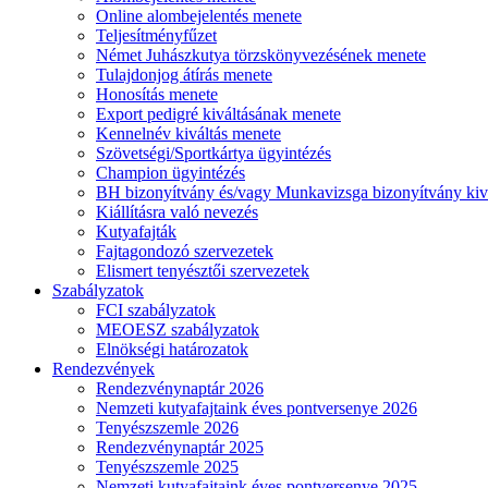
Online alombejelentés menete
Teljesítményfűzet
Német Juhászkutya törzskönyvezésének menete
Tulajdonjog átírás menete
Honosítás menete
Export pedigré kiváltásának menete
Kennelnév kiváltás menete
Szövetségi/Sportkártya ügyintézés
Champion ügyintézés
BH bizonyítvány és/vagy Munkavizsga bizonyítvány kiv
Kiállításra való nevezés
Kutyafajták
Fajtagondozó szervezetek
Elismert tenyésztői szervezetek
Szabályzatok
FCI szabályzatok
MEOESZ szabályzatok
Elnökségi határozatok
Rendezvények
Rendezvénynaptár 2026
Nemzeti kutyafajtaink éves pontversenye 2026
Tenyészszemle 2026
Rendezvénynaptár 2025
Tenyészszemle 2025
Nemzeti kutyafajtaink éves pontversenye 2025