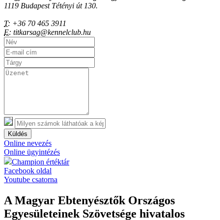
1119 Budapest Tétényi út 130.
T:
+36 70 465 3911
E:
titkarsag@kennelclub.hu
Küldés
Online nevezés
Online ügyintézés
Champion értéktár
Facebook oldal
Youtube csatorna
A Magyar Ebtenyésztők Országos
Egyesületeinek Szövetsége hivatalos