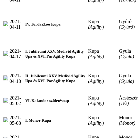
2021-
Kupa
Gyúró
IV. TordasZoo Kupa
04-11
(Agility)
(Gyúró)
2021-
Kupa
Gyula
I. Jubileumi XXV. Medivid Agility
04-17
(Agility)
(Gyula)
Upa és XVI. ParAgility Kupa
2021-
Kupa
Gyula
II. Jubileumi XXV. Medivid Agility
04-18
(Agility)
(Gyula)
Upa és XVI. ParAgility Kupa
2021-
Kupa
Ácsteszér
VI. Kalandor születésnap
05-02
(Agility)
(Tés)
2021-
Kupa
Monor
I. Monor Kupa
05-08
(Agility)
(Monor)
2021-
Kupa
Monor