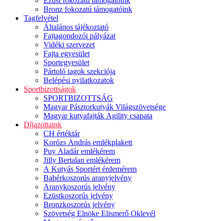
Ezüst fokozatú támogatóink
Bronz fokozatú támogatóink
Tagfelvétel
Általános tájékoztató
Fajtagondozói pályázat
Vidéki szervezet
Fajta egyesület
Sportegyesület
Pártoló tagok szekciója
Belépési nyilatkozatok
Sportbizottságok
SPORTBIZOTTSÁG
Magyar Pásztorkutyák Világszövetsége
Magyar kutyafajták Agility csapata
Díjazottaink
CH értéktár
Korózs András emlékplakett
Puy Aladár emlékérem
Jilly Bertalan emlékérem
A Kutyás Sportért érdemérem
Babérkoszorús aranyjelvény
Aranykoszorús jelvény
Ezüstkoszorús jelvény
Bronzkoszorús jelvény
Szövetség Elnöke Elismerő Oklevél