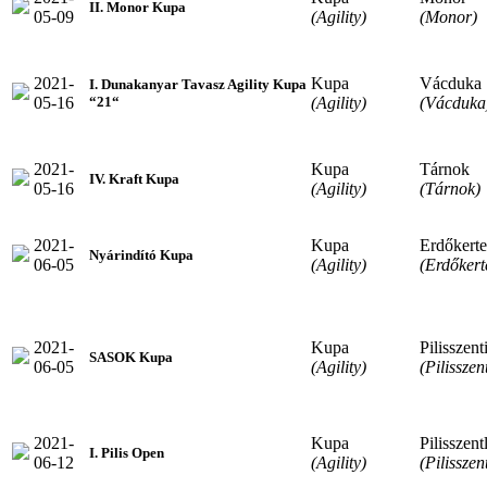
II. Monor Kupa
05-09
(Agility)
(Monor)
2021-
Kupa
Vácduka
I. Dunakanyar Tavasz Agility Kupa
05-16
(Agility)
(Vácduka
“21“
2021-
Kupa
Tárnok
IV. Kraft Kupa
05-16
(Agility)
(Tárnok)
2021-
Kupa
Erdőkerte
Nyárindító Kupa
06-05
(Agility)
(Erdőkert
2021-
Kupa
Pilisszent
SASOK Kupa
06-05
(Agility)
(Pilisszen
2021-
Kupa
Pilisszent
I. Pilis Open
06-12
(Agility)
(Pilisszen