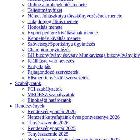
Online alombejelentés menete
Teljesítményfűzet
Német Juhászkutya törzskönyvezésének menete
Tulajdonjog átírás menete
Honosítás menete
Export pedigré kiváltásának menete
Kennelnév kiváltás menete
Szövetségi/Sportkártya ügyintézés
Champion ügyintézés
BH bizonyítvány és/vagy Munkavizsga bizonyítvány kiv
Kiállításra való nevezés
Kutyafajták
Fajtagondozó szervezetek
Elismert tenyésztői szervezetek
Szabályzatok
FCI szabályzatok
MEOESZ szabályzatok
Elnökségi határozatok
Rendezvények
Rendezvénynaptár 2026
Nemzeti kutyafajtaink éves pontversenye 2026
Tenyészszemle 2026
Rendezvénynaptár 2025
Tenyészszemle 2025
Nemzeti kutyafajtaink éves pontversenye 2025