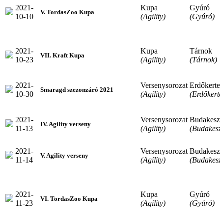
2021-
Kupa
Gyúró
V. TordasZoo Kupa
10-10
(Agility)
(Gyúró)
2021-
Kupa
Tárnok
VII. Kraft Kupa
10-23
(Agility)
(Tárnok)
2021-
Versenysorozat
Erdőkerte
Smaragd szezonzáró 2021
10-30
(Agility)
(Erdőkert
2021-
Versenysorozat
Budakesz
IV. Agility verseny
11-13
(Agility)
(Budakesz
2021-
Versenysorozat
Budakesz
V. Agility verseny
11-14
(Agility)
(Budakesz
2021-
Kupa
Gyúró
VI. TordasZoo Kupa
11-23
(Agility)
(Gyúró)