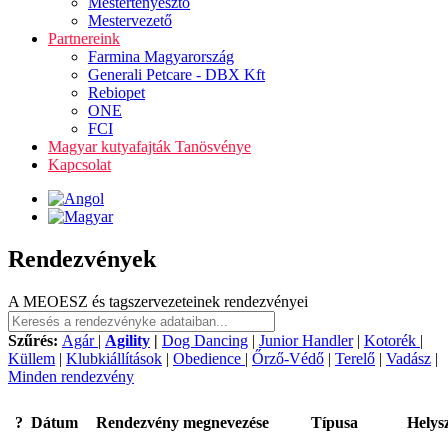
Mestertenyésztő
Mestervezető
Partnereink
Farmina Magyarország
Generali Petcare - DBX Kft
Rebiopet
ONE
FCI
Magyar kutyafajták Tanösvénye
Kapcsolat
Rendezvények
A MEOESZ és tagszervezeteinek rendezvényei
Szűrés:
Agár
|
Agility
|
Dog Dancing
|
Junior Handler
|
Kotorék
|
Küllem
|
Klubkiállítások
|
Obedience
|
Őrző-Védő
|
Terelő
|
Vadász
|
Minden rendezvény
?
Dátum
Rendezvény megnevezése
Típusa
Helys