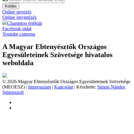
Küldés
Online nevezés
Online ügyintézés
Champion értéktár
Facebook oldal
Youtube csatorna
A Magyar Ebtenyésztők Országos
Egyesületeinek Szövetsége hivatalos
weboldala
© 2026 Magyar Ebtenyésztők Országos Egyesületeinek Szövetsége
(MEOESZ) |
Impresszum
|
Kapcsolat
| Készítette:
Simon Nándor,
Simonszoft