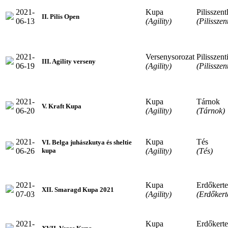
2021-
Kupa
Pilisszent
II. Pilis Open
06-13
(Agility)
(Pilisszen
2021-
Versenysorozat
Pilisszent
III. Agility verseny
06-19
(Agility)
(Pilisszen
2021-
Kupa
Tárnok
V. Kraft Kupa
06-20
(Agility)
(Tárnok)
2021-
Kupa
Tés
VI. Belga juhászkutya és sheltie
06-26
(Agility)
(Tés)
kupa
2021-
Kupa
Erdőkerte
XII. Smaragd Kupa 2021
07-03
(Agility)
(Erdőkert
2021-
Kupa
Erdőkerte