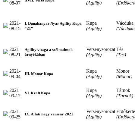
XVII. Veres Kupa
08-07
(Agility)
(Erdőkert
2021-
Kupa
Vácduka
I. Dunakanyar Nyár Agility Kupa
08-15
(Agility)
(Vácduka
“21“
2021-
Versenysorozat
Tés
Agility vizsga a szélmalmok
08-21
(Agility)
(Tés)
árnyékában
2021-
Kupa
Monor
III. Monor Kupa
09-04
(Agility)
(Monor)
2021-
Kupa
Tárnok
VI. Kraft Kupa
09-12
(Agility)
(Tárnok)
2021-
Versenysorozat
Erdőkerte
IX. Állati nagy verseny 2021
09-25
(Agility)
(Erdőkert