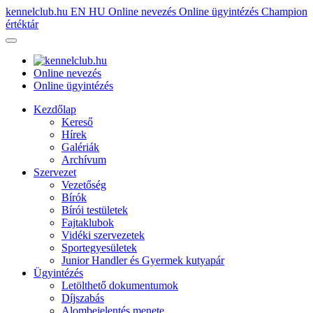
kennelclub.hu
EN
HU
Online nevezés
Online ügyintézés
Champion
értéktár
Online nevezés
Online ügyintézés
Kezdőlap
Kereső
Hírek
Galériák
Archívum
Szervezet
Vezetőség
Bírók
Bírói testületek
Fajtaklubok
Vidéki szervezetek
Sportegyesületek
Junior Handler és Gyermek kutyapár
Ügyintézés
Letölthető dokumentumok
Díjszabás
Alombejelentés menete