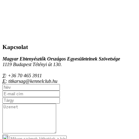
Kapcsolat
Magyar Ebtenyésztők Országos Egyesületeinek Szövetsége
1119 Budapest Tétényi út 130.
T:
+36 70 465 3911
E:
titkarsag@kennelclub.hu