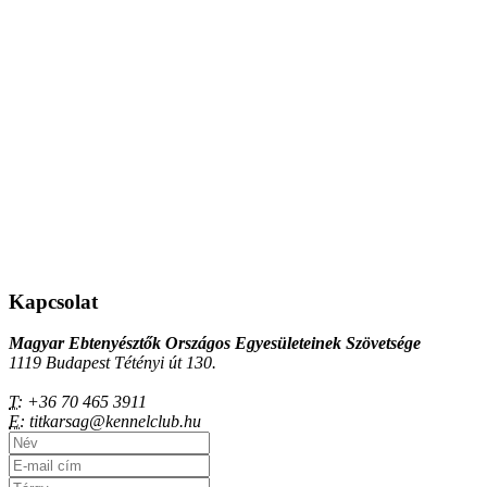
Kapcsolat
Magyar Ebtenyésztők Országos Egyesületeinek Szövetsége
1119 Budapest Tétényi út 130.
T:
+36 70 465 3911
E:
titkarsag@kennelclub.hu