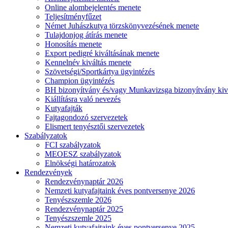
Online alombejelentés menete
Teljesítményfűzet
Német Juhászkutya törzskönyvezésének menete
Tulajdonjog átírás menete
Honosítás menete
Export pedigré kiváltásának menete
Kennelnév kiváltás menete
Szövetségi/Sportkártya ügyintézés
Champion ügyintézés
BH bizonyítvány és/vagy Munkavizsga bizonyítvány kiv
Kiállításra való nevezés
Kutyafajták
Fajtagondozó szervezetek
Elismert tenyésztői szervezetek
Szabályzatok
FCI szabályzatok
MEOESZ szabályzatok
Elnökségi határozatok
Rendezvények
Rendezvénynaptár 2026
Nemzeti kutyafajtaink éves pontversenye 2026
Tenyészszemle 2026
Rendezvénynaptár 2025
Tenyészszemle 2025
Nemzeti kutyafajtaink éves pontversenye 2025