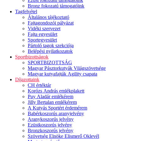
Ezüst fokozatú támogatóink
Bronz fokozatú támogatóink
Tagfelvétel
Általános tájékoztató
Fajtagondozói pályázat
Vidéki szervezet
Fajta egyesület
Sportegyesület
Pártoló tagok szekciója
Belépési nyilatkozatok
Sportbizottságok
SPORTBIZOTTSÁG
Magyar Pásztorkutyák Világszövetsége
Magyar kutyafajták Agility csapata
Díjazottaink
CH értéktár
Korózs András emlékplakett
Puy Aladár emlékérem
Jilly Bertalan emlékérem
A Kutyás Sportért érdemérem
Babérkoszorús aranyjelvény
Aranykoszorús jelvény
Ezüstkoszorús jelvény
Bronzkoszorús jelvény
Szövetség Elnöke Elismerő Oklevél