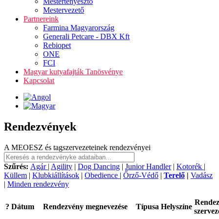
Mestertenyésztő
Mestervezető
Partnereink
Farmina Magyarország
Generali Petcare - DBX Kft
Rebiopet
ONE
FCI
Magyar kutyafajták Tanösvénye
Kapcsolat
Rendezvények
A MEOESZ és tagszervezeteinek rendezvényei
Szűrés:
Agár
|
Agility
|
Dog Dancing
|
Junior Handler
|
Kotorék
|
Küllem
|
Klubkiállítások
|
Obedience
|
Őrző-Védő
|
Terelő
|
Vadász
|
Minden rendezvény
Rende
?
Dátum
Rendezvény megnevezése
Típusa
Helyszíne
szervez