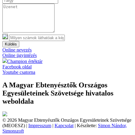
Küldés
Online nevezés
Online ügyintézés
Champion értéktár
Facebook oldal
Youtube csatorna
A Magyar Ebtenyésztők Országos
Egyesületeinek Szövetsége hivatalos
weboldala
© 2026 Magyar Ebtenyésztők Országos Egyesületeinek Szövetsége
(MEOESZ) |
Impresszum
|
Kapcsolat
| Készítette:
Simon Nándor,
Simonszoft