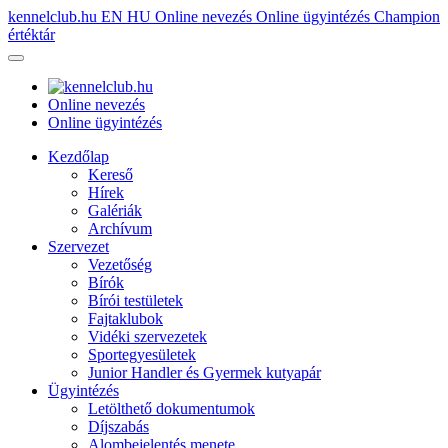
kennelclub.hu
EN
HU
Online nevezés
Online ügyintézés
Champion
értéktár
Online nevezés
Online ügyintézés
Kezdőlap
Kereső
Hírek
Galériák
Archívum
Szervezet
Vezetőség
Bírók
Bírói testületek
Fajtaklubok
Vidéki szervezetek
Sportegyesületek
Junior Handler és Gyermek kutyapár
Ügyintézés
Letölthető dokumentumok
Díjszabás
Alombejelentés menete