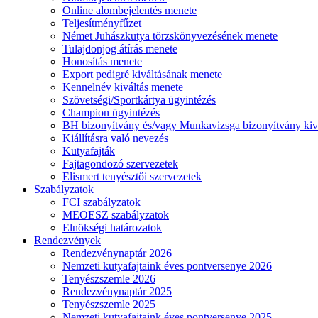
Online alombejelentés menete
Teljesítményfűzet
Német Juhászkutya törzskönyvezésének menete
Tulajdonjog átírás menete
Honosítás menete
Export pedigré kiváltásának menete
Kennelnév kiváltás menete
Szövetségi/Sportkártya ügyintézés
Champion ügyintézés
BH bizonyítvány és/vagy Munkavizsga bizonyítvány kiv
Kiállításra való nevezés
Kutyafajták
Fajtagondozó szervezetek
Elismert tenyésztői szervezetek
Szabályzatok
FCI szabályzatok
MEOESZ szabályzatok
Elnökségi határozatok
Rendezvények
Rendezvénynaptár 2026
Nemzeti kutyafajtaink éves pontversenye 2026
Tenyészszemle 2026
Rendezvénynaptár 2025
Tenyészszemle 2025
Nemzeti kutyafajtaink éves pontversenye 2025