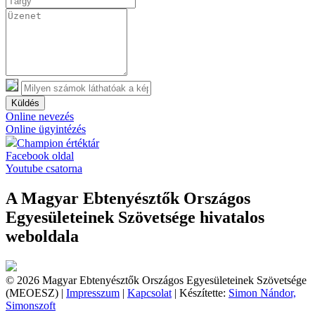
Küldés
Online nevezés
Online ügyintézés
Champion értéktár
Facebook oldal
Youtube csatorna
A Magyar Ebtenyésztők Országos
Egyesületeinek Szövetsége hivatalos
weboldala
© 2026 Magyar Ebtenyésztők Országos Egyesületeinek Szövetsége
(MEOESZ) |
Impresszum
|
Kapcsolat
| Készítette:
Simon Nándor,
Simonszoft