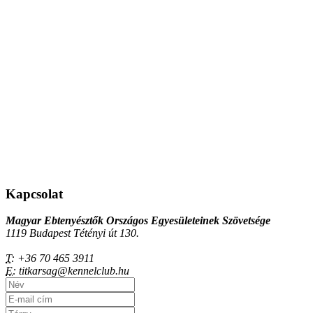
Kapcsolat
Magyar Ebtenyésztők Országos Egyesületeinek Szövetsége
1119 Budapest Tétényi út 130.
T:
+36 70 465 3911
E:
titkarsag@kennelclub.hu