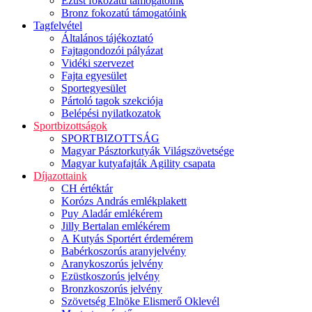
Ezüst fokozatú támogatóink
Bronz fokozatú támogatóink
Tagfelvétel
Általános tájékoztató
Fajtagondozói pályázat
Vidéki szervezet
Fajta egyesület
Sportegyesület
Pártoló tagok szekciója
Belépési nyilatkozatok
Sportbizottságok
SPORTBIZOTTSÁG
Magyar Pásztorkutyák Világszövetsége
Magyar kutyafajták Agility csapata
Díjazottaink
CH értéktár
Korózs András emlékplakett
Puy Aladár emlékérem
Jilly Bertalan emlékérem
A Kutyás Sportért érdemérem
Babérkoszorús aranyjelvény
Aranykoszorús jelvény
Ezüstkoszorús jelvény
Bronzkoszorús jelvény
Szövetség Elnöke Elismerő Oklevél