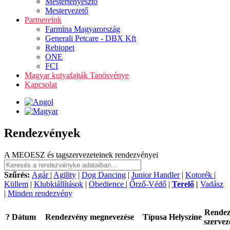
Mestertenyésztő
Mestervezető
Partnereink
Farmina Magyarország
Generali Petcare - DBX Kft
Rebiopet
ONE
FCI
Magyar kutyafajták Tanösvénye
Kapcsolat
Rendezvények
A MEOESZ és tagszervezeteinek rendezvényei
Szűrés:
Agár
|
Agility
|
Dog Dancing
|
Junior Handler
|
Kotorék
|
Küllem
|
Klubkiállítások
|
Obedience
|
Őrző-Védő
|
Terelő
|
Vadász
|
Minden rendezvény
Rende
?
Dátum
Rendezvény megnevezése
Típusa
Helyszíne
szervez