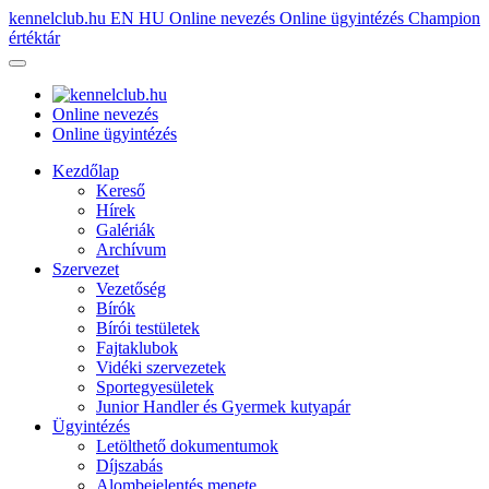
kennelclub.hu
EN
HU
Online nevezés
Online ügyintézés
Champion
értéktár
Online nevezés
Online ügyintézés
Kezdőlap
Kereső
Hírek
Galériák
Archívum
Szervezet
Vezetőség
Bírók
Bírói testületek
Fajtaklubok
Vidéki szervezetek
Sportegyesületek
Junior Handler és Gyermek kutyapár
Ügyintézés
Letölthető dokumentumok
Díjszabás
Alombejelentés menete