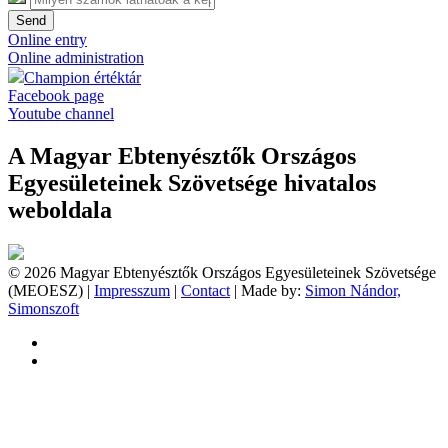
Send
Online entry
Online administration
Champion értéktár
Facebook page
Youtube channel
A Magyar Ebtenyésztők Országos
Egyesületeinek Szövetsége hivatalos
weboldala
© 2026 Magyar Ebtenyésztők Országos Egyesületeinek Szövetsége
(MEOESZ) |
Impresszum
|
Contact
| Made by:
Simon Nándor,
Simonszoft