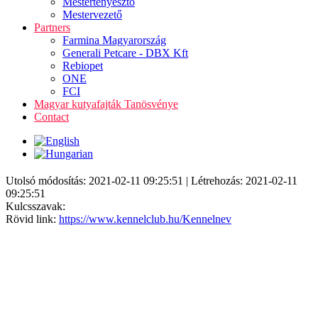
Mestertenyésztő
Mestervezető
Partners
Farmina Magyarország
Generali Petcare - DBX Kft
Rebiopet
ONE
FCI
Magyar kutyafajták Tanösvénye
Contact
Utolsó módosítás: 2021-02-11 09:25:51 | Létrehozás: 2021-02-11
09:25:51
Kulcsszavak:
Rövid link:
https://www.kennelclub.hu/Kennelnev