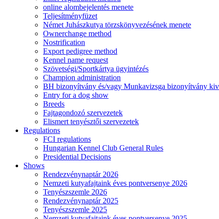
online alombejelentés menete
Teljesítményfüzet
Német Juhászkutya törzskönyvezésének menete
Ownerchange method
Nostrification
Export pedigree method
Kennel name request
Szövetségi/Sportkártya ügyintézés
Champion administration
BH bizonyítvány és/vagy Munkavizsga bizonyítvány kiv
Entry for a dog show
Breeds
Fajtagondozó szervezetek
Elismert tenyésztői szervezetek
Regulations
FCI regulations
Hungarian Kennel Club General Rules
Presidential Decisions
Shows
Rendezvénynaptár 2026
Nemzeti kutyafajtaink éves pontversenye 2026
Tenyészszemle 2026
Rendezvénynaptár 2025
Tenyészszemle 2025
Nemzeti kutyafajtaink éves pontversenye 2025