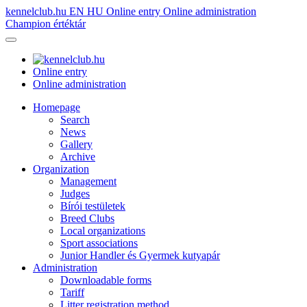
kennelclub.hu
EN
HU
Online entry
Online administration
Champion értéktár
Online entry
Online administration
Homepage
Search
News
Gallery
Archive
Organization
Management
Judges
Bírói testületek
Breed Clubs
Local organizations
Sport associations
Junior Handler és Gyermek kutyapár
Administration
Downloadable forms
Tariff
Litter registration method