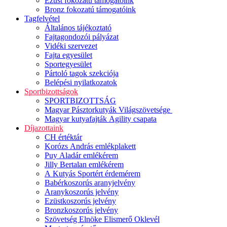
Ezüst fokozatú támogatóink
Bronz fokozatú támogatóink
Tagfelvétel
Általános tájékoztató
Fajtagondozói pályázat
Vidéki szervezet
Fajta egyesület
Sportegyesület
Pártoló tagok szekciója
Belépési nyilatkozatok
Sportbizottságok
SPORTBIZOTTSÁG
Magyar Pásztorkutyák Világszövetsége
Magyar kutyafajták Agility csapata
Díjazottaink
CH értéktár
Korózs András emlékplakett
Puy Aladár emlékérem
Jilly Bertalan emlékérem
A Kutyás Sportért érdemérem
Babérkoszorús aranyjelvény
Aranykoszorús jelvény
Ezüstkoszorús jelvény
Bronzkoszorús jelvény
Szövetség Elnöke Elismerő Oklevél