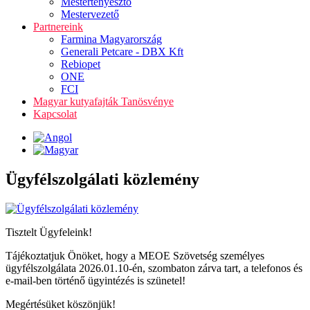
Mestertenyésztő
Mestervezető
Partnereink
Farmina Magyarország
Generali Petcare - DBX Kft
Rebiopet
ONE
FCI
Magyar kutyafajták Tanösvénye
Kapcsolat
Ügyfélszolgálati közlemény
Tisztelt Ügyfeleink!
Tájékoztatjuk Önöket, hogy a MEOE Szövetség személyes
ügyfélszolgálata 2026.01.10-én, szombaton zárva tart, a telefonos és
e-mail-ben történő ügyintézés is szünetel!
Megértésüket köszönjük!