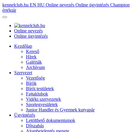
kennelclub.hu
EN
HU
Online nevezés
Online ügyintézés
Champion
értéktár
Online nevezés
Online ügyintézés
Kezdőlap
Kereső
Hírek
Galériák
Archívum
Szervezet
Vezetőség
Bírók
Bírói testületek
Fajtaklubok
Vidéki szervezetek
Sportegyesületek
Junior Handler és Gyermek kutyapár
Ügyintézés
Letölthető dokumentumok
Díjszabás
Alombejelentés menete