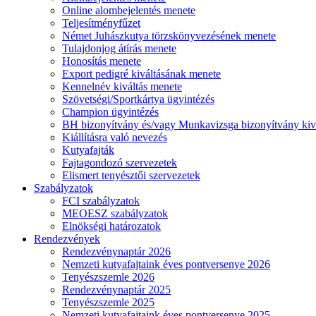
Online alombejelentés menete
Teljesítményfűzet
Német Juhászkutya törzskönyvezésének menete
Tulajdonjog átírás menete
Honosítás menete
Export pedigré kiváltásának menete
Kennelnév kiváltás menete
Szövetségi/Sportkártya ügyintézés
Champion ügyintézés
BH bizonyítvány és/vagy Munkavizsga bizonyítvány kiv
Kiállításra való nevezés
Kutyafajták
Fajtagondozó szervezetek
Elismert tenyésztői szervezetek
Szabályzatok
FCI szabályzatok
MEOESZ szabályzatok
Elnökségi határozatok
Rendezvények
Rendezvénynaptár 2026
Nemzeti kutyafajtaink éves pontversenye 2026
Tenyészszemle 2026
Rendezvénynaptár 2025
Tenyészszemle 2025
Nemzeti kutyafajtaink éves pontversenye 2025