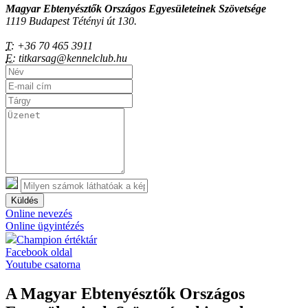
Magyar Ebtenyésztők Országos Egyesületeinek Szövetsége
1119 Budapest Tétényi út 130.
T:
+36 70 465 3911
E:
titkarsag@kennelclub.hu
Küldés
Online nevezés
Online ügyintézés
Champion értéktár
Facebook oldal
Youtube csatorna
A Magyar Ebtenyésztők Országos