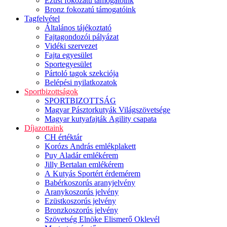
Ezüst fokozatú támogatóink
Bronz fokozatú támogatóink
Tagfelvétel
Általános tájékoztató
Fajtagondozói pályázat
Vidéki szervezet
Fajta egyesület
Sportegyesület
Pártoló tagok szekciója
Belépési nyilatkozatok
Sportbizottságok
SPORTBIZOTTSÁG
Magyar Pásztorkutyák Világszövetsége
Magyar kutyafajták Agility csapata
Díjazottaink
CH értéktár
Korózs András emlékplakett
Puy Aladár emlékérem
Jilly Bertalan emlékérem
A Kutyás Sportért érdemérem
Babérkoszorús aranyjelvény
Aranykoszorús jelvény
Ezüstkoszorús jelvény
Bronzkoszorús jelvény
Szövetség Elnöke Elismerő Oklevél