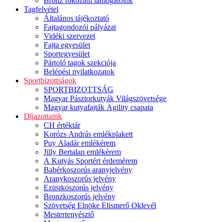
Bronz fokozatú támogatóink
Tagfelvétel
Általános tájékoztató
Fajtagondozói pályázat
Vidéki szervezet
Fajta egyesület
Sportegyesület
Pártoló tagok szekciója
Belépési nyilatkozatok
Sportbizottságok
SPORTBIZOTTSÁG
Magyar Pásztorkutyák Világszövetsége
Magyar kutyafajták Agility csapata
Díjazottaink
CH értéktár
Korózs András emlékplakett
Puy Aladár emlékérem
Jilly Bertalan emlékérem
A Kutyás Sportért érdemérem
Babérkoszorús aranyjelvény
Aranykoszorús jelvény
Ezüstkoszorús jelvény
Bronzkoszorús jelvény
Szövetség Elnöke Elismerő Oklevél
Mestertenyésztő