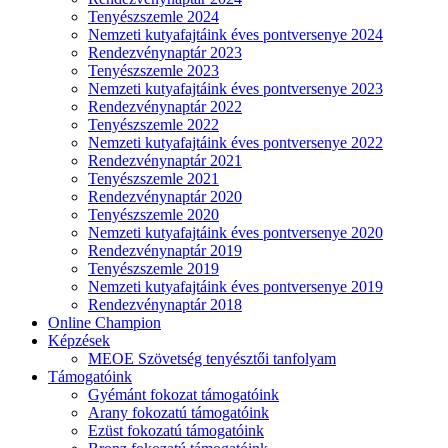
Tenyészszemle 2024
Nemzeti kutyafajtáink éves pontversenye 2024
Rendezvénynaptár 2023
Tenyészszemle 2023
Nemzeti kutyafajtáink éves pontversenye 2023
Rendezvénynaptár 2022
Tenyészszemle 2022
Nemzeti kutyafajtáink éves pontversenye 2022
Rendezvénynaptár 2021
Tenyészszemle 2021
Rendezvénynaptár 2020
Tenyészszemle 2020
Nemzeti kutyafajtáink éves pontversenye 2020
Rendezvénynaptár 2019
Tenyészszemle 2019
Nemzeti kutyafajtáink éves pontversenye 2019
Rendezvénynaptár 2018
Online Champion
Képzések
MEOE Szövetség tenyésztői tanfolyam
Támogatóink
Gyémánt fokozat támogatóink
Arany fokozatú támogatóink
Ezüst fokozatú támogatóink