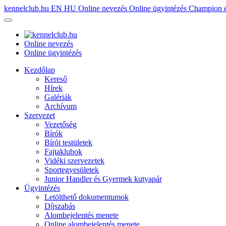
kennelclub.hu
EN
HU
Online nevezés
Online ügyintézés
Champion é
Online nevezés
Online ügyintézés
Kezdőlap
Kereső
Hírek
Galériák
Archívum
Szervezet
Vezetőség
Bírók
Bírói testületek
Fajtaklubok
Vidéki szervezetek
Sportegyesületek
Junior Handler és Gyermek kutyapár
Ügyintézés
Letölthető dokumentumok
Díjszabás
Alombejelentés menete
Online alombejelentés menete