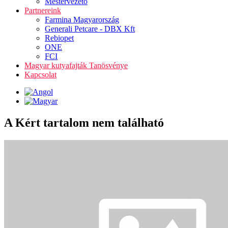
Mestervezető
Partnereink
Farmina Magyarország
Generali Petcare - DBX Kft
Rebiopet
ONE
FCI
Magyar kutyafajták Tanösvénye
Kapcsolat
A Kért tartalom nem található