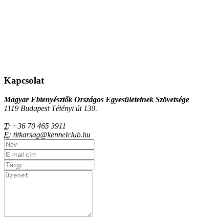
Kapcsolat
Magyar Ebtenyésztők Országos Egyesületeinek Szövetsége
1119 Budapest Tétényi út 130.
T:
+36 70 465 3911
E:
titkarsag@kennelclub.hu