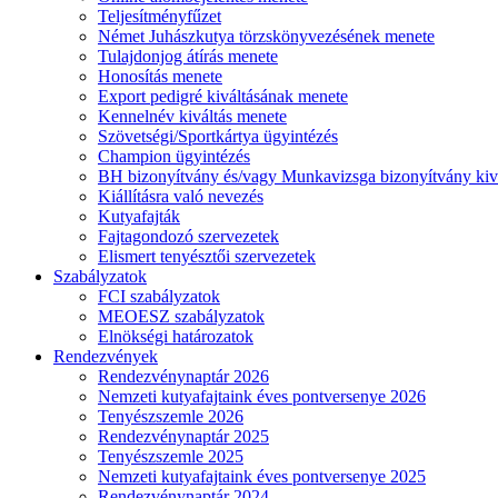
Teljesítményfűzet
Német Juhászkutya törzskönyvezésének menete
Tulajdonjog átírás menete
Honosítás menete
Export pedigré kiváltásának menete
Kennelnév kiváltás menete
Szövetségi/Sportkártya ügyintézés
Champion ügyintézés
BH bizonyítvány és/vagy Munkavizsga bizonyítvány kiv
Kiállításra való nevezés
Kutyafajták
Fajtagondozó szervezetek
Elismert tenyésztői szervezetek
Szabályzatok
FCI szabályzatok
MEOESZ szabályzatok
Elnökségi határozatok
Rendezvények
Rendezvénynaptár 2026
Nemzeti kutyafajtaink éves pontversenye 2026
Tenyészszemle 2026
Rendezvénynaptár 2025
Tenyészszemle 2025
Nemzeti kutyafajtaink éves pontversenye 2025
Rendezvénynaptár 2024