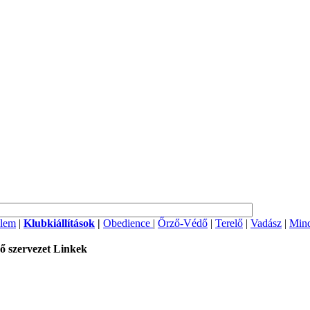
lem
|
Klubkiállítások
|
Obedience
|
Őrző-Védő
|
Terelő
|
Vadász
|
Mind
ő szervezet
Linkek