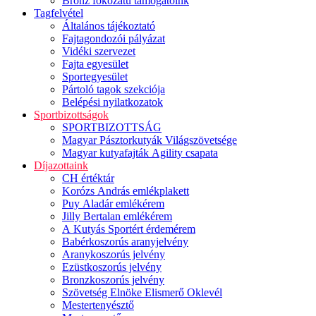
Bronz fokozatú támogatóink
Tagfelvétel
Általános tájékoztató
Fajtagondozói pályázat
Vidéki szervezet
Fajta egyesület
Sportegyesület
Pártoló tagok szekciója
Belépési nyilatkozatok
Sportbizottságok
SPORTBIZOTTSÁG
Magyar Pásztorkutyák Világszövetsége
Magyar kutyafajták Agility csapata
Díjazottaink
CH értéktár
Korózs András emlékplakett
Puy Aladár emlékérem
Jilly Bertalan emlékérem
A Kutyás Sportért érdemérem
Babérkoszorús aranyjelvény
Aranykoszorús jelvény
Ezüstkoszorús jelvény
Bronzkoszorús jelvény
Szövetség Elnöke Elismerő Oklevél
Mestertenyésztő