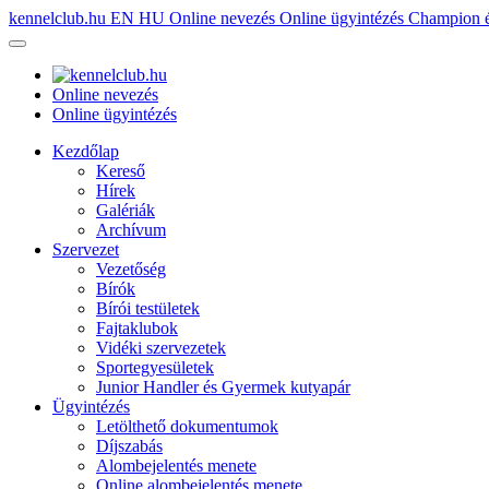
kennelclub.hu
EN
HU
Online nevezés
Online ügyintézés
Champion é
Online nevezés
Online ügyintézés
Kezdőlap
Kereső
Hírek
Galériák
Archívum
Szervezet
Vezetőség
Bírók
Bírói testületek
Fajtaklubok
Vidéki szervezetek
Sportegyesületek
Junior Handler és Gyermek kutyapár
Ügyintézés
Letölthető dokumentumok
Díjszabás
Alombejelentés menete
Online alombejelentés menete