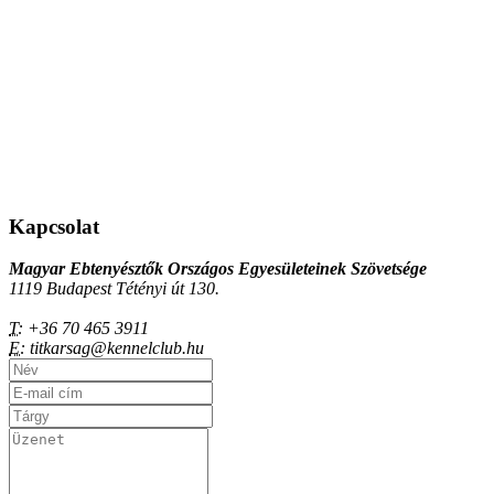
Kapcsolat
Magyar Ebtenyésztők Országos Egyesületeinek Szövetsége
1119 Budapest Tétényi út 130.
T:
+36 70 465 3911
E:
titkarsag@kennelclub.hu