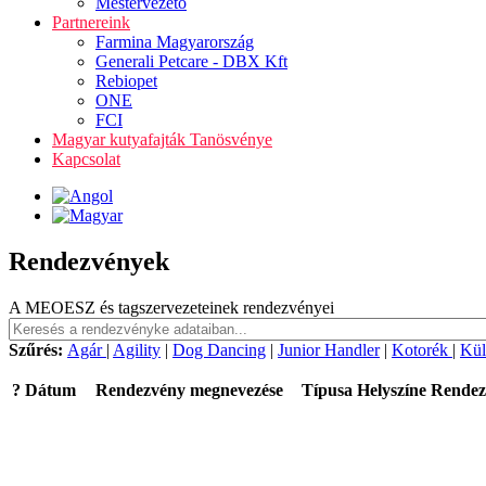
Mestervezető
Partnereink
Farmina Magyarország
Generali Petcare - DBX Kft
Rebiopet
ONE
FCI
Magyar kutyafajták Tanösvénye
Kapcsolat
Rendezvények
A MEOESZ és tagszervezeteinek rendezvényei
Szűrés:
Agár
|
Agility
|
Dog Dancing
|
Junior Handler
|
Kotorék
|
Kül
?
Dátum
Rendezvény megnevezése
Típusa
Helyszíne
Rendez