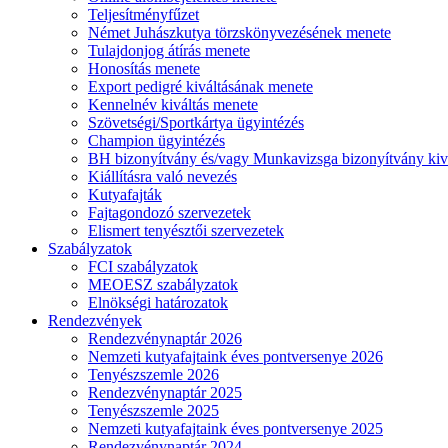
Teljesítményfűzet
Német Juhászkutya törzskönyvezésének menete
Tulajdonjog átírás menete
Honosítás menete
Export pedigré kiváltásának menete
Kennelnév kiváltás menete
Szövetségi/Sportkártya ügyintézés
Champion ügyintézés
BH bizonyítvány és/vagy Munkavizsga bizonyítvány kiv
Kiállításra való nevezés
Kutyafajták
Fajtagondozó szervezetek
Elismert tenyésztői szervezetek
Szabályzatok
FCI szabályzatok
MEOESZ szabályzatok
Elnökségi határozatok
Rendezvények
Rendezvénynaptár 2026
Nemzeti kutyafajtaink éves pontversenye 2026
Tenyészszemle 2026
Rendezvénynaptár 2025
Tenyészszemle 2025
Nemzeti kutyafajtaink éves pontversenye 2025
Rendezvénynaptár 2024