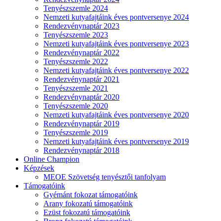
Tenyészszemle 2024
Nemzeti kutyafajtáink éves pontversenye 2024
Rendezvénynaptár 2023
Tenyészszemle 2023
Nemzeti kutyafajtáink éves pontversenye 2023
Rendezvénynaptár 2022
Tenyészszemle 2022
Nemzeti kutyafajtáink éves pontversenye 2022
Rendezvénynaptár 2021
Tenyészszemle 2021
Rendezvénynaptár 2020
Tenyészszemle 2020
Nemzeti kutyafajtáink éves pontversenye 2020
Rendezvénynaptár 2019
Tenyészszemle 2019
Nemzeti kutyafajtáink éves pontversenye 2019
Rendezvénynaptár 2018
Online Champion
Képzések
MEOE Szövetség tenyésztői tanfolyam
Támogatóink
Gyémánt fokozat támogatóink
Arany fokozatú támogatóink
Ezüst fokozatú támogatóink