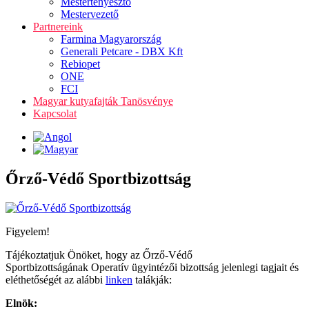
Mestertenyésztő
Mestervezető
Partnereink
Farmina Magyarország
Generali Petcare - DBX Kft
Rebiopet
ONE
FCI
Magyar kutyafajták Tanösvénye
Kapcsolat
Őrző-Védő Sportbizottság
Figyelem!
Tájékoztatjuk Önöket, hogy az Őrző-Védő
Sportbizottságának Operatív ügyintézői bizottság jelenlegi tagjait és
eléthetőségét az alábbi
linken
talákják:
Elnök: