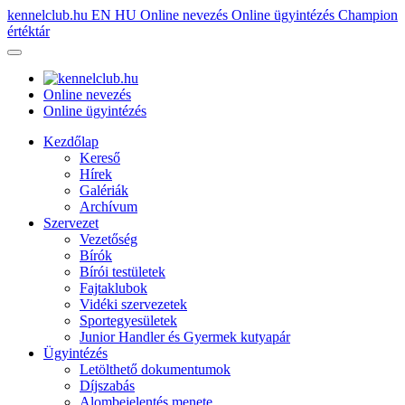
kennelclub.hu
EN
HU
Online nevezés
Online ügyintézés
Champion
értéktár
Online nevezés
Online ügyintézés
Kezdőlap
Kereső
Hírek
Galériák
Archívum
Szervezet
Vezetőség
Bírók
Bírói testületek
Fajtaklubok
Vidéki szervezetek
Sportegyesületek
Junior Handler és Gyermek kutyapár
Ügyintézés
Letölthető dokumentumok
Díjszabás
Alombejelentés menete