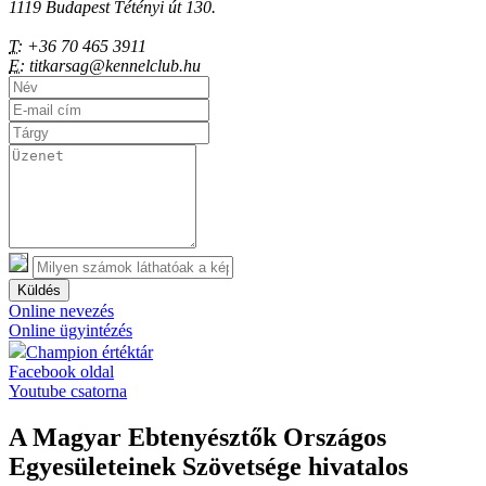
1119 Budapest Tétényi út 130.
T:
+36 70 465 3911
E:
titkarsag@kennelclub.hu
Küldés
Online nevezés
Online ügyintézés
Champion értéktár
Facebook oldal
Youtube csatorna
A Magyar Ebtenyésztők Országos
Egyesületeinek Szövetsége hivatalos