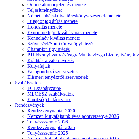
Online alombejelentés menete
Teljesítményfűzet
Német Juhászkutya törzskönyvezésének menete
Tulajdonjog átírás menete
Honosítás menete
Export pedigré kiváltásának menete
Kennelnév kiváltás menete
Szövetségi/Sportkártya ügyintézés
Champion ügyintézés
BH bizonyítvány és/vagy Munkavizsga bizonyítvány kiv
Kiállításra való nevezés
Kutyafajták
Fajtagondozó szervezetek
Elismert tenyésztői szervezetek
Szabályzatok
FCI szabályzatok
MEOESZ szabályzatok
Elnökségi határozatok
Rendezvények
Rendezvénynaptár 2026
Nemzeti kutyafajtaink éves pontversenye 2026
Tenyészszemle 2026
Rendezvénynaptár 2025
Tenyészszemle 2025
Nemzeti kutyafajtaink éves pontversenye 2025