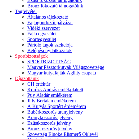
Ezüst fokozatú támogatóink
Bronz fokozatú támogatóink
Tagfelvétel
Általános tájékoztató
Fajtagondozói pályázat
Vidéki szervezet
Fajta egyesület
Sportegyesület
Pártoló tagok szekciója
Belépési nyilatkozatok
Sportbizottságok
SPORTBIZOTTSÁG
Magyar Pásztorkutyák Világszövetsége
Magyar kutyafajták Agility csapata
Díjazottaink
CH értéktár
Korózs András emlékplakett
Puy Aladár emlékérem
Jilly Bertalan emlékérem
A Kutyás Sportért érdemérem
Babérkoszorús aranyjelvény
Aranykoszorús jelvény
Ezüstkoszorús jelvény
Bronzkoszorús jelvény
Szövetség Elnöke Elismerő Oklevél