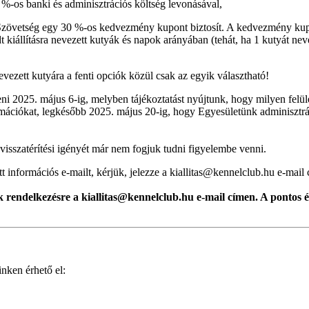
0 %-os banki és adminisztrációs költség levonásával,
Szövetség egy 30 %-os kedvezmény kupont biztosít. A kedvezmény kupont
iállításra nevezett kutyák és napok arányában (tehát, ha 1 kutyát n
evezett kutyára a fenti opciók közül csak az egyik választható!
i 2025. május 6-ig, melyben tájékoztatást nyújtunk, hogy milyen felület
mációkat, legkésőbb 2025. május 20-ig, hogy Egyesületünk adminisztráció
isszatérítési igényét már nem fogjuk tudni figyelembe venni.
nformációs e-mailt, kérjük, jelezze a kiallitas@kennelclub.hu e-mail 
k rendelkezésre a kiallitas@kennelclub.hu e-mail címen. A pontos 
nken érhető el: