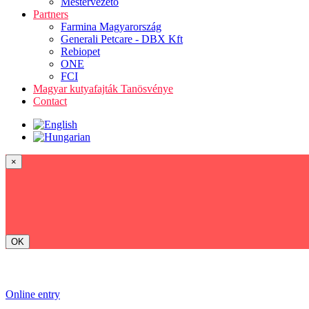
Mestervezető
Partners
Farmina Magyarország
Generali Petcare - DBX Kft
Rebiopet
ONE
FCI
Magyar kutyafajták Tanösvénye
Contact
×
OK
Online entry