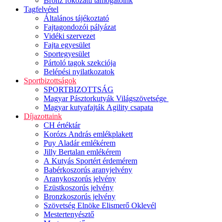
Bronz fokozatú támogatóink
Tagfelvétel
Általános tájékoztató
Fajtagondozói pályázat
Vidéki szervezet
Fajta egyesület
Sportegyesület
Pártoló tagok szekciója
Belépési nyilatkozatok
Sportbizottságok
SPORTBIZOTTSÁG
Magyar Pásztorkutyák Világszövetsége
Magyar kutyafajták Agility csapata
Díjazottaink
CH értéktár
Korózs András emlékplakett
Puy Aladár emlékérem
Jilly Bertalan emlékérem
A Kutyás Sportért érdemérem
Babérkoszorús aranyjelvény
Aranykoszorús jelvény
Ezüstkoszorús jelvény
Bronzkoszorús jelvény
Szövetség Elnöke Elismerő Oklevél
Mestertenyésztő