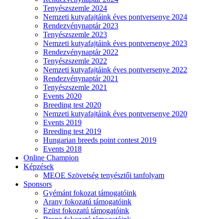
Tenyészszemle 2024
Nemzeti kutyafajtáink éves pontversenye 2024
Rendezvénynaptár 2023
Tenyészszemle 2023
Nemzeti kutyafajtáink éves pontversenye 2023
Rendezvénynaptár 2022
Tenyészszemle 2022
Nemzeti kutyafajtáink éves pontversenye 2022
Rendezvénynaptár 2021
Tenyészszemle 2021
Events 2020
Breeding test 2020
Nemzeti kutyafajtáink éves pontversenye 2020
Events 2019
Breeding test 2019
Hungarian breeds point contest 2019
Events 2018
Online Champion
Képzések
MEOE Szövetség tenyésztői tanfolyam
Sponsors
Gyémánt fokozat támogatóink
Arany fokozatú támogatóink
Ezüst fokozatú támogatóink