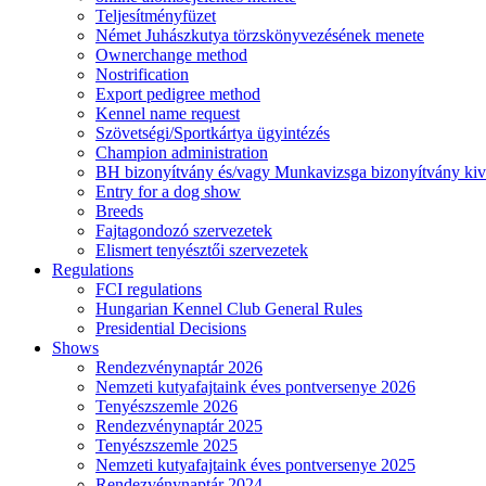
Teljesítményfüzet
Német Juhászkutya törzskönyvezésének menete
Ownerchange method
Nostrification
Export pedigree method
Kennel name request
Szövetségi/Sportkártya ügyintézés
Champion administration
BH bizonyítvány és/vagy Munkavizsga bizonyítvány kiv
Entry for a dog show
Breeds
Fajtagondozó szervezetek
Elismert tenyésztői szervezetek
Regulations
FCI regulations
Hungarian Kennel Club General Rules
Presidential Decisions
Shows
Rendezvénynaptár 2026
Nemzeti kutyafajtaink éves pontversenye 2026
Tenyészszemle 2026
Rendezvénynaptár 2025
Tenyészszemle 2025
Nemzeti kutyafajtaink éves pontversenye 2025
Rendezvénynaptár 2024