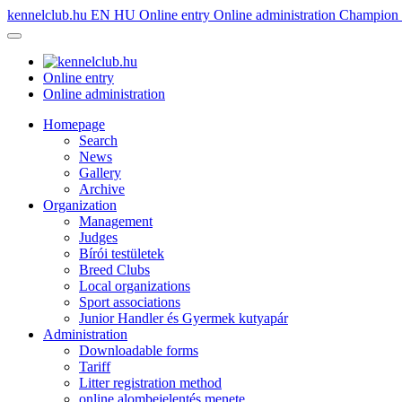
kennelclub.hu
EN
HU
Online entry
Online administration
Champion é
Online entry
Online administration
Homepage
Search
News
Gallery
Archive
Organization
Management
Judges
Bírói testületek
Breed Clubs
Local organizations
Sport associations
Junior Handler és Gyermek kutyapár
Administration
Downloadable forms
Tariff
Litter registration method
online alombejelentés menete