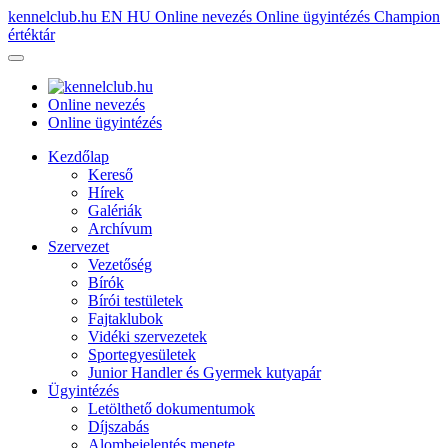
kennelclub.hu
EN
HU
Online nevezés
Online ügyintézés
Champion
értéktár
Online nevezés
Online ügyintézés
Kezdőlap
Kereső
Hírek
Galériák
Archívum
Szervezet
Vezetőség
Bírók
Bírói testületek
Fajtaklubok
Vidéki szervezetek
Sportegyesületek
Junior Handler és Gyermek kutyapár
Ügyintézés
Letölthető dokumentumok
Díjszabás
Alombejelentés menete