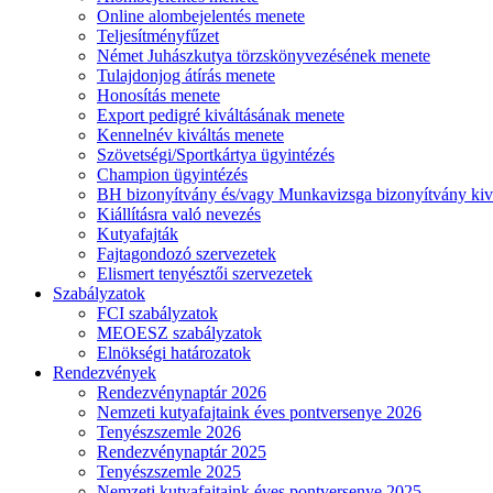
Online alombejelentés menete
Teljesítményfűzet
Német Juhászkutya törzskönyvezésének menete
Tulajdonjog átírás menete
Honosítás menete
Export pedigré kiváltásának menete
Kennelnév kiváltás menete
Szövetségi/Sportkártya ügyintézés
Champion ügyintézés
BH bizonyítvány és/vagy Munkavizsga bizonyítvány kiv
Kiállításra való nevezés
Kutyafajták
Fajtagondozó szervezetek
Elismert tenyésztői szervezetek
Szabályzatok
FCI szabályzatok
MEOESZ szabályzatok
Elnökségi határozatok
Rendezvények
Rendezvénynaptár 2026
Nemzeti kutyafajtaink éves pontversenye 2026
Tenyészszemle 2026
Rendezvénynaptár 2025
Tenyészszemle 2025
Nemzeti kutyafajtaink éves pontversenye 2025