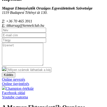
Magyar Ebtenyésztők Országos Egyesületeinek Szövetsége
1119 Budapest Tétényi út 130.
T:
+36 70 465 3911
E:
titkarsag@kennelclub.hu
Küldés
Online nevezés
Online ügyintézés
Champion értéktár
Facebook oldal
Youtube csatorna