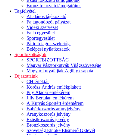
Ezüst fokozatú támogatóink
Bronz fokozatú támogatóink
Tagfelvétel
Általános tájékoztató
Fajtagondozói pályázat
Vidéki szervezet
Fajta egyesület
Sportegyesület
Pártoló tagok szekciója
Belépési nyilatkozatok
Sportbizottságok
SPORTBIZOTTSÁG
Magyar Pásztorkutyák Világszövetsége
Magyar kutyafajták Agility csapata
Díjazottaink
CH értéktár
Korózs András emlékplakett
Puy Aladár emlékérem
Jilly Bertalan emlékérem
A Kutyás Sportért érdemérem
Babérkoszorús aranyjelvény
Aranykoszorús jelvény
Ezüstkoszorús jelvény
Bronzkoszorús jelvény
Szövetség Elnöke Elismerő Oklevél