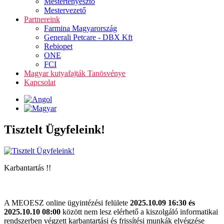
Mestertenyésztő
Mestervezető
Partnereink
Farmina Magyarország
Generali Petcare - DBX Kft
Rebiopet
ONE
FCI
Magyar kutyafajták Tanösvénye
Kapcsolat
Tisztelt Ügyfeleink!
Karbantartás !!
A MEOESZ online ügyintézési felülete
2025.10.09 16:30 és
2025.10.10 08:00
között nem lesz elérhető a kiszolgáló informatikai
rendszerben végzett karbantartási és frissítési munkák elvégzése