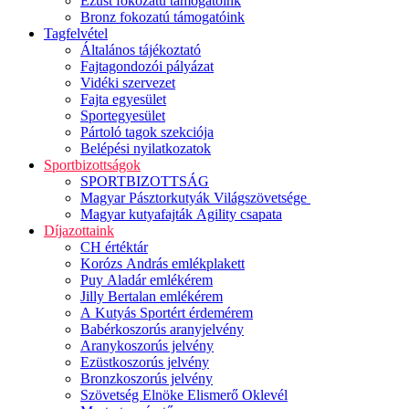
Ezüst fokozatú támogatóink
Bronz fokozatú támogatóink
Tagfelvétel
Általános tájékoztató
Fajtagondozói pályázat
Vidéki szervezet
Fajta egyesület
Sportegyesület
Pártoló tagok szekciója
Belépési nyilatkozatok
Sportbizottságok
SPORTBIZOTTSÁG
Magyar Pásztorkutyák Világszövetsége
Magyar kutyafajták Agility csapata
Díjazottaink
CH értéktár
Korózs András emlékplakett
Puy Aladár emlékérem
Jilly Bertalan emlékérem
A Kutyás Sportért érdemérem
Babérkoszorús aranyjelvény
Aranykoszorús jelvény
Ezüstkoszorús jelvény
Bronzkoszorús jelvény
Szövetség Elnöke Elismerő Oklevél