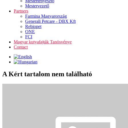
Mestertenyésztő
Mestervezető
Partners
Farmina Magyarország
Generali Petcare - DBX Kft
Rebiopet
ONE
FCI
Magyar kutyafajták Tanösvénye
Contact
A Kért tartalom nem található