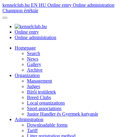
kennelclub.hu
EN
HU
Online entry
Online administration
Champion értéktár
Online entry
Online administration
Homepage
Search
News
Gallery
Archive
Organization
Management
Judges
Bírói testületek
Breed Clubs
Local organizations
Sport associations
Junior Handler és Gyermek kutyapár
Administration
Downloadable forms
Tariff
Litter registration method