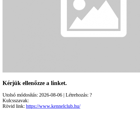
Kérjük ellenőzze a linket.
Utolsó módosítás: 2026-08-06 | Létrehozás: ?
Kulcsszavak:
Rövid link:
https://www.kennelclub.hu/