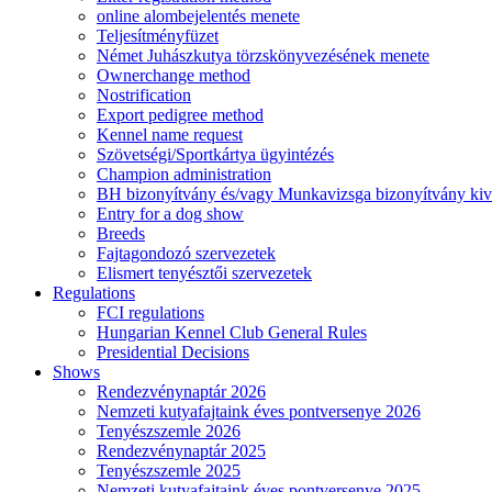
online alombejelentés menete
Teljesítményfüzet
Német Juhászkutya törzskönyvezésének menete
Ownerchange method
Nostrification
Export pedigree method
Kennel name request
Szövetségi/Sportkártya ügyintézés
Champion administration
BH bizonyítvány és/vagy Munkavizsga bizonyítvány kiv
Entry for a dog show
Breeds
Fajtagondozó szervezetek
Elismert tenyésztői szervezetek
Regulations
FCI regulations
Hungarian Kennel Club General Rules
Presidential Decisions
Shows
Rendezvénynaptár 2026
Nemzeti kutyafajtaink éves pontversenye 2026
Tenyészszemle 2026
Rendezvénynaptár 2025
Tenyészszemle 2025
Nemzeti kutyafajtaink éves pontversenye 2025