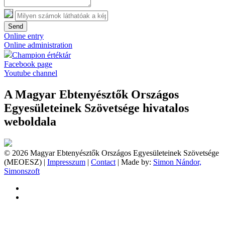
Send
Online entry
Online administration
Champion értéktár
Facebook page
Youtube channel
A Magyar Ebtenyésztők Országos
Egyesületeinek Szövetsége hivatalos
weboldala
© 2026 Magyar Ebtenyésztők Országos Egyesületeinek Szövetsége
(MEOESZ) |
Impresszum
|
Contact
| Made by:
Simon Nándor,
Simonszoft