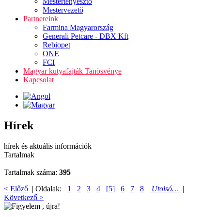
Mestertenyésztő
Mestervezető
Partnereink
Farmina Magyarország
Generali Petcare - DBX Kft
Rebiopet
ONE
FCI
Magyar kutyafajták Tanösvénye
Kapcsolat
Hírek
hírek és aktuális információk
Tartalmak
Tartalmak száma:
395
< Előző
| Oldalak:
1
2
3
4
[5]
6
7
8
Utolsó…
|
Következő >