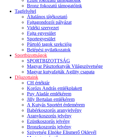
Ezüst fokozatú támogatóink
Bronz fokozatú támogatóink
Tagfelvétel
Általános tájékoztató
Fajtagondozói pályázat
Vidéki szervezet
Fajta egyesület
Sportegyesület
Pártoló tagok szekciója
Belépési nyilatkozatok
Sportbizottságok
SPORTBIZOTTSÁG
Magyar Pásztorkutyák Világszövetsége
Magyar kutyafajták Agility csapata
Díjazottaink
CH értéktár
Korózs András emlékplakett
Puy Aladár emlékérem
Jilly Bertalan emlékérem
A Kutyás Sportért érdemérem
Babérkoszorús aranyjelvény
Aranykoszorús jelvény
Ezüstkoszorús jelvény
Bronzkoszorús jelvény
Szövetség Elnöke Elismerő Oklevél