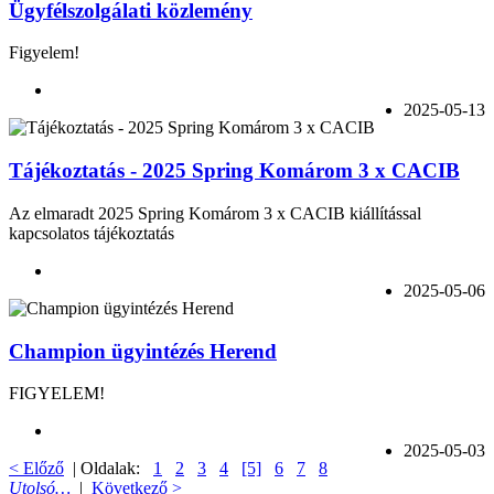
Ügyfélszolgálati közlemény
Figyelem!
2025-05-13
Tájékoztatás - 2025 Spring Komárom 3 x CACIB
Az elmaradt 2025 Spring Komárom 3 x CACIB kiállítással
kapcsolatos tájékoztatás
2025-05-06
Champion ügyintézés Herend
FIGYELEM!
2025-05-03
< Előző
| Oldalak:
1
2
3
4
[5]
6
7
8
Utolsó…
|
Következő >