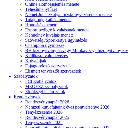
Online alombejelentés menete
Teljesítményfűzet
Német Juhászkutya törzskönyvezésének menete
Tulajdonjog átírás menete
Honosítás menete
Export pedigré kiváltásának menete
Kennelnév kiváltás menete
Szövetségi/Sportkártya ügyintézés
Champion ügyintézés
BH bizonyítvány és/vagy Munkavizsga bizonyítvány kiv
Kiállításra való nevezés
Kutyafajták
Fajtagondozó szervezetek
Elismert tenyésztői szervezetek
Szabályzatok
FCI szabályzatok
MEOESZ szabályzatok
Elnökségi határozatok
Rendezvények
Rendezvénynaptár 2026
Nemzeti kutyafajtaink éves pontversenye 2026
Tenyészszemle 2026
Rendezvénynaptár 2025
Tenyészszemle 2025
Nemzeti kutyafajtaink éves pontversenye 2025