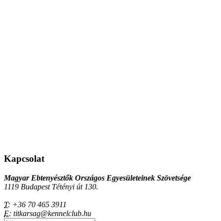
Kapcsolat
Magyar Ebtenyésztők Országos Egyesületeinek Szövetsége
1119 Budapest Tétényi út 130.
T:
+36 70 465 3911
E:
titkarsag@kennelclub.hu