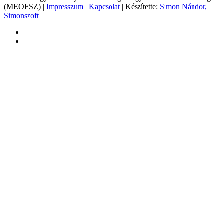
(MEOESZ) |
Impresszum
|
Kapcsolat
| Készítette:
Simon Nándor,
Simonszoft