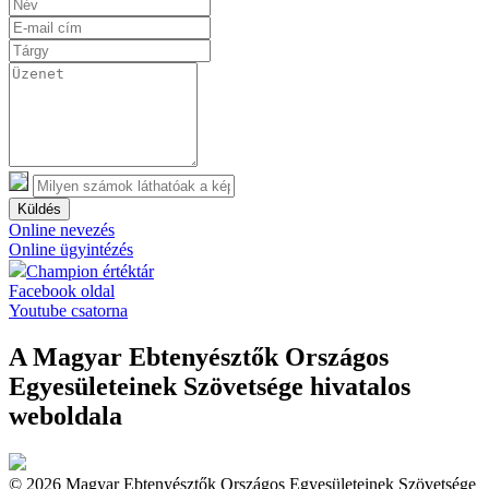
Küldés
Online nevezés
Online ügyintézés
Champion értéktár
Facebook oldal
Youtube csatorna
A Magyar Ebtenyésztők Országos
Egyesületeinek Szövetsége hivatalos
weboldala
© 2026 Magyar Ebtenyésztők Országos Egyesületeinek Szövetsége