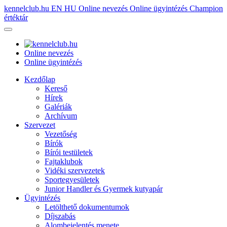
kennelclub.hu
EN
HU
Online nevezés
Online ügyintézés
Champion
értéktár
Online nevezés
Online ügyintézés
Kezdőlap
Kereső
Hírek
Galériák
Archívum
Szervezet
Vezetőség
Bírók
Bírói testületek
Fajtaklubok
Vidéki szervezetek
Sportegyesületek
Junior Handler és Gyermek kutyapár
Ügyintézés
Letölthető dokumentumok
Díjszabás
Alombejelentés menete