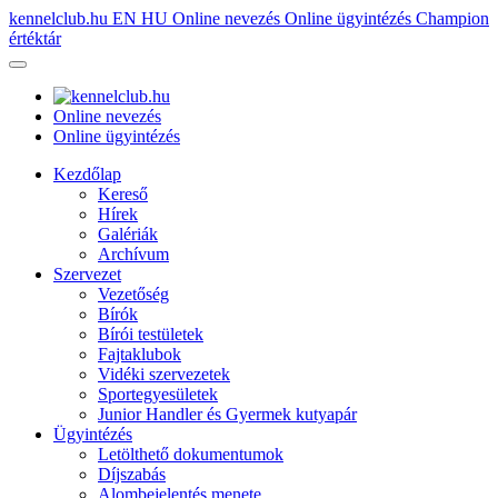
kennelclub.hu
EN
HU
Online nevezés
Online ügyintézés
Champion
értéktár
Online nevezés
Online ügyintézés
Kezdőlap
Kereső
Hírek
Galériák
Archívum
Szervezet
Vezetőség
Bírók
Bírói testületek
Fajtaklubok
Vidéki szervezetek
Sportegyesületek
Junior Handler és Gyermek kutyapár
Ügyintézés
Letölthető dokumentumok
Díjszabás
Alombejelentés menete