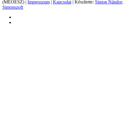
(MEOESZ) |
Impresszum
|
Kapcsolat
| Készítette:
Simon Nándor,
Simonszoft