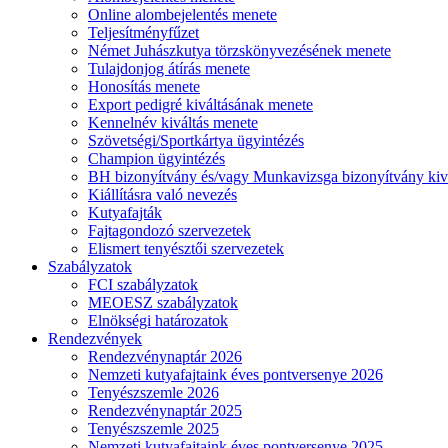
Online alombejelentés menete
Teljesítményfűzet
Német Juhászkutya törzskönyvezésének menete
Tulajdonjog átírás menete
Honosítás menete
Export pedigré kiváltásának menete
Kennelnév kiváltás menete
Szövetségi/Sportkártya ügyintézés
Champion ügyintézés
BH bizonyítvány és/vagy Munkavizsga bizonyítvány kiv
Kiállításra való nevezés
Kutyafajták
Fajtagondozó szervezetek
Elismert tenyésztői szervezetek
Szabályzatok
FCI szabályzatok
MEOESZ szabályzatok
Elnökségi határozatok
Rendezvények
Rendezvénynaptár 2026
Nemzeti kutyafajtaink éves pontversenye 2026
Tenyészszemle 2026
Rendezvénynaptár 2025
Tenyészszemle 2025
Nemzeti kutyafajtaink éves pontversenye 2025