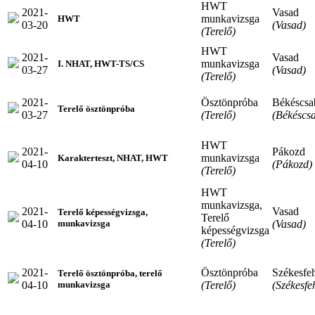
HWT
2021-
Vasad
munkavizsga
HWT
03-20
(Vasad)
(Terelő)
HWT
2021-
Vasad
munkavizsga
I. NHAT, HWT-TS/CS
03-27
(Vasad)
(Terelő)
2021-
Ösztönpróba
Békéscsa
Terelő ösztönpróba
03-27
(Terelő)
(Békéscs
HWT
2021-
Pákozd
munkavizsga
Karakterteszt, NHAT, HWT
04-10
(Pákozd)
(Terelő)
HWT
munkavizsga,
2021-
Vasad
Terelő képességvizsga,
Terelő
04-10
(Vasad)
munkavizsga
képességvizsga
(Terelő)
2021-
Ösztönpróba
Székesfe
Terelő ösztönpróba, terelő
04-10
(Terelő)
(Székesfe
munkavizsga