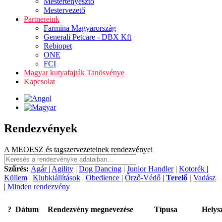
Mestertenyésztő
Mestervezető
Partnereink
Farmina Magyarország
Generali Petcare - DBX Kft
Rebiopet
ONE
FCI
Magyar kutyafajták Tanösvénye
Kapcsolat
Rendezvények
A MEOESZ és tagszervezeteinek rendezvényei
Szűrés:
Agár
|
Agility
|
Dog Dancing
|
Junior Handler
|
Kotorék
|
Küllem
|
Klubkiállítások
|
Obedience
|
Őrző-Védő
|
Terelő
|
Vadász
|
Minden rendezvény
?
Dátum
Rendezvény megnevezése
Típusa
Helys