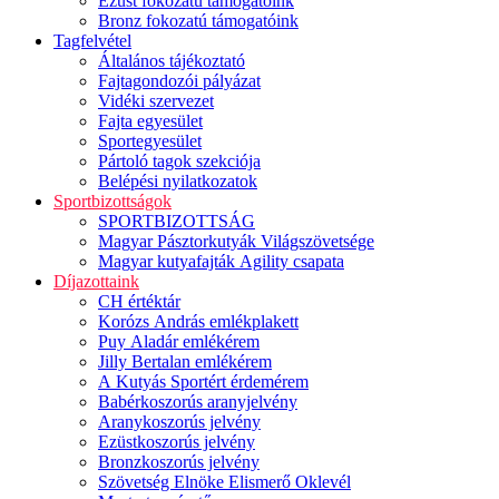
Ezüst fokozatú támogatóink
Bronz fokozatú támogatóink
Tagfelvétel
Általános tájékoztató
Fajtagondozói pályázat
Vidéki szervezet
Fajta egyesület
Sportegyesület
Pártoló tagok szekciója
Belépési nyilatkozatok
Sportbizottságok
SPORTBIZOTTSÁG
Magyar Pásztorkutyák Világszövetsége
Magyar kutyafajták Agility csapata
Díjazottaink
CH értéktár
Korózs András emlékplakett
Puy Aladár emlékérem
Jilly Bertalan emlékérem
A Kutyás Sportért érdemérem
Babérkoszorús aranyjelvény
Aranykoszorús jelvény
Ezüstkoszorús jelvény
Bronzkoszorús jelvény
Szövetség Elnöke Elismerő Oklevél