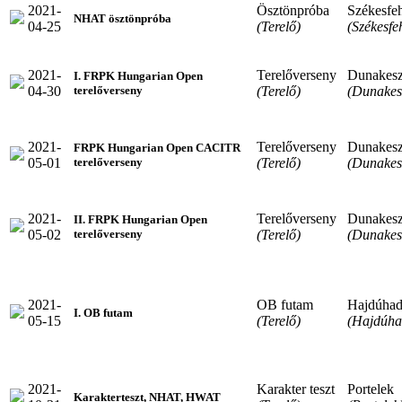
2021-
Ösztönpróba
Székesfe
NHAT ösztönpróba
04-25
(Terelő)
(Székesfe
2021-
Terelőverseny
Dunakesz
I. FRPK Hungarian Open
04-30
(Terelő)
(Dunakes
terelőverseny
2021-
Terelőverseny
Dunakesz
FRPK Hungarian Open CACITR
05-01
(Terelő)
(Dunakes
terelőverseny
2021-
Terelőverseny
Dunakesz
II. FRPK Hungarian Open
05-02
(Terelő)
(Dunakes
terelőverseny
2021-
OB futam
Hajdúha
I. OB futam
05-15
(Terelő)
(Hajdúha
2021-
Karakter teszt
Portelek
Karakterteszt, NHAT, HWAT