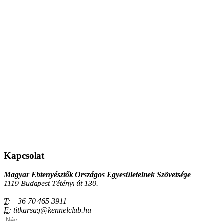
Kapcsolat
Magyar Ebtenyésztők Országos Egyesületeinek Szövetsége
1119 Budapest Tétényi út 130.
T:
+36 70 465 3911
E:
titkarsag@kennelclub.hu