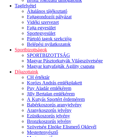
Bronz fokozatú támogatóink
Tagfelvétel
Általános tájékoztató
Fajtagondozói pályázat
Vidéki szervezet
Fajta egyesület
Sportegyesület
Pártoló tagok szekciója
Belépési nyilatkozatok
Sportbizottságok
SPORTBIZOTTSÁG
Magyar Pásztorkutyák Világszövetsége
Magyar kutyafajták Agility csapata
Díjazottaink
CH értéktár
Korózs András emlékplakett
Puy Aladár emlékérem
Jilly Bertalan emlékérem
A Kutyás Sportért érdemérem
Babérkoszorús aranyjelvény
Aranykoszorús jelvény
Ezüstkoszorús jelvény
Bronzkoszorús jelvény
Szövetség Elnöke Elismerő Oklevél
Mestertenyésztő