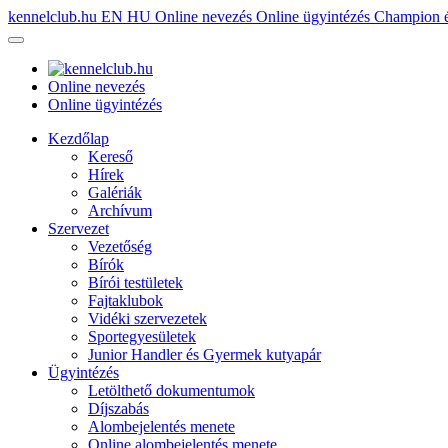
kennelclub.hu
EN
HU
Online nevezés
Online ügyintézés
Champion é
Online nevezés
Online ügyintézés
Kezdőlap
Kereső
Hírek
Galériák
Archívum
Szervezet
Vezetőség
Bírók
Bírói testületek
Fajtaklubok
Vidéki szervezetek
Sportegyesületek
Junior Handler és Gyermek kutyapár
Ügyintézés
Letölthető dokumentumok
Díjszabás
Alombejelentés menete
Online alombejelentés menete