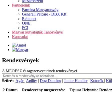
Mestervezető
Partnereink
Farmina Magyarország
Generali Petcare - DBX Kft
Rebiopet
ONE
FCI
Magyar kutyafajták Tanösvénye
Kapcsolat
Rendezvények
A MEOESZ és tagszervezeteinek rendezvényei
Szűrés:
Agár
|
Agility
|
Dog Dancing
|
Junior Handler
|
Kotorék
|
Kül
?
Dátum
Rendezvény megnevezése
Típusa
Helyszíne
Rendez