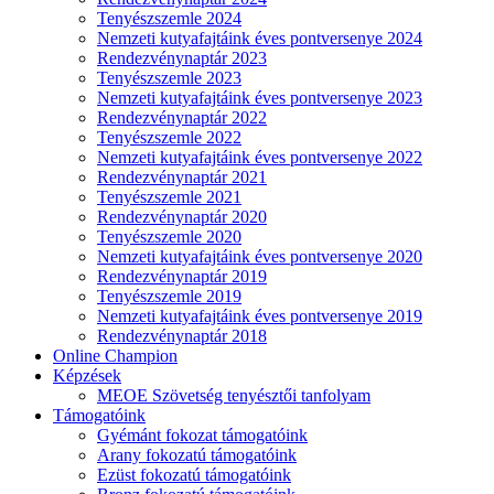
Tenyészszemle 2024
Nemzeti kutyafajtáink éves pontversenye 2024
Rendezvénynaptár 2023
Tenyészszemle 2023
Nemzeti kutyafajtáink éves pontversenye 2023
Rendezvénynaptár 2022
Tenyészszemle 2022
Nemzeti kutyafajtáink éves pontversenye 2022
Rendezvénynaptár 2021
Tenyészszemle 2021
Rendezvénynaptár 2020
Tenyészszemle 2020
Nemzeti kutyafajtáink éves pontversenye 2020
Rendezvénynaptár 2019
Tenyészszemle 2019
Nemzeti kutyafajtáink éves pontversenye 2019
Rendezvénynaptár 2018
Online Champion
Képzések
MEOE Szövetség tenyésztői tanfolyam
Támogatóink
Gyémánt fokozat támogatóink
Arany fokozatú támogatóink
Ezüst fokozatú támogatóink