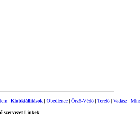
lem
|
Klubkiállítások
|
Obedience
|
Őrző-Védő
|
Terelő
|
Vadász
|
Mind
ő szervezet
Linkek