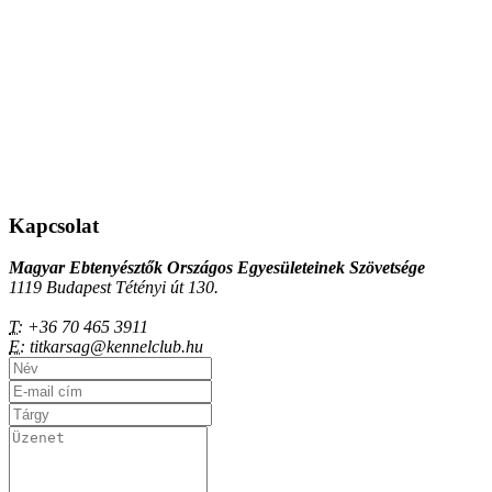
Kapcsolat
Magyar Ebtenyésztők Országos Egyesületeinek Szövetsége
1119 Budapest Tétényi út 130.
T:
+36 70 465 3911
E:
titkarsag@kennelclub.hu