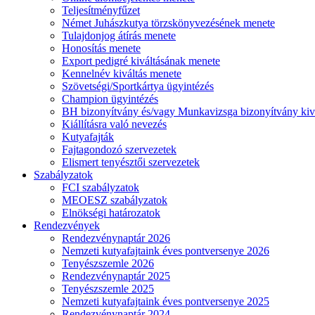
Teljesítményfűzet
Német Juhászkutya törzskönyvezésének menete
Tulajdonjog átírás menete
Honosítás menete
Export pedigré kiváltásának menete
Kennelnév kiváltás menete
Szövetségi/Sportkártya ügyintézés
Champion ügyintézés
BH bizonyítvány és/vagy Munkavizsga bizonyítvány kiv
Kiállításra való nevezés
Kutyafajták
Fajtagondozó szervezetek
Elismert tenyésztői szervezetek
Szabályzatok
FCI szabályzatok
MEOESZ szabályzatok
Elnökségi határozatok
Rendezvények
Rendezvénynaptár 2026
Nemzeti kutyafajtaink éves pontversenye 2026
Tenyészszemle 2026
Rendezvénynaptár 2025
Tenyészszemle 2025
Nemzeti kutyafajtaink éves pontversenye 2025
Rendezvénynaptár 2024