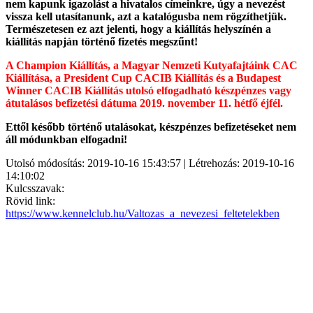
nem kapunk igazolást a hivatalos címeinkre, úgy a nevezést
vissza kell utasítanunk, azt a katalógusba nem rögzíthetjük.
Természetesen ez azt jelenti, hogy a kiállítás helyszínén a
kiállítás napján történő fizetés megszűnt!
A Champion Kiállítás, a Magyar Nemzeti Kutyafajtáink CAC
Kiállítása, a President Cup CACIB Kiállítás és a Budapest
Winner CACIB Kiállítás utolsó elfogadható készpénzes vagy
átutalásos befizetési dátuma 2019. november 11. hétfő éjfél.
Ettől később történő utalásokat, készpénzes befizetéseket nem
áll módunkban elfogadni!
Utolsó módosítás: 2019-10-16 15:43:57 | Létrehozás: 2019-10-16
14:10:02
Kulcsszavak:
Rövid link:
https://www.kennelclub.hu/Valtozas_a_nevezesi_feltetelekben