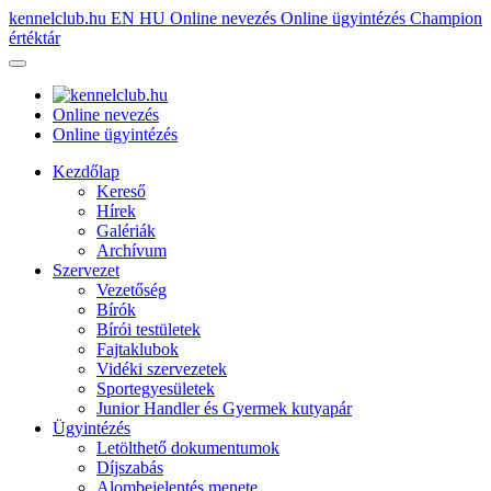
kennelclub.hu
EN
HU
Online nevezés
Online ügyintézés
Champion
értéktár
Online nevezés
Online ügyintézés
Kezdőlap
Kereső
Hírek
Galériák
Archívum
Szervezet
Vezetőség
Bírók
Bírói testületek
Fajtaklubok
Vidéki szervezetek
Sportegyesületek
Junior Handler és Gyermek kutyapár
Ügyintézés
Letölthető dokumentumok
Díjszabás
Alombejelentés menete