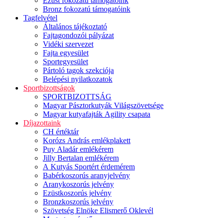
Ezüst fokozatú támogatóink
Bronz fokozatú támogatóink
Tagfelvétel
Általános tájékoztató
Fajtagondozói pályázat
Vidéki szervezet
Fajta egyesület
Sportegyesület
Pártoló tagok szekciója
Belépési nyilatkozatok
Sportbizottságok
SPORTBIZOTTSÁG
Magyar Pásztorkutyák Világszövetsége
Magyar kutyafajták Agility csapata
Díjazottaink
CH értéktár
Korózs András emlékplakett
Puy Aladár emlékérem
Jilly Bertalan emlékérem
A Kutyás Sportért érdemérem
Babérkoszorús aranyjelvény
Aranykoszorús jelvény
Ezüstkoszorús jelvény
Bronzkoszorús jelvény
Szövetség Elnöke Elismerő Oklevél