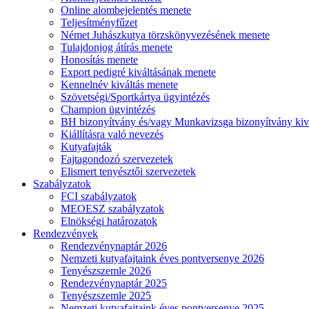
Online alombejelentés menete
Teljesítményfűzet
Német Juhászkutya törzskönyvezésének menete
Tulajdonjog átírás menete
Honosítás menete
Export pedigré kiváltásának menete
Kennelnév kiváltás menete
Szövetségi/Sportkártya ügyintézés
Champion ügyintézés
BH bizonyítvány és/vagy Munkavizsga bizonyítvány kiv
Kiállításra való nevezés
Kutyafajták
Fajtagondozó szervezetek
Elismert tenyésztői szervezetek
Szabályzatok
FCI szabályzatok
MEOESZ szabályzatok
Elnökségi határozatok
Rendezvények
Rendezvénynaptár 2026
Nemzeti kutyafajtaink éves pontversenye 2026
Tenyészszemle 2026
Rendezvénynaptár 2025
Tenyészszemle 2025
Nemzeti kutyafajtaink éves pontversenye 2025