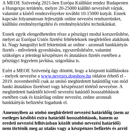
A MEOE Szövetség 2021-ben Európa Kiállítást rendez Budapesten
a Hungexpo területén, melyre 20-25000 kiállító nevezését várjuk,
valamint a kísérő rendezvényekre további 10-15000 kutyát. Ennek
kapcsán folyamatosan fejlesztjük online nevezési rendszerünket,
kiállítási eredményrögzítési és eredményközlési technikánkat.
Ennek egyik elengedhetetlen része a pénzügyi modul korszerűsítése,
melyet az Európai Uniós fizetési feltételeknek megfelelően alakítunk
ki. Nagy hangsúlyt kell fektetnünk az online - azonnali bankkártyás
fizetés - műveletek gyorsítására, egyszerűsítésére, valamint
szükséges a jelenlegi készpénzes és átutalásos fizetés esetében a
pénzügyi fegyelem javítása, szigorítása is.
Ezért a MEOE Szövetség úgy döntött, hogy a központi kiállításokra
- melyek nevezése a
www.nevezes.dogshow.hu
oldalon érhető el -
2019. novemberétől csak az utolsó meghirdetett határidőig van mód
banki átutalásos fizetéssel vagy készpénzzel történő nevezésre. A
meghirdetett határidőt követő nevezési határidő hosszabbítások
esetében csak és kizárólag online nevezést, online azonnali
bankkártyás befizetést fogadunk el.
Amennyiben az utolsó meghirdetett nevezési határidőig (nem az
esetleges későbbi extra határidő hosszabbítások, hanem az
eredeti nevezési felhívásban közölt utolsó nevezési határidő)
nem történik meg az utalás vagy a készpénzes befizetés és arról