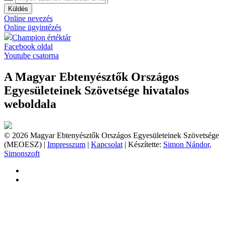
Küldés
Online nevezés
Online ügyintézés
Champion értéktár
Facebook oldal
Youtube csatorna
A Magyar Ebtenyésztők Országos
Egyesületeinek Szövetsége hivatalos
weboldala
© 2026 Magyar Ebtenyésztők Országos Egyesületeinek Szövetsége
(MEOESZ) |
Impresszum
|
Kapcsolat
| Készítette:
Simon Nándor,
Simonszoft