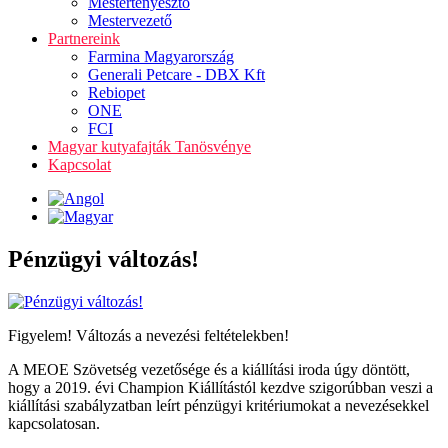
Mestertenyésztő
Mestervezető
Partnereink
Farmina Magyarország
Generali Petcare - DBX Kft
Rebiopet
ONE
FCI
Magyar kutyafajták Tanösvénye
Kapcsolat
Pénzügyi változás!
Figyelem! Változás a nevezési feltételekben!
A MEOE Szövetség vezetősége és a kiállítási iroda úgy döntött,
hogy a 2019. évi Champion Kiállítástól kezdve szigorúbban veszi a
kiállítási szabályzatban leírt pénzügyi kritériumokat a nevezésekkel
kapcsolatosan.