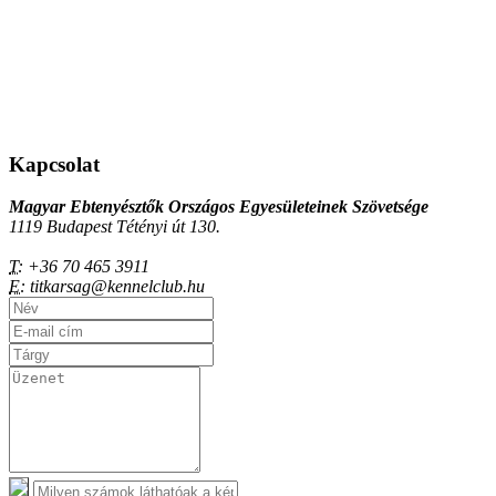
Kapcsolat
Magyar Ebtenyésztők Országos Egyesületeinek Szövetsége
1119 Budapest Tétényi út 130.
T:
+36 70 465 3911
E:
titkarsag@kennelclub.hu