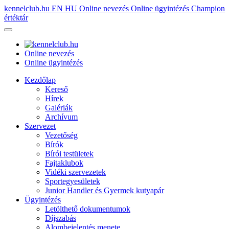
kennelclub.hu
EN
HU
Online nevezés
Online ügyintézés
Champion
értéktár
Online nevezés
Online ügyintézés
Kezdőlap
Kereső
Hírek
Galériák
Archívum
Szervezet
Vezetőség
Bírók
Bírói testületek
Fajtaklubok
Vidéki szervezetek
Sportegyesületek
Junior Handler és Gyermek kutyapár
Ügyintézés
Letölthető dokumentumok
Díjszabás
Alombejelentés menete