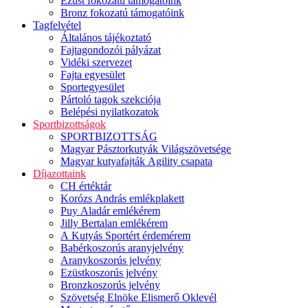
Ezüst fokozatú támogatóink
Bronz fokozatú támogatóink
Tagfelvétel
Általános tájékoztató
Fajtagondozói pályázat
Vidéki szervezet
Fajta egyesület
Sportegyesület
Pártoló tagok szekciója
Belépési nyilatkozatok
Sportbizottságok
SPORTBIZOTTSÁG
Magyar Pásztorkutyák Világszövetsége
Magyar kutyafajták Agility csapata
Díjazottaink
CH értéktár
Korózs András emlékplakett
Puy Aladár emlékérem
Jilly Bertalan emlékérem
A Kutyás Sportért érdemérem
Babérkoszorús aranyjelvény
Aranykoszorús jelvény
Ezüstkoszorús jelvény
Bronzkoszorús jelvény
Szövetség Elnöke Elismerő Oklevél