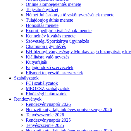
Online alombejelentés menete
Teljesítményfűzet
Német Juhászkutya törzskönyvezésének menete
Tulajdonjog átírás menete
Honosítás menete
Export pedigré kiváltásának menete
Kennelnév kiváltás menete
Szövetségi/Sportkártya ügyintézés
Champion ügyintézés
BH bizonyítvány és/vagy Munkavizsga bizonyítvány kiv
Kiállításra való nevezés
Kutyafajták
Fajtagondozó szervezetek
Elismert tenyésztői szervezetek
Szabályzatok
FCI szabályzatok
MEOESZ szabályzatok
Elnökségi határozatok
Rendezvények
Rendezvénynaptár 2026
Nemzeti kutyafajtaink éves pontversenye 2026
Tenyészszemle 2026
Rendezvénynaptár 2025
Tenyészszemle 2025
Nemzeti kutyafajtaink éves pontversenye 2025