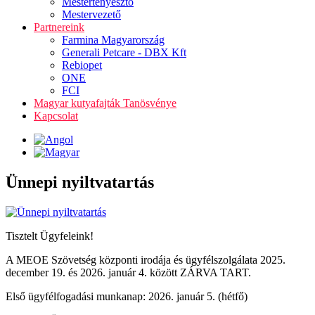
Mestertenyésztő
Mestervezető
Partnereink
Farmina Magyarország
Generali Petcare - DBX Kft
Rebiopet
ONE
FCI
Magyar kutyafajták Tanösvénye
Kapcsolat
Ünnepi nyiltvatartás
Tisztelt Ügyfeleink!
A MEOE Szövetség központi irodája és ügyfélszolgálata 2025.
december 19. és 2026. január 4. között ZÁRVA TART.
Első ügyfélfogadási munkanap: 2026. január 5. (hétfő)