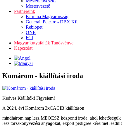
Mestertenyésztő
Mestervezető
Partnereink
Farmina Magyarország
Generali Petcare - DBX Kft
Rebiopet
ONE
FCI
Magyar kutyafajták Tanösvénye
Kapcsolat
Komárom - kiállítási iroda
Kedves Kiállítók! Figyelem!
A 2024. évi Komárom 3xCACIB kiállításon
mindhárom nap lesz MEOESZ központi iroda, ahol lehetőségük
lesz törzskönyvezési anyagokat, export pedigree kérelmet leadni!