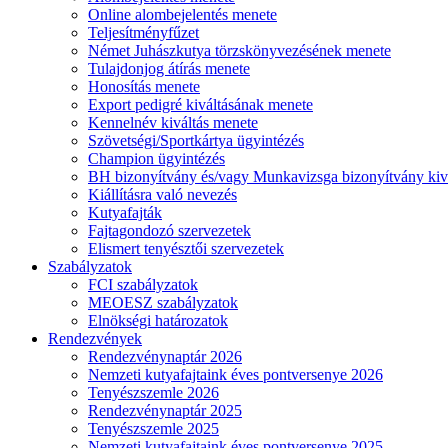
Online alombejelentés menete
Teljesítményfűzet
Német Juhászkutya törzskönyvezésének menete
Tulajdonjog átírás menete
Honosítás menete
Export pedigré kiváltásának menete
Kennelnév kiváltás menete
Szövetségi/Sportkártya ügyintézés
Champion ügyintézés
BH bizonyítvány és/vagy Munkavizsga bizonyítvány kiv
Kiállításra való nevezés
Kutyafajták
Fajtagondozó szervezetek
Elismert tenyésztői szervezetek
Szabályzatok
FCI szabályzatok
MEOESZ szabályzatok
Elnökségi határozatok
Rendezvények
Rendezvénynaptár 2026
Nemzeti kutyafajtaink éves pontversenye 2026
Tenyészszemle 2026
Rendezvénynaptár 2025
Tenyészszemle 2025
Nemzeti kutyafajtaink éves pontversenye 2025