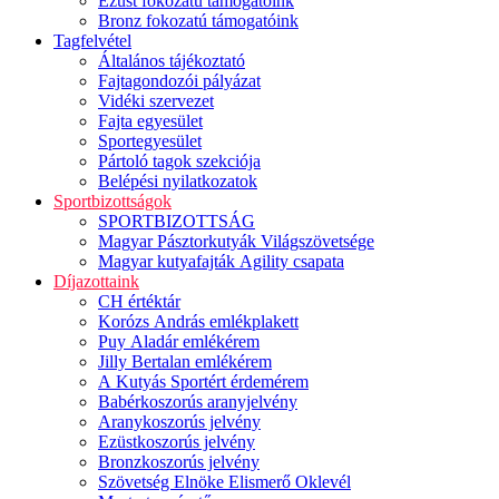
Ezüst fokozatú támogatóink
Bronz fokozatú támogatóink
Tagfelvétel
Általános tájékoztató
Fajtagondozói pályázat
Vidéki szervezet
Fajta egyesület
Sportegyesület
Pártoló tagok szekciója
Belépési nyilatkozatok
Sportbizottságok
SPORTBIZOTTSÁG
Magyar Pásztorkutyák Világszövetsége
Magyar kutyafajták Agility csapata
Díjazottaink
CH értéktár
Korózs András emlékplakett
Puy Aladár emlékérem
Jilly Bertalan emlékérem
A Kutyás Sportért érdemérem
Babérkoszorús aranyjelvény
Aranykoszorús jelvény
Ezüstkoszorús jelvény
Bronzkoszorús jelvény
Szövetség Elnöke Elismerő Oklevél