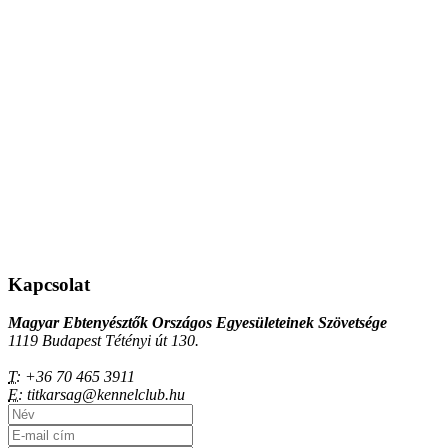
Kapcsolat
Magyar Ebtenyésztők Országos Egyesületeinek Szövetsége
1119 Budapest Tétényi út 130.
T:
+36 70 465 3911
E:
titkarsag@kennelclub.hu