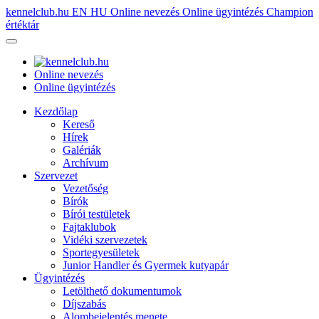
kennelclub.hu
EN
HU
Online nevezés
Online ügyintézés
Champion
értéktár
Online nevezés
Online ügyintézés
Kezdőlap
Kereső
Hírek
Galériák
Archívum
Szervezet
Vezetőség
Bírók
Bírói testületek
Fajtaklubok
Vidéki szervezetek
Sportegyesületek
Junior Handler és Gyermek kutyapár
Ügyintézés
Letölthető dokumentumok
Díjszabás
Alombejelentés menete